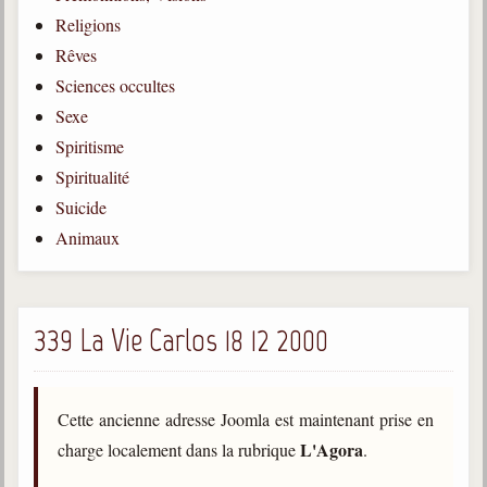
Religions
Gabriel Delanne
1857-1926
Rêves
Sciences occultes
Chico Xavier
1910-2002
Sexe
Spiritisme
Divaldo Franco
1927-2025
Spiritualité
Suicide
Bibliothèque
Animaux
Ouvrages
Bibliothèque spirite
339 La Vie Carlos 18 12 2000
Documents
Bulletins "Le Spiritisme"
Cette ancienne adresse Joomla est maintenant prise en
Journal trimestriel
L'Agora
charge localement dans la rubrique
.
Newsletters