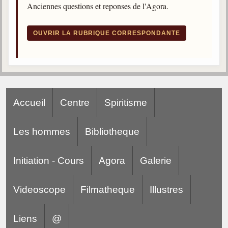
Anciennes questions et reponses de l'Agora.
trimestrielles
Sujets du mois
OUVRIR LA RUBRIQUE CORRESPONDANTE
Citations
Maximes
Enregistrements
séance d'aide spirituelle
Accueil
Centre
Spiritisme
Diaporamas
Powerpoints
Les hommes
Bibliotheque
Enseignement
Cours dispensés au Centre
Initiation - Cours
Agora
Galerie
L'Agora
Posez-nous des questions
Videoscope
Filmatheque
Illustres
Consultez les réponses
Liens
@
Posez votre question