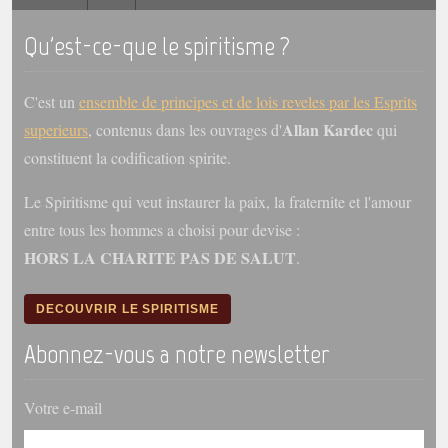
Qu'est-ce-que le spiritisme ?
Galerie
Photos et vidéoscope
C'est un
ensemble de principes et de lois reveles par les Esprits
Galerie photos
Allan Kardec
superieurs
, contenus dans les ouvrages d'
qui
Vidéoscope
constituent la codification spirite.
Filmothèque
Le Spiritisme qui veut instaurer la paix, la fraternite et l'amour
entre tous les hommes a choisi pour devise :
Les Illustrés
HORS LA CHARITE PAS DE SALUT
.
Vidéos courtes de Divaldo
DECOUVRIR LE SPIRITISME
Liens spirites
Abonnez-vous a notre newsletter
Centres spirites
Votre e-mail
France