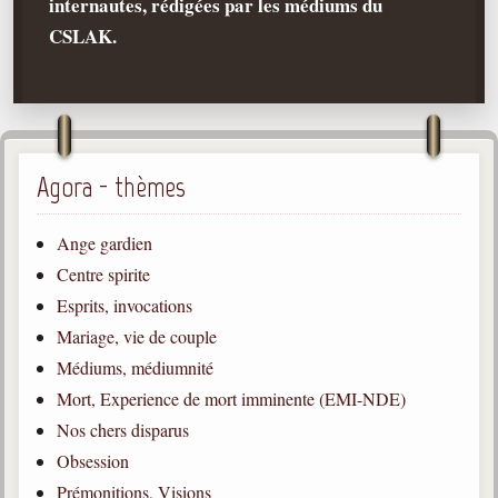
internautes, rédigées par les médiums du
CSLAK.
Qu'est-ce que c'est ?
Les bases du spiritisme
Historique
Philosophie
La doctrine d'Allan Kardec
Agora - thèmes
But des manifestations spirites
Ange gardien
Esprits
Centre spirite
Médiums
Esprits, invocations
Les hommes
Mariage, vie de couple
Les fondateurs
Médiums, médiumnité
Mort, Experience de mort imminente (EMI-NDE)
Allan Kardec
1804-1869
Nos chers disparus
Obsession
Léon Denis
1846-1927
Prémonitions, Visions