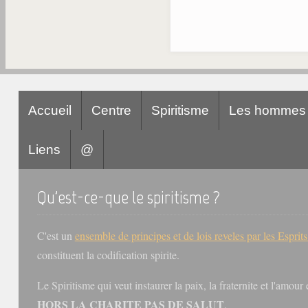
Accueil
Centre
Spiritisme
Les hommes
Liens
@
Qu'est-ce-que le spiritisme ?
C'est un
ensemble de principes et de lois reveles par les Esprit
constituent la codification spirite.
Le Spiritisme qui veut instaurer la paix, la fraternite et l'amou
HORS LA CHARITE PAS DE SALUT
.