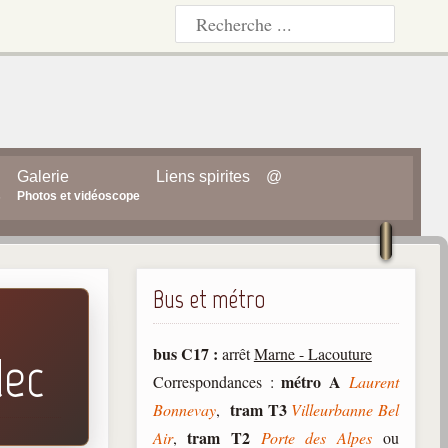
Galerie
Liens spirites
@
s
Photos et vidéoscope
Bus et métro
bus C17 :
arrêt
Marne - Lacouture
dec
métro A
Correspondances :
Laurent
tram T3
Bonnevay
,
Villeurbanne Bel
tram T2
Air
,
Porte des Alpes
ou