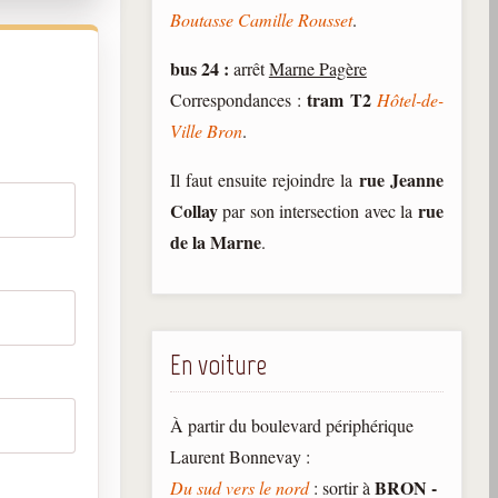
Boutasse Camille Rousset
.
bus 24 :
arrêt
Marne Pagère
tram T2
Correspondances :
Hôtel-de-
Ville Bron
.
rue Jeanne
Il faut ensuite rejoindre la
Collay
rue
par son intersection avec la
de la Marne
.
En voiture
À partir du boulevard périphérique
Laurent Bonnevay :
BRON -
Du sud vers le nord
: sortir à