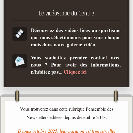
Qu'est-ce que c'est ?
Le vidéoscope du Centre
Les bases du spiritisme
Historique
Découvrez des vidéos liées au spiritisme
que nous sélectionnons pour vous chaque
Philosophie
mois dans notre galerie vidéo.
La doctrine d'Allan Kardec
But des manifestations spirites
Vous souhaitez prendre contact avec
nous ? Pour avoir des informations,
Esprits
n'hésitez pas...
Cliquez ici
Médiums
Les hommes
Les fondateurs
Allan Kardec
Vous trouverez dans cette rubrique l’ensemble des
1804-1869
Newsletters éditées depuis décembre 2013.
Léon Denis
Depuis octobre 2025, leur parution est trimestrielle.
1846-1927