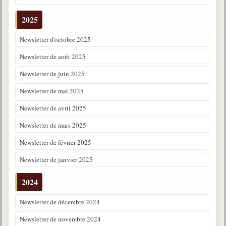
2025
Galerie
Photos et vidéoscope
Newsletter d'octobre 2025
Galerie photos
Newsletter de août 2025
Newsletter de juin 2025
Vidéoscope
Newsletter de mai 2025
Filmothèque
Newsletter de avril 2025
Les Illustrés
Newsletter de mars 2025
Vidéos courtes de Divaldo
Newsletter de février 2025
Liens spirites
Newsletter de janvier 2025
2024
Centres spirites
Newsletter de décembre 2024
France
Newsletter de novembre 2024