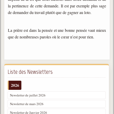
trimestrielles
la pertinence de cette demande. Il est par exemple plus sage
de demander du travail plutôt que de gagner au loto.
Sujets du mois
Citations
La prière est dans la pensée et une bonne pensée vaut mieux
Maximes
que de nombreuses paroles où le cœur n’est pour rien.
Enregistrements
séance d'aide spirituelle
Diaporamas
Powerpoints
Liste des Newsletters
Enseignement
Cours dispensés au Centre
2026
L'Agora
Posez-nous des questions
Newsletter de juillet 2026
Newsletter de mars 2026
Consultez les réponses
Newsletter de Janvier 2026
Posez votre question