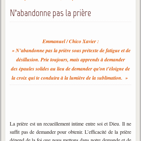
Gabriel Delanne
N’abandonne pas la prière
1857-1926
Chico Xavier
1910-2002
Emmanuel / Chico Xavier :
Divaldo Franco
» N’abandonne pas la prière sous prétexte de fatigue et de
1927-2025
désillusion. Prie toujours, mais apprends à demander
Bibliothèque
des épaules solides au lieu de demander qu’on t’éloigne de
la croix qui te conduira à la lumière de la sublimation. »
Ouvrages
Bibliothèque spirite
Documents
Bulletins "Le Spiritisme"
La prière est un recueillement intime entre soi et Dieu. Il ne
Journal trimestriel
suffit pas de demander pour obtenir. L’efficacité de la prière
Newsletters
dépend de la foi que nous mettons dans notre demande et de