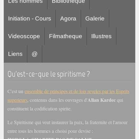
Les hommes
Bibliotheque
Initiation - Cours
Agora
Galerie
Videoscope
Filmatheque
Illustres
Liens
@
Qu'est-ce-que le spiritisme ?
C'est un
ensemble de principes et de lois reveles par les Esprits
Allan Kardec
superieurs
, contenus dans les ouvrages d'
qui
constituent la codification spirite.
Le Spiritisme qui veut instaurer la paix, la fraternite et l'amour
entre tous les hommes a choisi pour devise :