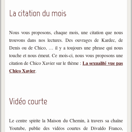
La citation du mois
Galerie
Photos et vidéoscope
Galerie photos
Nous vous proposons, chaque mois, une citation que nous
trouvons dans nos lectures. Des ouvrages de Kardec, de
Vidéoscope
Denis ou de Chico, … il y a toujours une phrase qui nous
touche et nous émeut. Ce mois-ci, nous vous proposons une
Filmothèque
La sexualité vue pas
citation de Chico Xavier sur le thème :
Les Illustrés
Chico Xavier
.
Vidéos courtes de Divaldo
Liens spirites
Vidéo courte
Centres spirites
Le centre spirite la Maison du Chemin, à travers sa chaîne
France
Youtube, publie des vidéos courtes de Divaldo Franco,