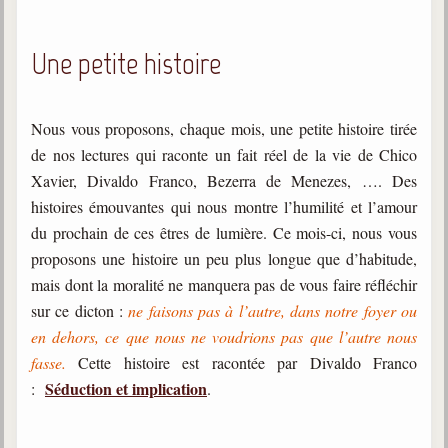
trimestrielles
Sujets du mois
Une petite histoire
Citations
Nous vous proposons, chaque mois, une petite histoire tirée
Maximes
de nos lectures qui raconte un fait réel de la vie de Chico
Enregistrements
Xavier, Divaldo Franco, Bezerra de Menezes, …. Des
séance d'aide spirituelle
histoires émouvantes qui nous montre l’humilité et l’amour
Diaporamas
du prochain de ces êtres de lumière. Ce mois-ci, nous vous
Powerpoints
proposons une histoire un peu plus longue que d’habitude,
Enseignement
mais dont la moralité ne manquera pas de vous faire réfléchir
Cours dispensés au Centre
sur ce dicton :
ne faisons pas à l’autre, dans notre foyer ou
en dehors, ce que nous ne voudrions pas que l’autre nous
L'Agora
fasse.
Cette histoire est racontée par Divaldo Franco
Posez-nous des questions
Séduction et implication
:
.
Consultez les réponses
Posez votre question