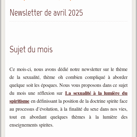
Gabriel Delanne
Newsletter de avril 2025
1857-1926
Chico Xavier
1910-2002
Divaldo Franco
Sujet du mois
1927-2025
Bibliothèque
Ce mois-ci, nous avons dédié notre newsletter sur le thème
de la sexualité, thème oh combien compliqué à aborder
Ouvrages
quelque soit les époques. Nous vous proposons dans ce sujet
Bibliothèque spirite
La sexualité à la lumière du
du mois une réflexion sur
spiritisme
en définissant la position de la doctrine spirite face
Documents
au processus d’évolution, à la finalité du sexe dans nos vies,
tout en abordant quelques thèmes à la lumière des
Bulletins "Le Spiritisme"
Journal trimestriel
enseignements spirites.
Newsletters