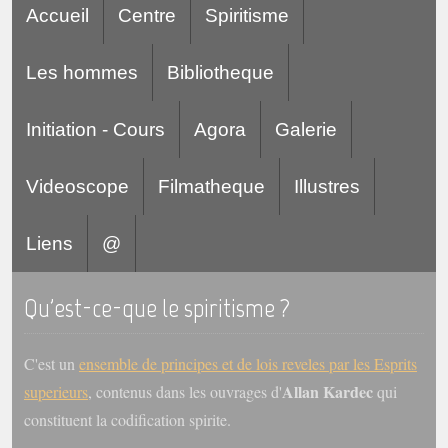
Accueil
Centre
Spiritisme
Les hommes
Bibliotheque
Initiation - Cours
Agora
Galerie
Videoscope
Filmatheque
Illustres
Liens
@
Qu'est-ce-que le spiritisme ?
C'est un
ensemble de principes et de lois reveles par les Esprits
Allan Kardec
superieurs
, contenus dans les ouvrages d'
qui
constituent la codification spirite.