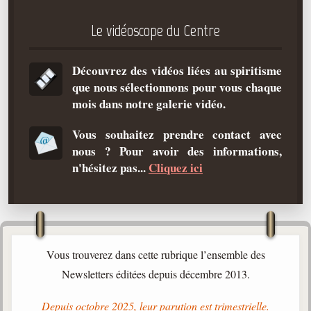
Qu'est-ce que c'est ?
Le vidéoscope du Centre
Les bases du spiritisme
Historique
Découvrez des vidéos liées au spiritisme
que nous sélectionnons pour vous chaque
Philosophie
mois dans notre galerie vidéo.
La doctrine d'Allan Kardec
But des manifestations spirites
Vous souhaitez prendre contact avec
nous ? Pour avoir des informations,
Esprits
n'hésitez pas...
Cliquez ici
Médiums
Les hommes
Les fondateurs
Allan Kardec
Vous trouverez dans cette rubrique l’ensemble des
1804-1869
Newsletters éditées depuis décembre 2013.
Léon Denis
Depuis octobre 2025, leur parution est trimestrielle.
1846-1927