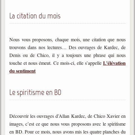
Galerie
La citation du mois
Photos et vidéoscope
Galerie photos
Nous vous proposons, chaque mois, une citation que nous
Vidéoscope
trouvons dans nos lectures… Des ouvrages de Kardec, de
Denis ou de Chico, il y a toujours une phrase qui nous
Filmothèque
L’élévation
touche et nous émeut. Ce mois-ci, elle s’appelle
du sentiment
Les Illustrés
Vidéos courtes de Divaldo
Le spiritisme en BD
Liens spirites
Centres spirites
Découvrir les ouvrages d’Allan Kardec, de Chico Xavier en
images, c’est ce que nous vous proposons avec le spiritisme
France
en BD. Pour ce mois, nous avons mis les quatre planches du