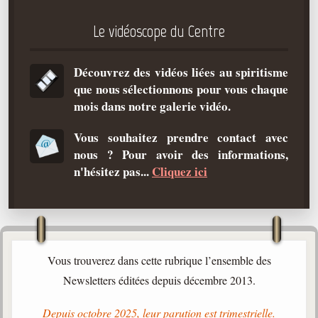
Qu'est-ce que c'est ?
Le vidéoscope du Centre
Les bases du spiritisme
Historique
Découvrez des vidéos liées au spiritisme
que nous sélectionnons pour vous chaque
Philosophie
mois dans notre galerie vidéo.
La doctrine d'Allan Kardec
But des manifestations spirites
Vous souhaitez prendre contact avec
nous ? Pour avoir des informations,
Esprits
n'hésitez pas...
Cliquez ici
Médiums
Les hommes
Les fondateurs
Allan Kardec
Vous trouverez dans cette rubrique l’ensemble des
1804-1869
Newsletters éditées depuis décembre 2013.
Léon Denis
Depuis octobre 2025, leur parution est trimestrielle.
1846-1927