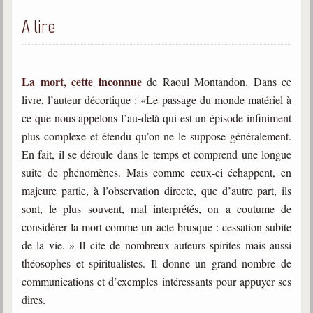
trimestrielles
A lire
Sujets du mois
Citations
La mort, cette inconnue
de Raoul Montandon. Dans ce
Maximes
livre, l’auteur décortique :
«
Le passage du monde matériel à
ce que nous appelons l’au-delà qui est un épisode infiniment
Enregistrements
séance d'aide spirituelle
plus complexe et étendu qu’on ne le suppose généralement.
En fait, il se déroule dans le temps et comprend une longue
Diaporamas
suite de phénomènes. Mais comme ceux-ci échappent, en
Powerpoints
majeure partie, à l’observation directe, que d’autre part, ils
Enseignement
sont, le plus souvent, mal interprétés, on a coutume de
Cours dispensés au Centre
considérer la mort comme un acte brusque : cessation subite
L'Agora
de la vie.
»
Il cite de nombreux auteurs spirites mais aussi
Posez-nous des questions
théosophes et spiritualistes. Il donne un grand nombre de
communications et d’exemples intéressants pour appuyer ses
Consultez les réponses
dires.
Posez votre question