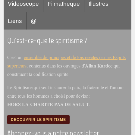
Videoscope
Filmatheque
Illustres
Liens
@
Qu'est-ce-que le spiritisme ?
C'est un
ensemble de principes et de lois reveles par les Esprits
Allan Kardec
superieurs
, contenus dans les ouvrages d'
qui
constituent la codification spirite.
Le Spiritisme qui veut instaurer la paix, la fraternite et l'amour
entre tous les hommes a choisi pour devise :
HORS LA CHARITE PAS DE SALUT
.
DECOUVRIR LE SPIRITISME
Abonnez-vous a notre newsletter