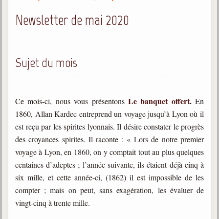
Gabriel Delanne
Newsletter de mai 2020
1857-1926
Chico Xavier
1910-2002
Sujet du mois
Divaldo Franco
1927-2025
Bibliothèque
Le banquet offert
.
Ce mois-ci, nous vous présentons
En
1860, Allan Kardec entreprend un voyage jusqu’à Lyon où il
est reçu par les spirites lyonnais. Il désire constater le progrès
Ouvrages
des croyances spirites. Il raconte : « Lors de notre premier
Bibliothèque spirite
voyage à Lyon, en 1860, on y comptait tout au plus quelques
centaines d’adeptes ; l’année suivante, ils étaient déjà cinq à
Documents
six mille, et cette année-ci, (1862) il est impossible de les
Bulletins "Le Spiritisme"
compter ; mais on peut, sans exagération, les évaluer de
Journal trimestriel
vingt-cinq à trente mille.
Newsletters