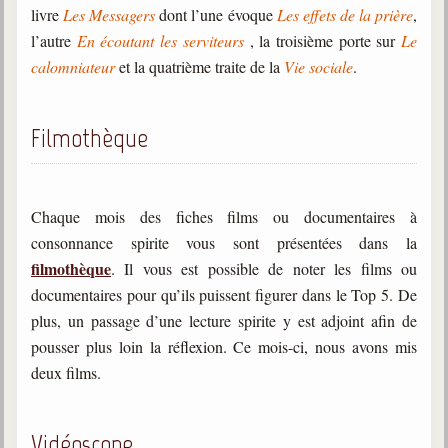
Belgique, Lux. et Canada
livre
Les Messagers
dont l’une évoque
Les effets de la prière
,
l’autre
En écoutant les serviteurs
, la troisième porte sur
Le
Fédérations spirites
calomniateur
et la quatrième traite de la
Vie sociale
.
Médias spirites
@
Filmothèque
Chaque mois des fiches films ou documentaires à
consonnance spirite vous sont présentées dans la
filmothèque
. Il vous est possible de noter les films ou
documentaires pour qu’ils puissent figurer dans le Top 5. De
plus, un passage d’une lecture spirite y est adjoint afin de
pousser plus loin la réflexion. Ce mois-ci, nous avons mis
deux films.
Vidéoscope