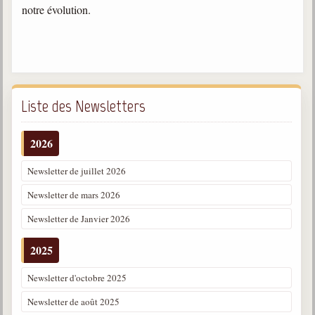
notre évolution.
trimestrielles
Sujets du mois
Citations
Maximes
Liste des Newsletters
Enregistrements
séance d'aide spirituelle
2026
Diaporamas
Newsletter de juillet 2026
Powerpoints
Newsletter de mars 2026
Enseignement
Cours dispensés au Centre
Newsletter de Janvier 2026
L'Agora
2025
Posez-nous des questions
Newsletter d'octobre 2025
Consultez les réponses
Newsletter de août 2025
Posez votre question