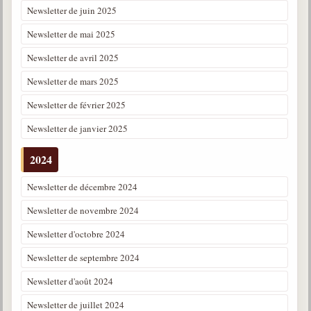
Newsletter de juin 2025
Galerie
Newsletter de mai 2025
Photos et vidéoscope
Newsletter de avril 2025
Galerie photos
Newsletter de mars 2025
Vidéoscope
Newsletter de février 2025
Newsletter de janvier 2025
Filmothèque
2024
Les Illustrés
Newsletter de décembre 2024
Vidéos courtes de Divaldo
Newsletter de novembre 2024
Liens spirites
Newsletter d'octobre 2024
Newsletter de septembre 2024
Centres spirites
Newsletter d'août 2024
France
Newsletter de juillet 2024