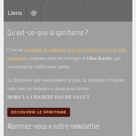
Liens
@
Qu'est-ce-que le spiritisme ?
C'est un
ensemble de principes et de lois reveles par les Esprits
Allan Kardec
superieurs
, contenus dans les ouvrages d'
qui
constituent la codification spirite.
Le Spiritisme qui veut instaurer la paix, la fraternite et l'amour
entre tous les hommes a choisi pour devise :
HORS LA CHARITE PAS DE SALUT
.
DECOUVRIR LE SPIRITISME
Abonnez-vous a notre newsletter