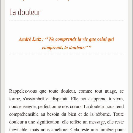
Gabriel Delanne
La douleur
1857-1926
Chico Xavier
1910-2002
André Luiz : ‘‘ Ne comprends la vie que celui qui
Divaldo Franco
comprends la douleur.” ”
1927-2025
Bibliothèque
Ouvrages
Bibliothèque spirite
Rappelez-vous que toute douleur, comme tout nuage, se
forme, s’assombrit et disparait. Elle nous apprend à vivre,
Documents
nous enseigne, perfectionne nos cœurs. La douleur nous rend
Bulletins "Le Spiritisme"
compréhensible au besoin du bien et de la réforme. Toute
Journal trimestriel
douleur a une signification, elle reflète un message, elle reste
inévitable, mais nous améliore. Cela reste une lumière pour
Newsletters