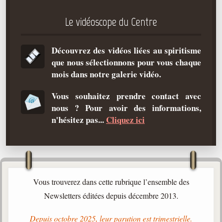
Qu'est-ce que c'est ?
Le vidéoscope du Centre
Les bases du spiritisme
Historique
Découvrez des vidéos liées au spiritisme
que nous sélectionnons pour vous chaque
Philosophie
mois dans notre galerie vidéo.
La doctrine d'Allan Kardec
But des manifestations spirites
Vous souhaitez prendre contact avec
nous ? Pour avoir des informations,
Esprits
n'hésitez pas...
Cliquez ici
Médiums
Les hommes
Les fondateurs
Allan Kardec
Vous trouverez dans cette rubrique l’ensemble des
1804-1869
Newsletters éditées depuis décembre 2013.
Léon Denis
Depuis octobre 2025, leur parution est trimestrielle.
1846-1927