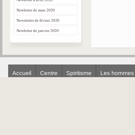
Newletter de mars 2020
Newsletter de février 2020
Newletter de janvier 2020
Accueil
Centre
Spiritisme
Les hommes
Liens
@
Qu'est-ce-que le spiritisme ?
C'est un
ensemble de principes et de lois reveles par les Esprit