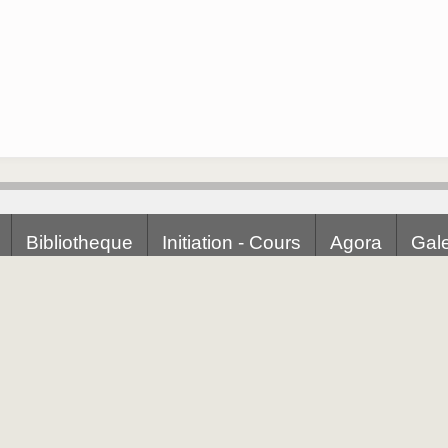
Bibliotheque
Initiation - Cours
Agora
Gale
Allan Kardec
V
s superieurs
, contenus dans les ouvrages d'
qui