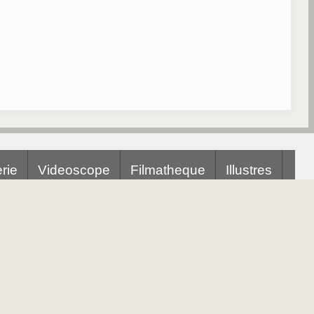
rie
Videoscope
Filmatheque
Illustres
Abonnez-vous a notre newsletter
otre e-mail