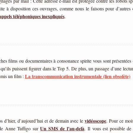
nages par mail : Cette adresse e-mail est protégée contre les robots sp
ite à disposition ces ouvrages, comme nous le faisons pour d’autres
appels téléphoniques inexpliqués
.
hes films ou documentaires à consonance spirite vous sont présentées
u’ils puissent figurer dans le Top 5. De plus, un passage d’une lecture 
La transcommunication instrumentale (lien obsolète)
 mis un film :
vidéoscope
s d’hier, d’aujourd’hui et de demain avec le
. Pour ce mois
Un SMS de l’au-delà
 de Anne Tuffigo sur
.
Il vous est possible de