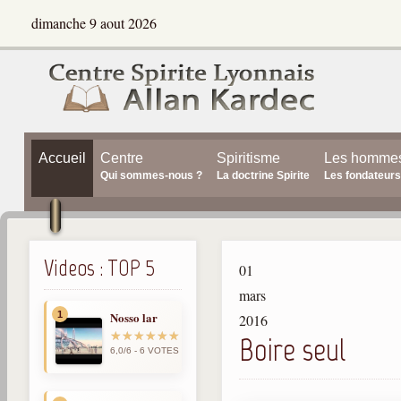
dimanche 9 aout 2026
Accueil
Centre
Spiritisme
Les homme
Qui sommes-nous ?
La doctrine Spirite
Les fondateurs
Videos : TOP 5
01
mars
1
Nosso lar
2016
Boire seul
6,0/6 - 6 VOTES