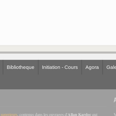
Bibliotheque
Initiation - Cours
Agora
Gale
Allan Kardec
V
s superieurs
, contenus dans les ouvrages d'
qui