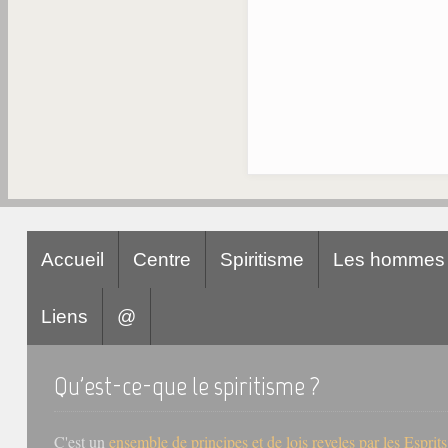
Accueil
Centre
Spiritisme
Les hommes
Liens
@
Qu'est-ce-que le spiritisme ?
C'est un
ensemble de principes et de lois reveles par les Esprit