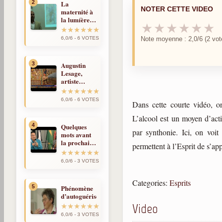
2
La
NOTER CETTE VIDEO
maternité à
la lumíère
★
★
★
★
★
★
de la
réincarnation
Note moyenne : 2,0/6 (2 vot
6,0/6 - 6 VOTES
3
Augustin
Lesage,
artiste
médium et
spirite
6,0/6 - 6 VOTES
Dans cette courte vidéo, on
L’alcool est un moyen d’acti
4
Quelques
par synthonie. Ici, on voit
mots avant
la prochaine
permettent à l’Esprit de s’ap
fois
6,0/6 - 3 VOTES
Categories:
Esprits
5
Phénomène
d’autoguérison
Video
6,0/6 - 3 VOTES