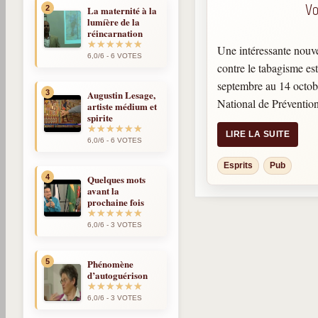
Vo
2
La maternité à la
lumíère de la
réincarnation
Une intéressante nouv
6,0/6 - 6 VOTES
contre le tabagisme es
septembre au 14 octobr
3
Augustin Lesage,
National de Prévention
artiste médium et
spirite
Santé. La cigarette es
LIRE LA SUITE
plaisirs et les fumeurs
6,0/6 - 6 VOTES
dépendants. La présenc
Esprits
Pub
mais également les aju
4
Quelques mots
avant la
l’industrie du tabac fon
prochaine fois
provoque une sensati
La vision de cette cam
6,0/6 - 3 VOTES
esprits qui nous entou
pulsions. Ils arrivent 
5
Phénomène
d’autoguérison
nous les transmettre. E
Tabac. Quand on sait, c
6,0/6 - 3 VOTES