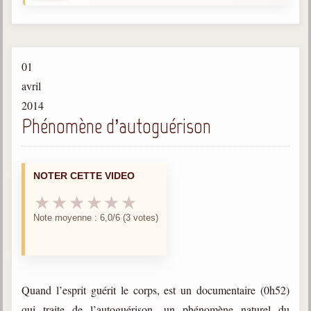
Gabriel Delanne
1857-1926
Chico Xavier
01
1910-2002
avril
Divaldo Franco
2014
1927-2025
Phénomène d’autoguérison
Bibliothèque
NOTER CETTE VIDEO
Ouvrages
★
★
★
★
★
★
Bibliothèque spirite
Note moyenne : 6,0/6 (3 votes)
Documents
Bulletins "Le Spiritisme"
Journal trimestriel
Quand l’esprit guérit le corps, est un documentaire (0h52)
Newsletters
qui traite de l’autoguérison, un phénomène naturel du