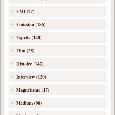
Belgique, Lux. et Canada
EMI (77)
Fédérations spirites
Médias spirites
Emission (186)
@
Esprits (140)
Film (25)
Histoire (142)
Interview (120)
Magnétisme (17)
Médium (98)