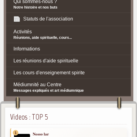
Qui sommes-nous ?
Notre histoire et nos buts
Statuts de l'association
Activités
Réunions, aide spirituelle, cours...
Informations
Les réunions d'aide spirituelle
Les cours d'enseignement spirite
Médiumnité au Centre
Messages expliqués et art médiumnique
Contact / Accès
Plan d'accès
Videos : TOP 5
Spiritisme
1
Nosso lar
La doctrine Spirite