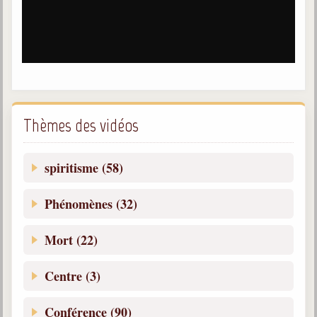
Galerie
Photos et vidéoscope
Galerie photos
Vidéoscope
Thèmes des vidéos
Filmothèque
Les Illustrés
spiritisme (58)
Vidéos courtes de Divaldo
Phénomènes (32)
Liens spirites
Mort (22)
Centres spirites
Centre (3)
France
Conférence (90)