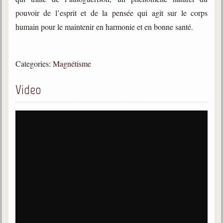
trimestrielles
pouvoir de l’esprit et de la pensée qui agit sur le corps
Sujets du mois
humain pour le maintenir en harmonie et en bonne santé.
Citations
Categories:
Magnétisme
Maximes
Enregistrements
Video
séance d'aide spirituelle
Diaporamas
Powerpoints
Enseignement
Cours dispensés au Centre
L'Agora
Posez-nous des questions
Consultez les réponses
Posez votre question