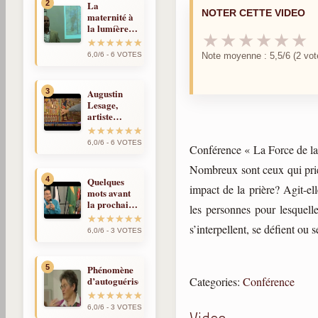
2
La
NOTER CETTE VIDEO
maternité à
la lumíère
★
★
★
★
★
★
de la
réincarnation
Note moyenne : 5,5/6 (2 vot
6,0/6 - 6 VOTES
3
Augustin
Lesage,
artiste
médium et
spirite
6,0/6 - 6 VOTES
Conférence « La Force de la
Nombreux sont ceux qui prien
4
Quelques
impact de la prière? Agit-el
mots avant
la prochaine
les personnes pour lesquelle
fois
s’interpellent, se défient ou 
6,0/6 - 3 VOTES
5
Phénomène
Categories:
Conférence
d’autoguérison
6,0/6 - 3 VOTES