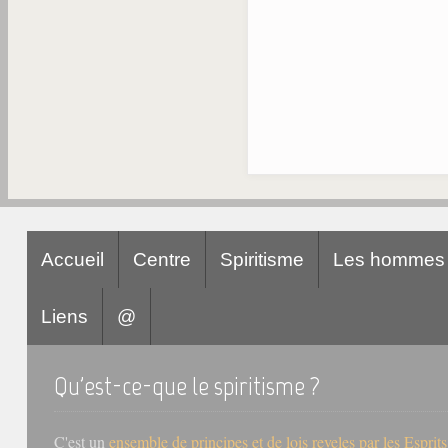
Accueil
Centre
Spiritisme
Les hommes
Liens
@
Qu'est-ce-que le spiritisme ?
C'est un
ensemble de principes et de lois reveles par les Esprit