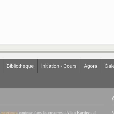
Bibliotheque
Initiation - Cours
Agora
Gale
Allan Kardec
V
s superieurs
, contenus dans les ouvrages d'
qui