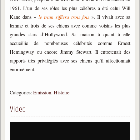
trimestrielles
1961. L’un de ses rôles les plus célèbres a été celui Will
Sujets du mois
Kane dans «
le train sifflera trois fois
». Il vivait avec sa
femme et trois de ses chiens avec comme voisins les plus
Citations
grandes stars d’Hollywood. Sa maison à quant à elle
Maximes
accueillie de nombreuses célébrités comme Ernest
Hemingway ou encore Jimmy Stewart. Il entretenait des
Enregistrements
séance d'aide spirituelle
rapports très privilégiés avec ses chiens qu’il affectionnait
énormément.
Diaporamas
Powerpoints
Enseignement
Categories:
Emission
,
Histoire
Cours dispensés au Centre
Video
L'Agora
Posez-nous des questions
Consultez les réponses
Posez votre question