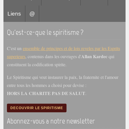
Liens
@
Qu'est-ce-que le spiritisme ?
C'est un
ensemble de principes et de lois reveles par les Esprits
Allan Kardec
superieurs
, contenus dans les ouvrages d'
qui
constituent la codification spirite.
Le Spiritisme qui veut instaurer la paix, la fraternite et l'amour
entre tous les hommes a choisi pour devise :
HORS LA CHARITE PAS DE SALUT
.
DECOUVRIR LE SPIRITISME
Abonnez-vous a notre newsletter