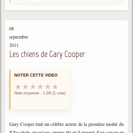
Gabriel Delanne
1857-1926
Chico Xavier
08
1910-2002
septembre
Divaldo Franco
2011
1927-2025
Les chiens de Gary Cooper
Bibliothèque
NOTER CETTE VIDEO
Ouvrages
★
★
★
★
★
★
Bibliothèque spirite
Note moyenne : 1,0/6 (1 vote)
Documents
Bulletins "Le Spiritisme"
Journal trimestriel
Gary Cooper était un célèbre acteur de la première moitié du
Newsletters
XXe siècle, jusqu’aux années 60 où il mourut d’un cancer en