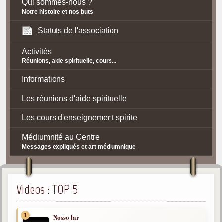
Qui sommes-nous ?
Notre histoire et nos buts
Statuts de l'association
Activités
Réunions, aide spirituelle, cours...
Informations
Les réunions d'aide spirituelle
Les cours d'enseignement spirite
Médiumnité au Centre
Messages expliqués et art médiumnique
Contact / Accès
Plan d'accès
Videos : TOP 5
Spiritisme
1
Nosso lar
La doctrine Spirite