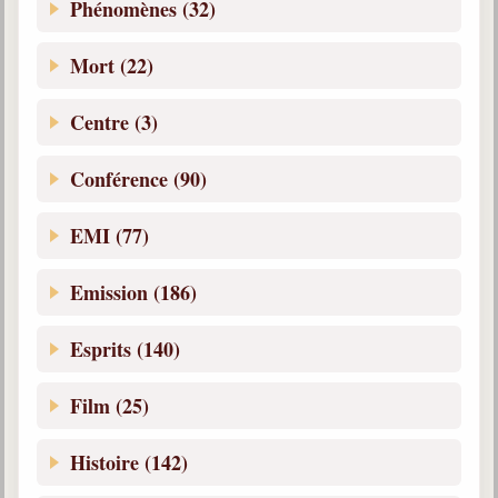
Phénomènes (32)
Belgique, Lux. et Canada
Fédérations spirites
Mort (22)
Médias spirites
Centre (3)
@
Conférence (90)
EMI (77)
Emission (186)
Esprits (140)
Film (25)
Histoire (142)