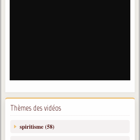
Galerie
Photos et vidéoscope
Galerie photos
Vidéoscope
Filmothèque
Les Illustrés
Vidéos courtes de Divaldo
Liens spirites
Thèmes des vidéos
Centres spirites
spiritisme (58)
France