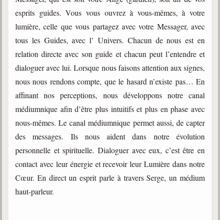
trimestrielles
esprits guides. Vous vous ouvrez à vous-mêmes, à votre
Sujets du mois
lumière, celle que vous partagez avec votre Messager, avec
tous les Guides, avec l’ Univers. Chacun de nous est en
Citations
relation directe avec son guide et chacun peut l’entendre et
Maximes
dialoguer avec lui. Lorsque nous faisons attention aux signes,
nous nous rendons compte, que le hasard n’existe pas… En
Enregistrements
séance d'aide spirituelle
affinant nos perceptions, nous développons notre canal
médiumnique afin d’être plus intuitifs et plus en phase avec
Diaporamas
Powerpoints
nous-mêmes. Le canal médiumnique permet aussi, de capter
des messages. Ils nous aident dans notre évolution
Enseignement
Cours dispensés au Centre
personnelle et spirituelle. Dialoguer avec eux, c’est être en
contact avec leur énergie et recevoir leur Lumière dans notre
L'Agora
Cœur. En direct un esprit parle à travers Serge, un médium
Posez-nous des questions
haut-parleur.
Consultez les réponses
Posez votre question