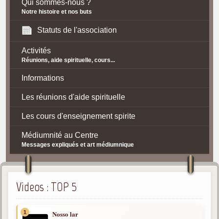
Qui sommes-nous ?
Notre histoire et nos buts
Statuts de l'association
Activités
Réunions, aide spirituelle, cours...
Informations
Les réunions d'aide spirituelle
Les cours d'enseignement spirite
Médiumnité au Centre
Messages expliqués et art médiumnique
Contact / Accès
Plan d'accès
Videos : TOP 5
Spiritisme
1
Nosso lar
La doctrine Spirite