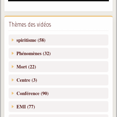
Belgique, Lux. et Canada
Fédérations spirites
Médias spirites
Thèmes des vidéos
@
spiritisme (58)
Phénomènes (32)
Mort (22)
Centre (3)
Conférence (90)
EMI (77)