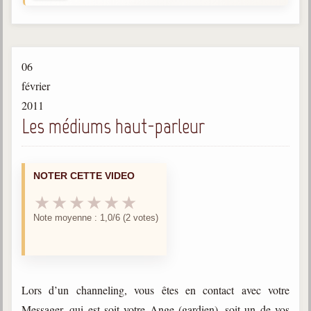
Gabriel Delanne
1857-1926
Chico Xavier
06
1910-2002
février
Divaldo Franco
2011
1927-2025
Les médiums haut-parleur
Bibliothèque
NOTER CETTE VIDEO
Ouvrages
★
★
★
★
★
★
Bibliothèque spirite
Note moyenne : 1,0/6 (2 votes)
Documents
Bulletins "Le Spiritisme"
Journal trimestriel
Lors d’un channeling, vous êtes en contact avec votre
Newsletters
Messager, qui est soit votre Ange (gardien), soit un de vos