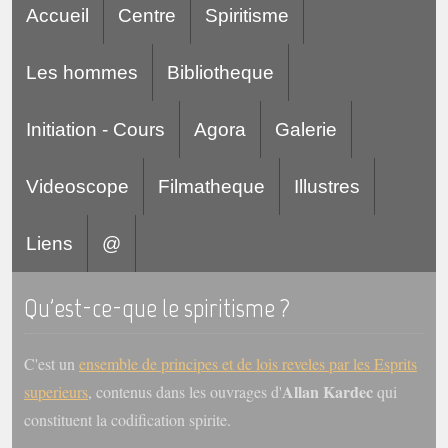
Accueil
Centre
Spiritisme
Les hommes
Bibliotheque
Initiation - Cours
Agora
Galerie
Videoscope
Filmatheque
Illustres
Liens
@
Qu'est-ce-que le spiritisme ?
C'est un
ensemble de principes et de lois reveles par les Esprits
Allan Kardec
superieurs
, contenus dans les ouvrages d'
qui
constituent la codification spirite.