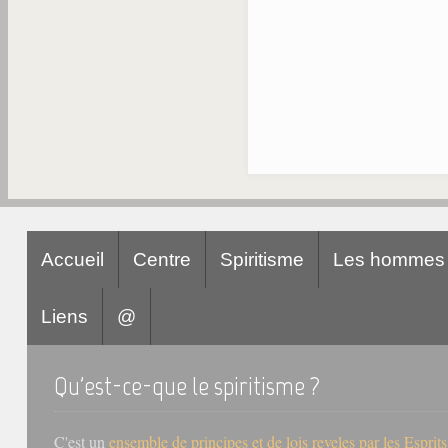
Accueil
Centre
Spiritisme
Les hommes
Liens
@
Qu'est-ce-que le spiritisme ?
C'est un
ensemble de principes et de lois reveles par les Esprit