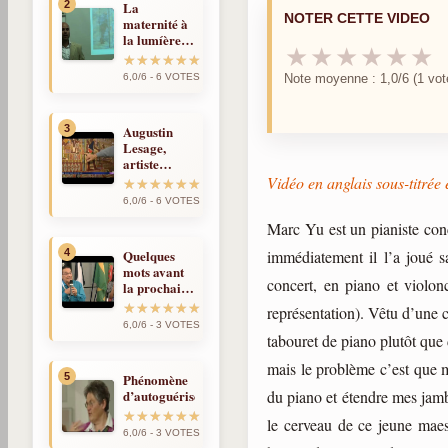
2
La
NOTER CETTE VIDEO
maternité à
la lumíère
★
★
★
★
★
★
de la
réincarnation
Note moyenne : 1,0/6 (1 vot
6,0/6 - 6 VOTES
3
Augustin
Lesage,
artiste
médium et
Vidéo en anglais sous-titrée
spirite
6,0/6 - 6 VOTES
Marc Yu est un pianiste conc
4
immédiatement il l’a joué s
Quelques
mots avant
concert, en piano et violo
la prochaine
fois
représentation). Vêtu d’une c
6,0/6 - 3 VOTES
tabouret de piano plutôt que
mais le problème c’est que m
5
Phénomène
du piano et étendre mes jamb
d’autoguérison
le cerveau de ce jeune maest
6,0/6 - 3 VOTES