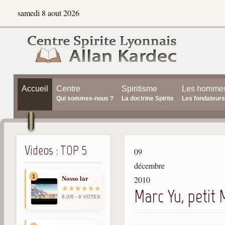
samedi 8 aout 2026
Accueil
Centre
Spiritisme
Les homme
Qui sommes-nous ?
La doctrine Spirite
Les fondateurs
Videos : TOP 5
09
décembre
1
Nosso lar
2010
Marc Yu, petit
6,0/6 - 6 VOTES