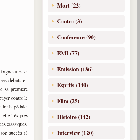
Mort (22)
Centre (3)
Conférence (90)
EMI (77)
Emission (186)
it agneau », et
 ses débuts en
Esprits (140)
é sa première
puyer contre le
Film (25)
ndre la pédale,
 être très près
Histoire (142)
ces classiques,
Interview (120)
e son succès (8