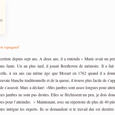
e)
 en espagnol
ertiste depuis sept ans. A deux ans, il a entendu « Marie avait un pet
ans faute. Un an plus tard, il jouait Beethoven de mémoire. Il a fait
ncelle, à six ans (au même âge que Mozart en 1762 quand il a donn
ravate blanche traditionnelle et de la queue, il trouve plus facile de s’ap
 de s’asseoir. Marc a déclaré: «Mes jambes sont assez longues pour attei
es jambes ne sont pas droites. Elles se fléchissent un peu, je dois donc
es pour l’atteindre. » Maintenant, avec un répertoire de plus de 40 piè
ro intrigue les experts. Ils se demandent si le travail dur est derrièr