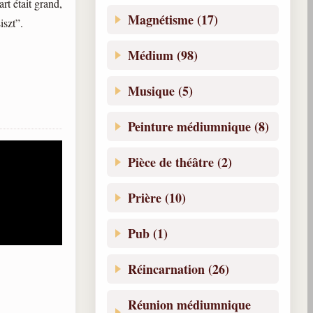
rt était grand,
Magnétisme (17)
Liszt”.
Médium (98)
Musique (5)
Peinture médiumnique (8)
Pièce de théâtre (2)
Prière (10)
Pub (1)
Réincarnation (26)
Réunion médiumnique