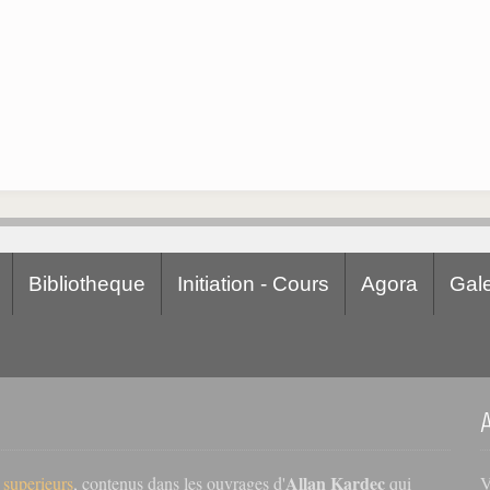
Bibliotheque
Initiation - Cours
Agora
Gale
Allan Kardec
V
s superieurs
, contenus dans les ouvrages d'
qui