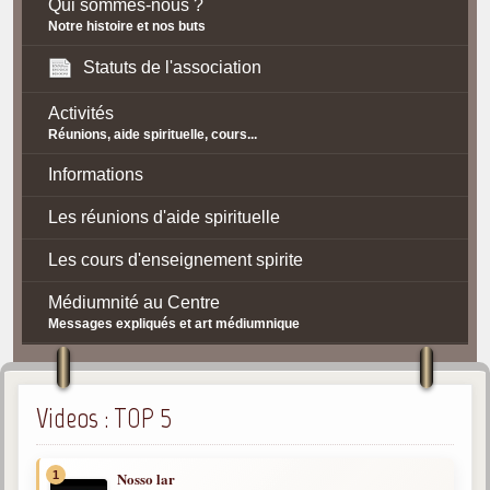
Qui sommes-nous ?
Notre histoire et nos buts
Statuts de l'association
Activités
Réunions, aide spirituelle, cours...
Informations
Les réunions d'aide spirituelle
Les cours d'enseignement spirite
Médiumnité au Centre
Messages expliqués et art médiumnique
Contact / Accès
Plan d'accès
Videos : TOP 5
Spiritisme
1
Nosso lar
La doctrine Spirite