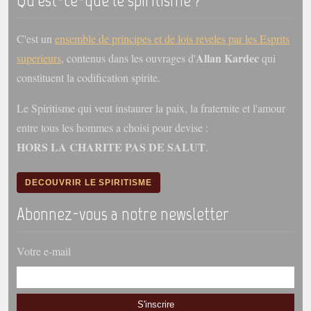
Qu'est-ce-que le spiritisme ?
C'est un
ensemble de principes et de lois reveles par les Esprits
Allan Kardec
superieurs
, contenus dans les ouvrages d'
qui
constituent la codification spirite.
Le Spiritisme qui veut instaurer la paix, la fraternite et l'amour
entre tous les hommes a choisi pour devise :
HORS LA CHARITE PAS DE SALUT
.
DECOUVRIR LE SPIRITISME
Abonnez-vous a notre newsletter
Votre e-mail
S'inscrire