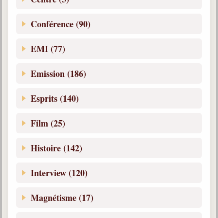
Belgique, Lux. et Canada
Conférence (90)
Fédérations spirites
Médias spirites
EMI (77)
@
Emission (186)
Esprits (140)
Film (25)
Histoire (142)
Interview (120)
Magnétisme (17)