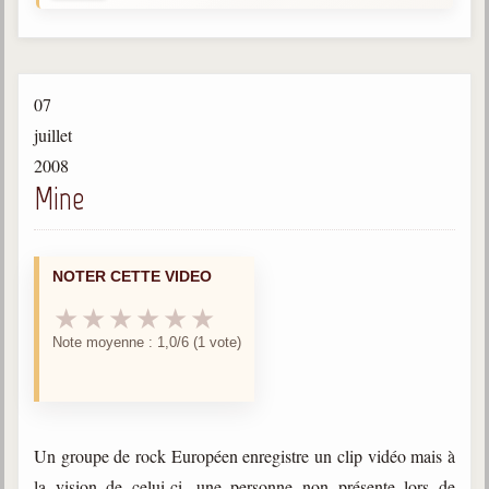
Gabriel Delanne
1857-1926
Chico Xavier
07
1910-2002
juillet
Divaldo Franco
2008
1927-2025
Mine
Bibliothèque
NOTER CETTE VIDEO
Ouvrages
★
★
★
★
★
★
Bibliothèque spirite
Note moyenne : 1,0/6 (1 vote)
Documents
Bulletins "Le Spiritisme"
Journal trimestriel
Un groupe de rock Européen enregistre un clip vidéo mais à
Newsletters
la vision de celui-ci, une personne non présente lors de