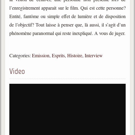
trimestrielles
l’enregistrement apparait sur le film. Qui est cette personne?
Sujets du mois
Entité, fantôme ou simple effet de lumière et de disposition
de l’objectif? Tout laisse à penser que, là aussi, il s’agit d’un
Citations
phénomène paranormal qui reste inexpliqué. A vous de juger.
Maximes
Enregistrements
Categories:
Emission
,
Esprits
,
Histoire
,
Interview
séance d'aide spirituelle
Diaporamas
Video
Powerpoints
Enseignement
Cours dispensés au Centre
L'Agora
Posez-nous des questions
Consultez les réponses
Posez votre question