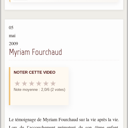
Gabriel Delanne
1857-1926
Chico Xavier
05
1910-2002
mai
Divaldo Franco
2009
1927-2025
Myriam Fourchaud
Bibliothèque
NOTER CETTE VIDEO
Ouvrages
★
★
★
★
★
★
Bibliothèque spirite
Note moyenne : 2,0/6 (2 votes)
Documents
Bulletins "Le Spiritisme"
Journal trimestriel
Le témoignage de Myriam Fourchaud sur la vie après la vie.
Newsletters
Lors de l’accouchement prématuré de son 4ème enfant,