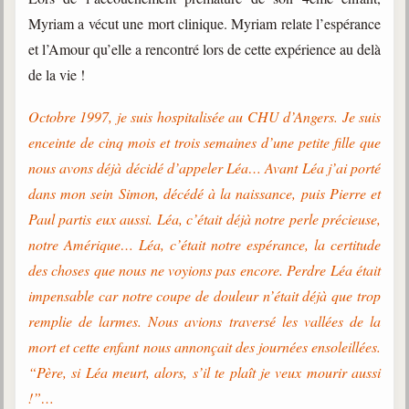
trimestrielles
Myriam a vécut une mort clinique. Myriam relate l’espérance
Sujets du mois
et l’Amour qu’elle a rencontré lors de cette expérience au delà
de la vie !
Citations
Octobre 1997, je suis hospitalisée au CHU d’Angers. Je suis
Maximes
enceinte de cinq mois et trois semaines d’une petite fille que
Enregistrements
nous avons déjà décidé d’appeler Léa… Avant Léa j’ai porté
séance d'aide spirituelle
dans mon sein Simon, décédé à la naissance, puis Pierre et
Diaporamas
Paul partis eux aussi. Léa, c’était déjà notre perle précieuse,
Powerpoints
notre Amérique… Léa, c’était notre espérance, la certitude
Enseignement
des choses que nous ne voyions pas encore. Perdre Léa était
Cours dispensés au Centre
impensable car notre coupe de douleur n’était déjà que trop
L'Agora
remplie de larmes. Nous avions traversé les vallées de la
Posez-nous des questions
mort et cette enfant nous annonçait des journées ensoleillées.
“Père, si Léa meurt, alors, s’il te plaît je veux mourir aussi
Consultez les réponses
!”…
Posez votre question