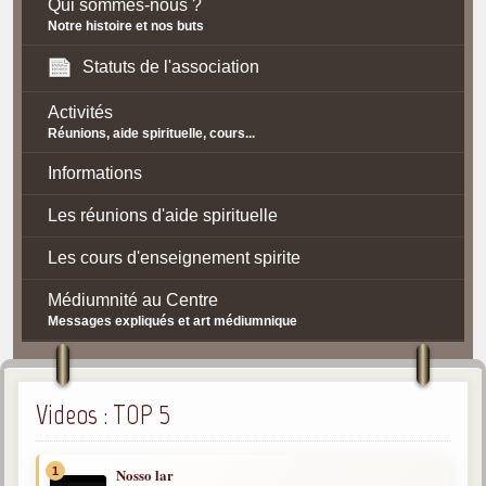
Qui sommes-nous ?
Notre histoire et nos buts
Statuts de l'association
Activités
Réunions, aide spirituelle, cours...
Informations
Les réunions d'aide spirituelle
Les cours d'enseignement spirite
Médiumnité au Centre
Messages expliqués et art médiumnique
Contact / Accès
Plan d'accès
Videos : TOP 5
Spiritisme
1
Nosso lar
La doctrine Spirite