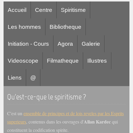
Accueil
Centre
Spiritisme
Les hommes
Bibliotheque
Initiation - Cours
Agora
Galerie
Videoscope
Filmatheque
Illustres
Liens
@
Qu'est-ce-que le spiritisme ?
C'est un
ensemble de principes et de lois reveles par les Esprits
Allan Kardec
superieurs
, contenus dans les ouvrages d'
qui
constituent la codification spirite.