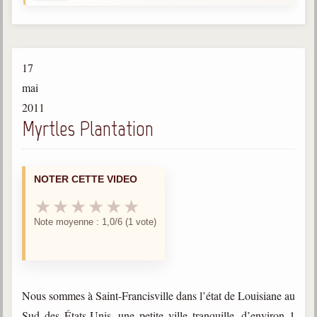
Gabriel Delanne
1857-1926
Chico Xavier
17
1910-2002
mai
Divaldo Franco
2011
1927-2025
Myrtles Plantation
Bibliothèque
NOTER CETTE VIDEO
Ouvrages
★
★
★
★
★
★
Bibliothèque spirite
Note moyenne : 1,0/6 (1 vote)
Documents
Bulletins "Le Spiritisme"
Journal trimestriel
Nous sommes à Saint-Francisville dans l’état de Louisiane au
Newsletters
Sud des États-Unis, une petite ville tranquille, d’environ 1