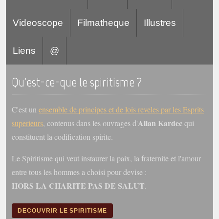
Videoscope
Filmatheque
Illustres
Liens
@
Qu'est-ce-que le spiritisme ?
C'est un
ensemble de principes et de lois reveles par les Esprits
Allan Kardec
superieurs
, contenus dans les ouvrages d'
qui
constituent la codification spirite.
Le Spiritisme qui veut instaurer la paix, la fraternite et l'amour
entre tous les hommes a choisi pour devise :
HORS LA CHARITE PAS DE SALUT
.
DECOUVRIR LE SPIRITISME