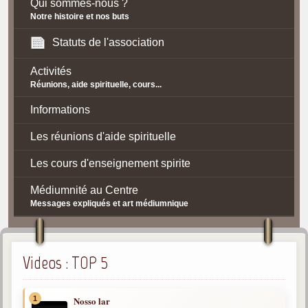
Qui sommes-nous ?
Notre histoire et nos buts
Statuts de l'association
Activités
Réunions, aide spirituelle, cours...
Informations
Les réunions d'aide spirituelle
Les cours d'enseignement spirite
Médiumnité au Centre
Messages expliqués et art médiumnique
Contact / Accès
Plan d'accès
Videos : TOP 5
Spiritisme
1
Nosso lar
La doctrine Spirite