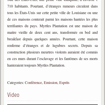
trimestrielles
710 habitants. Pourtant, d’étranges rumeurs circulent dans
Sujets du mois
tous les États-Unis sur cette petite ville de Louisiane ou une
de ces maisons conterait parmi les maisons hantées les plus
Citations
terrifiantes du pays. Myrtles Plantation est une maison de
Maximes
maitre vieille de deux cent ans, transformée en bed and
breakfast depuis quelques années. Pourtant, cette maison
Enregistrements
séance d'aide spirituelle
renferme d’étranges et de lugubres secrets. Depuis sa
construction plusieurs meurtres violents auraient été commis
Diaporamas
Powerpoints
en ces murs durant l’esclavage et les fantômes de ses morts
hanteraient toujours Myrtles Plantation.
Enseignement
Cours dispensés au Centre
L'Agora
Categories:
Conférence
,
Emission
,
Esprits
Posez-nous des questions
Video
Consultez les réponses
Posez votre question