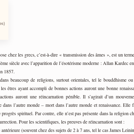
es)
se chez les grecs, c’est-à-dire « transmission des âmes », est un terme
Xème siècle avec l’apparition de l’ésotérisme moderne : Allan Kardec en
 en 1857.
dans beaucoup de religions, surtout orientales, tel le bouddhisme ou
les êtres ayant accompli de bonnes actions auront une bonne renaiss
actions auront une réincarnation pénible. Il s’agirait d’un mouveme
e dans l’autre monde – mort dans l’autre monde et renaissance. Elle fa
 progrès spirituel. Par contre, elle n’est pas présente dans la religion c
rrection. Pour les scientifiques, les preuves de réincarnation sont :
 antérieure (souvent chez des sujets de 2 à 7 ans, tel le cas James Leinin