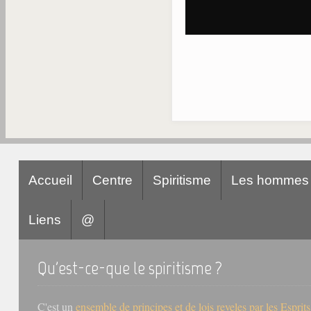
Accueil
Centre
Spiritisme
Les hommes
Liens
@
Qu'est-ce-que le spiritisme ?
C'est un
ensemble de principes et de lois reveles par les Esprit