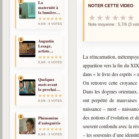
2
La
NOTER CETTE VIDEO
maternité à
la lumíère
★
★
★
★
★
★
de la
réincarnation
Note moyenne : 5,7/6 (3 vot
6,0/6 - 6 VOTES
3
Augustin
Lesage,
artiste
médium et
La réincarnation, métempsyco
spirite
6,0/6 - 6 VOTES
apparition vers la fin du XI
dans « le livre des esprits »
4
Quelques
On retrouve cette croyance 
mots avant
la prochaine
Dans les dogmes orientaux, 
fois
ont perpétré de mauvaises 
6,0/6 - 3 VOTES
naissance – mort – naissanc
des notions d’évolution et de
5
Phénomène
d’autoguérison
souvent confondu avec la résu
– les souvenirs d’une identité
6,0/6 - 3 VOTES