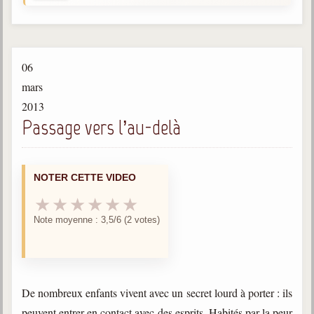
Gabriel Delanne
1857-1926
Chico Xavier
06
1910-2002
mars
Divaldo Franco
2013
1927-2025
Passage vers l’au-delà
Bibliothèque
NOTER CETTE VIDEO
Ouvrages
★
★
★
★
★
★
Bibliothèque spirite
Note moyenne : 3,5/6 (2 votes)
Documents
Bulletins "Le Spiritisme"
Journal trimestriel
De nombreux enfants vivent avec un secret lourd à porter : ils
Newsletters
peuvent entrer en contact avec des esprits. Habités par la peur