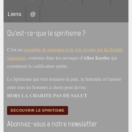
Liens
@
Qu'est-ce-que le spiritisme ?
C'est un
ensemble de principes et de lois reveles par les Esprits
Allan Kardec
superieurs
, contenus dans les ouvrages d'
qui
constituent la codification spirite.
Le Spiritisme qui veut instaurer la paix, la fraternite et l'amour
entre tous les hommes a choisi pour devise :
HORS LA CHARITE PAS DE SALUT
.
DECOUVRIR LE SPIRITISME
Abonnez-vous a notre newsletter