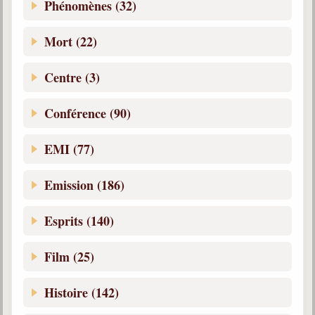
Phénomènes (32)
Belgique, Lux. et Canada
Fédérations spirites
Mort (22)
Médias spirites
Centre (3)
@
Conférence (90)
EMI (77)
Emission (186)
Esprits (140)
Film (25)
Histoire (142)