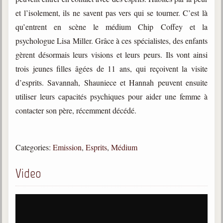
trimestrielles
et l’isolement, ils ne savent pas vers qui se tourner. C’est là
Sujets du mois
qu’entrent en scène le médium Chip Coffey et la
psychologue Lisa Miller. Grâce à ces spécialistes, des enfants
Citations
gèrent désormais leurs visions et leurs peurs. Ils vont ainsi
Maximes
trois jeunes filles âgées de 11 ans, qui reçoivent la visite
d’esprits. Savannah, Shauniece et Hannah peuvent ensuite
Enregistrements
séance d'aide spirituelle
utiliser leurs capacités psychiques pour aider une femme à
contacter son père, récemment décédé.
Diaporamas
Powerpoints
Enseignement
Categories:
Emission
,
Esprits
,
Médium
Cours dispensés au Centre
Video
L'Agora
Posez-nous des questions
Consultez les réponses
Posez votre question