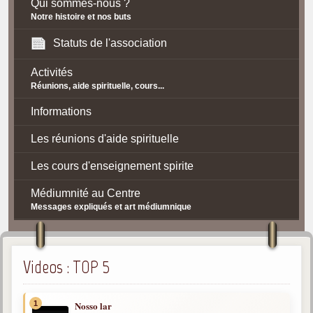
Qui sommes-nous ?
Notre histoire et nos buts
Statuts de l'association
Activités
Réunions, aide spirituelle, cours...
Informations
Les réunions d'aide spirituelle
Les cours d'enseignement spirite
Médiumnité au Centre
Messages expliqués et art médiumnique
Contact / Accès
Plan d'accès
Videos : TOP 5
Spiritisme
1
Nosso lar
La doctrine Spirite