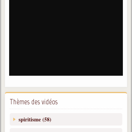
Galerie
Photos et vidéoscope
Galerie photos
Vidéoscope
Filmothèque
Les Illustrés
Vidéos courtes de Divaldo
Liens spirites
Thèmes des vidéos
Centres spirites
spiritisme (58)
France