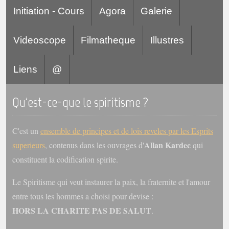
Initiation - Cours
Agora
Galerie
Videoscope
Filmatheque
Illustres
Liens
@
Qu'est-ce-que le spiritisme ?
C'est un
ensemble de principes et de lois reveles par les Esprits
Allan Kardec
superieurs
, contenus dans les ouvrages d'
qui
constituent la codification spirite.
Le Spiritisme qui veut instaurer la paix, la fraternite et l'amour
entre tous les hommes a choisi pour devise :
HORS LA CHARITE PAS DE SALUT
.