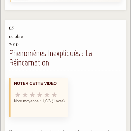
Gabriel Delanne
1857-1926
Chico Xavier
05
1910-2002
octobre
Divaldo Franco
2010
1927-2025
Phénomènes Inexpliqués : La
Bibliothèque
Réincarnation
Ouvrages
NOTER CETTE VIDEO
Bibliothèque spirite
★
★
★
★
★
★
Documents
Note moyenne : 1,0/6 (1 vote)
Bulletins "Le Spiritisme"
Journal trimestriel
Newsletters