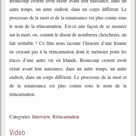
Beaucoup croient avoir existé avant leur naissance, dans un
trimestrielles
autre temps, un autre endroit, dans un corps différent. Le
Sujets du mois
processus de la mort et de la renaissance est plus connu sous
le nom de la réincarnation. Est-ce une façon de se rassurer
Citations
sur la mort, ou, comme le disent de nombreux chercheurs, un
Maximes
fait véritable ? Ce film nous raconte l’histoire d’une femme
ne croyant pas à la réincarnation dont le mémoire porte les
Enregistrements
séance d'aide spirituelle
traces d’une autre vie en Irlande. Beaucoup croient avoir
existé avant leur naissance, dans un autre temps, un autre
Diaporamas
Powerpoints
endroit, dans un corps différent. Le processus de la mort et
de la renaissance est plus connu sous le nom de la
Enseignement
Cours dispensés au Centre
réincarnation.
L'Agora
Posez-nous des questions
Categories:
Interview
,
Réincarnation
Consultez les réponses
Video
Posez votre question