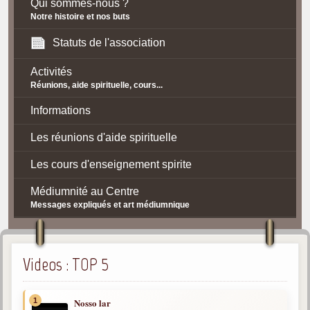
Qui sommes-nous ?
Notre histoire et nos buts
Statuts de l'association
Activités
Réunions, aide spirituelle, cours...
Informations
Les réunions d'aide spirituelle
Les cours d'enseignement spirite
Médiumnité au Centre
Messages expliqués et art médiumnique
Contact / Accès
Plan d'accès
Videos : TOP 5
Spiritisme
1
Nosso lar
La doctrine Spirite