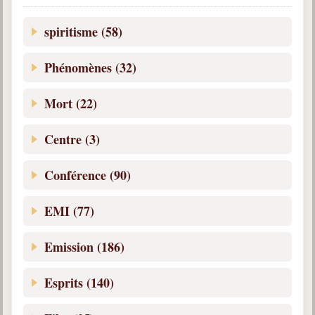
Belgique, Lux. et Canada
spiritisme (58)
Fédérations spirites
Médias spirites
Phénomènes (32)
@
Mort (22)
Centre (3)
Conférence (90)
EMI (77)
Emission (186)
Esprits (140)