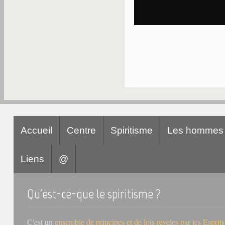
Accueil
Centre
Spiritisme
Les hommes
Liens
@
Qu'est-ce-que le spiritisme ?
C'est un
ensemble de principes et de lois reveles par les Esprit