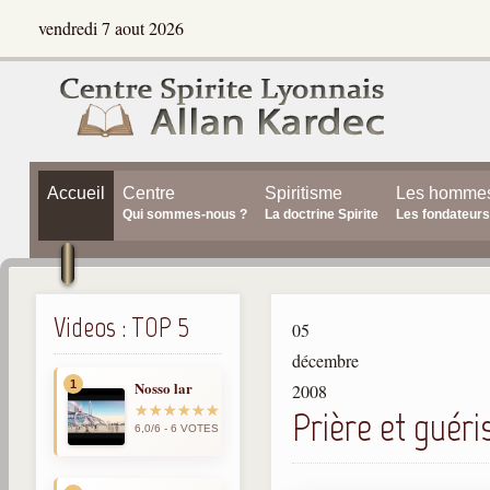
vendredi 7 aout 2026
Accueil
Centre
Spiritisme
Les homme
Qui sommes-nous ?
La doctrine Spirite
Les fondateurs
Videos : TOP 5
05
décembre
1
Nosso lar
2008
Prière et guéri
6,0/6 - 6 VOTES