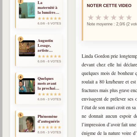
2
La
NOTER CETTE VIDEO
maternité à
la lumíère
★
★
★
★
★
★
de la
réincarnation
Note moyenne : 2,0/6 (2 vot
6,0/6 - 6 VOTES
3
Augustin
Lesage,
artiste
médium et
Linda Gordon prie longtemps
spirite
6,0/6 - 6 VOTES
devant chez elle lui décla
quelques mois de bonheur qu
4
Quelques
roulait a 80 km/heure et est
mots avant
la prochaine
fractures mais plus grave en
fois
envisagent de prélever ses 
6,0/6 - 3 VOTES
l’état de son mari croit en 
ne donnait aucun espoir de
5
Phénomène
d’autoguérison
l’impression d’avoir fait une
énigme de la nature voire d
6,0/6 - 3 VOTES