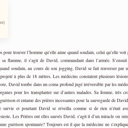
es)
 pour trouver l’homme qu’elle aime quand soudain, celui qu’elle voit 
re sa flamme, il s’agit de David, commandant dans l’armée. S’ensuit
and soudain, au cours de son jogging, David se fait renverser par u
 projeté à plus de 18 mètres. Les médecins constatent plusieurs lésion
core, David tombe dans un coma profond jugé irréversible par les médec
organes pour les transplanter sur d’autres malades. Sa femme, très cr
sa guérison et entame des prières incessantes pour la sauvegarde de Dav
 survie et pourtant David se réveilla comme si de rien n’était av
 sieste. Les Prières ont elles sauvés David, s’agit il d’un miracle ou s
’une guérison spontanée? Toujours est il que la médecine ne s’explique