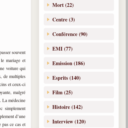
Mort (22)
Centre (3)
Conférence (90)
EMI (77)
passer souvent
 le mariage et
Emission (186)
ne voiture qui
s, de multiples
Esprits (140)
ins et ceux-ci
Film (25)
oyante, malgré
id. La médecine
Histoire (142)
ec simplement
implement d’une
Interview (120)
 pas ce cas et