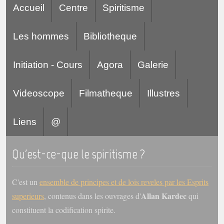
Accueil
Centre
Spiritisme
Les hommes
Bibliotheque
Initiation - Cours
Agora
Galerie
Videoscope
Filmatheque
Illustres
Liens
@
Qu'est-ce-que le spiritisme ?
C'est un
ensemble de principes et de lois reveles par les Esprits
Allan Kardec
superieurs
, contenus dans les ouvrages d'
qui
constituent la codification spirite.