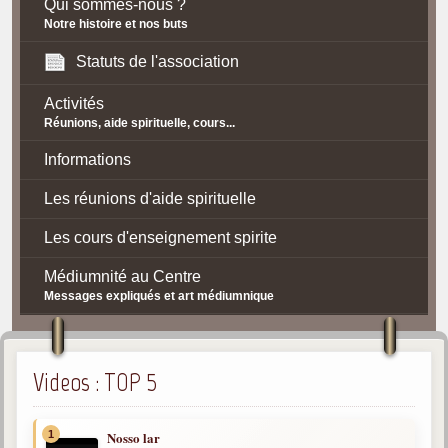
Qui sommes-nous ?
Notre histoire et nos buts
Statuts de l'association
Activités
Réunions, aide spirituelle, cours...
Informations
Les réunions d'aide spirituelle
Les cours d'enseignement spirite
Médiumnité au Centre
Messages expliqués et art médiumnique
Contact / Accès
Plan d'accès
Videos : TOP 5
Spiritisme
1
Nosso lar
La doctrine Spirite