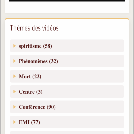
Belgique, Lux. et Canada
Fédérations spirites
Médias spirites
Thèmes des vidéos
@
spiritisme (58)
Phénomènes (32)
Mort (22)
Centre (3)
Conférence (90)
EMI (77)