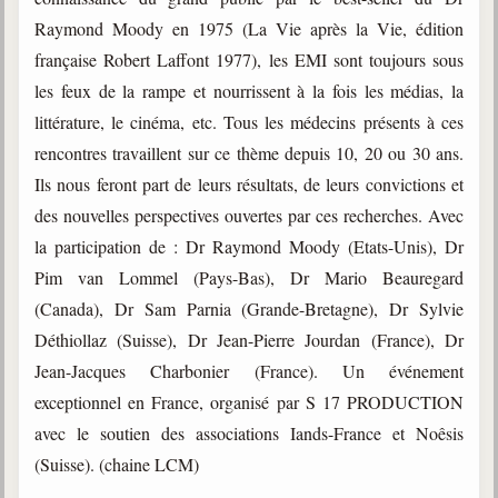
trimestrielles
Raymond Moody en 1975 (La Vie après la Vie, édition
Sujets du mois
française Robert Laffont 1977), les EMI sont toujours sous
les feux de la rampe et nourrissent à la fois les médias, la
Citations
littérature, le cinéma, etc. Tous les médecins présents à ces
Maximes
rencontres travaillent sur ce thème depuis 10, 20 ou 30 ans.
Ils nous feront part de leurs résultats, de leurs convictions et
Enregistrements
séance d'aide spirituelle
des nouvelles perspectives ouvertes par ces recherches. Avec
la participation de : Dr Raymond Moody (Etats-Unis), Dr
Diaporamas
Powerpoints
Pim van Lommel (Pays-Bas), Dr Mario Beauregard
(Canada), Dr Sam Parnia (Grande-Bretagne), Dr Sylvie
Enseignement
Cours dispensés au Centre
Déthiollaz (Suisse), Dr Jean-Pierre Jourdan (France), Dr
Jean-Jacques Charbonier (France). Un événement
L'Agora
exceptionnel en France, organisé par S 17 PRODUCTION
Posez-nous des questions
avec le soutien des associations Iands-France et Noêsis
Consultez les réponses
(Suisse). (chaine LCM)
Posez votre question