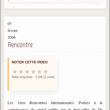
Gabriel Delanne
1857-1926
Chico Xavier
05
1910-2002
février
Divaldo Franco
2008
1927-2025
Rencontre
Bibliothèque
NOTER CETTE VIDEO
Ouvrages
★
★
★
★
★
★
Bibliothèque spirite
Note moyenne : 1,0/6 (1 vote)
Documents
Bulletins "Le Spiritisme"
Journal trimestriel
Les 1ères Rencontres Internationales. Portées à la
Newsletters
connaissance du grand public par le best-seller du Dr