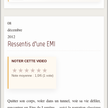
Gabriel Delanne
1857-1926
Chico Xavier
08
1910-2002
décembre
Divaldo Franco
2012
1927-2025
Ressentis d’une EMI
Bibliothèque
NOTER CETTE VIDEO
Ouvrages
★
★
★
★
★
★
Bibliothèque spirite
Note moyenne : 1,0/6 (1 vote)
Documents
Bulletins "Le Spiritisme"
Journal trimestriel
Quitter son corps, voler dans un tunnel, voir sa vie défiler,
Newsletters
rencontrer un Etre de Lumière… voici la narration classique