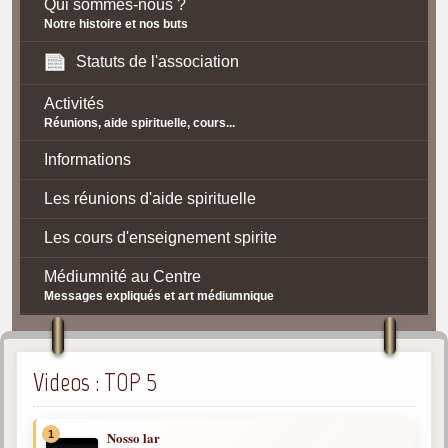
Qui sommes-nous ?
Notre histoire et nos buts
Statuts de l'association
Activités
Réunions, aide spirituelle, cours...
Informations
Les réunions d'aide spirituelle
Les cours d'enseignement spirite
Médiumnité au Centre
Messages expliqués et art médiumnique
Contact / Accès
Plan d'accès
Videos : TOP 5
Spiritisme
1
Nosso lar
La doctrine Spirite