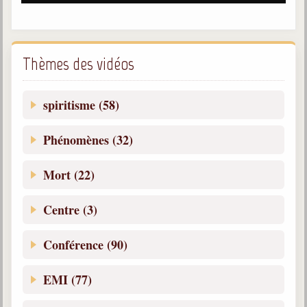
Belgique, Lux. et Canada
Fédérations spirites
Médias spirites
Thèmes des vidéos
@
spiritisme (58)
Phénomènes (32)
Mort (22)
Centre (3)
Conférence (90)
EMI (77)