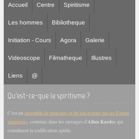
Accueil
Centre
Spiritisme
Les hommes
Bibliotheque
Initiation - Cours
Agora
Galerie
Videoscope
Filmatheque
Illustres
Liens
@
Qu'est-ce-que le spiritisme ?
C'est un
ensemble de principes et de lois reveles par les Esprits
Allan Kardec
superieurs
, contenus dans les ouvrages d'
qui
constituent la codification spirite.