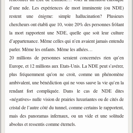
trimestrielles
d’une nde. Les expériences de mort imminente (ou NDE)
Sujets du mois
restent une énigme: simple hallucination? Plusieurs
chercheurs ont établi que 10, voire 20% des personnes frôlant
Citations
la mort rapportent une NDE, quelle que soit leur culture
Maximes
d’appartenance. Même celles qui n’en avaient jamais entendu
parler. Même les enfants. Même les athées…
Enregistrements
séance d'aide spirituelle
20 millions de personnes seraient concernées rien qu’en
Europe, et 12 millions aux Etats-Unis. La NDE peut s’avérer,
Diaporamas
Powerpoints
plus fréquemment qu’on ne croit, comme un phénomène
ambivalent, une bénédiction qui ne vous sauve la vie qu’en la
Enseignement
Cours dispensés au Centre
rendant fort compliquée. Dans le cas de NDE dites
«négatives» nulle vision de prairies luxuriantes ou de cités de
L'Agora
cristal de l’autre côté du tunnel, comme certains le rapportent,
Posez-nous des questions
mais des panoramas infernaux, ou un vide et une solitude
Consultez les réponses
absolus et ressentis comme éternels.
Posez votre question