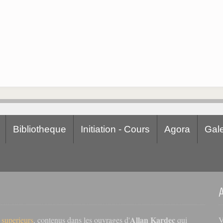
Bibliotheque
Initiation - Cours
Agora
Gale
Allan Kardec
V
s superieurs
, contenus dans les ouvrages d'
qui