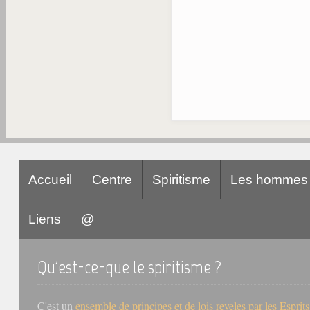
Accueil
Centre
Spiritisme
Les hommes
Liens
@
Qu'est-ce-que le spiritisme ?
C'est un
ensemble de principes et de lois reveles par les Esprit