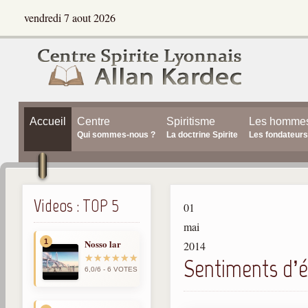
vendredi 7 aout 2026
Accueil
Centre
Spiritisme
Les homme
Qui sommes-nous ?
La doctrine Spirite
Les fondateurs
Videos : TOP 5
01
mai
1
Nosso lar
2014
Sentiments d’é
6,0/6 - 6 VOTES