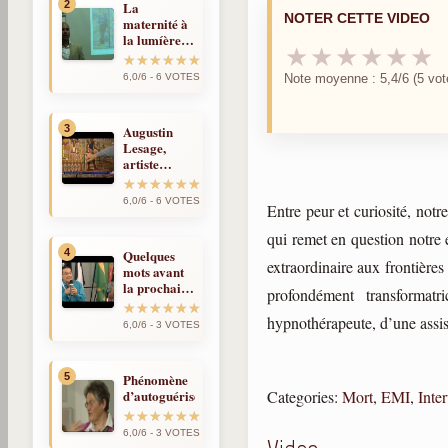
2
La
NOTER CETTE VIDEO
maternité à
la lumíère
★
★
★
★
★
★
de la
réincarnation
Note moyenne : 5,4/6 (5 vot
6,0/6 - 6 VOTES
3
Augustin
Lesage,
artiste
médium et
spirite
6,0/6 - 6 VOTES
Entre peur et curiosité, not
qui remet en question notre 
4
Quelques
extraordinaire aux frontières
mots avant
la prochaine
profondément transformatr
fois
hypnothérapeute, d’une assi
6,0/6 - 3 VOTES
5
Phénomène
Categories:
Mort
,
EMI
,
Inte
d’autoguérison
6,0/6 - 3 VOTES