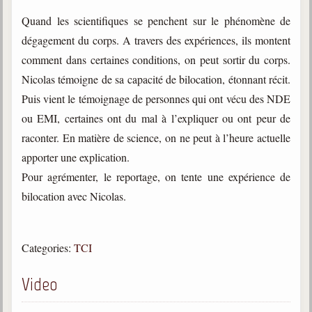
trimestrielles
Quand les scientifiques se penchent sur le phénomène de
Sujets du mois
dégagement du corps. A travers des expériences, ils montent
comment dans certaines conditions, on peut sortir du corps.
Citations
Nicolas témoigne de sa capacité de bilocation, étonnant récit.
Maximes
Puis vient le témoignage de personnes qui ont vécu des NDE
ou EMI, certaines ont du mal à l’expliquer ou ont peur de
Enregistrements
séance d'aide spirituelle
raconter. En matière de science, on ne peut à l’heure actuelle
apporter une explication.
Diaporamas
Powerpoints
Pour agrémenter, le reportage, on tente une expérience de
bilocation avec Nicolas.
Enseignement
Cours dispensés au Centre
L'Agora
Categories:
TCI
Posez-nous des questions
Video
Consultez les réponses
Posez votre question