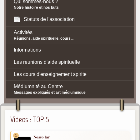
Qui sommes-nous ?
Notre histoire et nos buts
Statuts de l'association
Activités
Réunions, aide spirituelle, cours...
Informations
Les réunions d'aide spirituelle
Les cours d'enseignement spirite
Médiumnité au Centre
Messages expliqués et art médiumnique
Contact / Accès
Plan d'accès
Videos : TOP 5
Spiritisme
1
Nosso lar
La doctrine Spirite