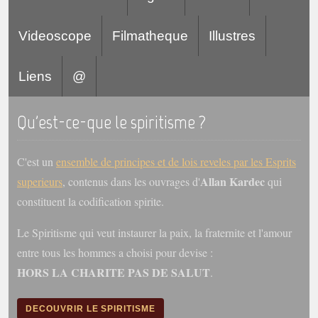
Videoscope
Filmatheque
Illustres
Liens
@
Qu'est-ce-que le spiritisme ?
C'est un
ensemble de principes et de lois reveles par les Esprits
Allan Kardec
superieurs
, contenus dans les ouvrages d'
qui
constituent la codification spirite.
Le Spiritisme qui veut instaurer la paix, la fraternite et l'amour
entre tous les hommes a choisi pour devise :
HORS LA CHARITE PAS DE SALUT
.
DECOUVRIR LE SPIRITISME