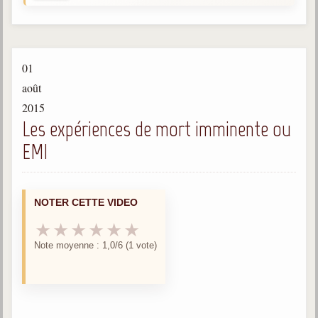
Gabriel Delanne
1857-1926
Chico Xavier
01
1910-2002
août
Divaldo Franco
2015
1927-2025
Les expériences de mort imminente ou
Bibliothèque
EMI
Ouvrages
NOTER CETTE VIDEO
Bibliothèque spirite
★
★
★
★
★
★
Documents
Note moyenne : 1,0/6 (1 vote)
Bulletins "Le Spiritisme"
Journal trimestriel
Newsletters