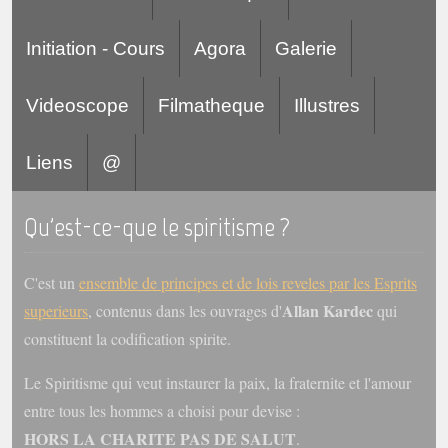
Initiation - Cours
Agora
Galerie
Videoscope
Filmatheque
Illustres
Liens
@
Qu'est-ce-que le spiritisme ?
C'est un
ensemble de principes et de lois reveles par les Esprits
Allan Kardec
superieurs
, contenus dans les ouvrages d'
qui
constituent la codification spirite.
Le Spiritisme qui veut instaurer la paix, la fraternite et l'amour
entre tous les hommes a choisi pour devise :
HORS LA CHARITE PAS DE SALUT
.