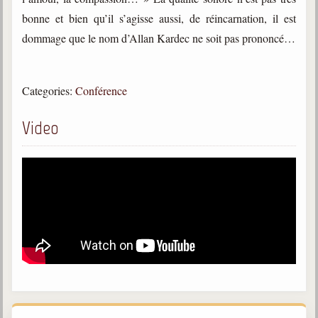
bonne et bien qu’il s’agisse aussi, de réincarnation, il est
Galerie
dommage que le nom d’Allan Kardec ne soit pas prononcé…
Photos et vidéoscope
Galerie photos
Categories:
Conférence
Vidéoscope
Video
Filmothèque
Les Illustrés
Vidéos courtes de Divaldo
Liens spirites
Centres spirites
France