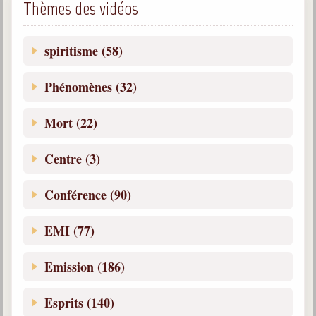
Thèmes des vidéos
Belgique, Lux. et Canada
Fédérations spirites
spiritisme (58)
Médias spirites
Phénomènes (32)
@
Mort (22)
Centre (3)
Conférence (90)
EMI (77)
Emission (186)
Esprits (140)