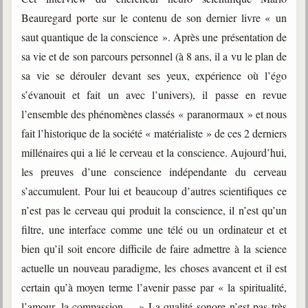
trimestrielles
Beauregard porte sur le contenu de son dernier livre « un
Sujets du mois
saut quantique de la conscience ». Après une présentation de
sa vie et de son parcours personnel (à 8 ans, il a vu le plan de
Citations
sa vie se dérouler devant ses yeux, expérience où l’égo
Maximes
s’évanouit et fait un avec l’univers), il passe en revue
l’ensemble des phénomènes classés « paranormaux » et nous
Enregistrements
séance d'aide spirituelle
fait l’historique de la société « matérialiste » de ces 2 derniers
millénaires qui a lié le cerveau et la conscience. Aujourd’hui,
Diaporamas
Powerpoints
les preuves d’une conscience indépendante du cerveau
s’accumulent. Pour lui et beaucoup d’autres scientifiques ce
Enseignement
Cours dispensés au Centre
n’est pas le cerveau qui produit la conscience, il n’est qu’un
filtre, une interface comme une télé ou un ordinateur et et
L'Agora
bien qu’il soit encore difficile de faire admettre à la science
Posez-nous des questions
actuelle un nouveau paradigme, les choses avancent et il est
Consultez les réponses
certain qu’à moyen terme l’avenir passe par « la spiritualité,
l’amour, la compassion… » La qualité sonore n’est pas très
Posez votre question