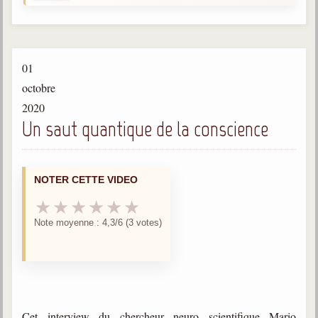
Gabriel Delanne
1857-1926
Chico Xavier
01
1910-2002
octobre
Divaldo Franco
2020
1927-2025
Un saut quantique de la conscience
Bibliothèque
NOTER CETTE VIDEO
Ouvrages
★
★
★
★
★
★
Bibliothèque spirite
Note moyenne : 4,3/6 (3 votes)
Documents
Bulletins "Le Spiritisme"
Journal trimestriel
Newsletters
Cet interview du chercheur neuro scientifique Mario