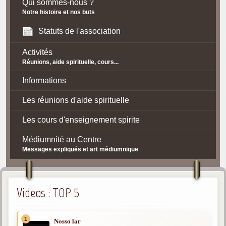
Qui sommes-nous ?
Notre histoire et nos buts
Statuts de l'association
Activités
Réunions, aide spirituelle, cours...
Informations
Les réunions d'aide spirituelle
Les cours d'enseignement spirite
Médiumnité au Centre
Messages expliqués et art médiumnique
Contact / Accès
Plan d'accès
Videos : TOP 5
Spiritisme
1
Nosso lar
La doctrine Spirite