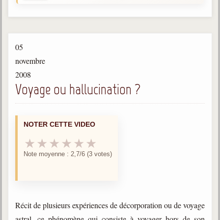
Gabriel Delanne
1857-1926
Chico Xavier
05
1910-2002
novembre
Divaldo Franco
2008
1927-2025
Voyage ou hallucination ?
Bibliothèque
NOTER CETTE VIDEO
Ouvrages
★
★
★
★
★
★
Bibliothèque spirite
Note moyenne : 2,7/6 (3 votes)
Documents
Bulletins "Le Spiritisme"
Journal trimestriel
Récit de plusieurs expériences de décorporation ou de voyage
Newsletters
astral, ce phénomène qui consiste à voyager hors de son