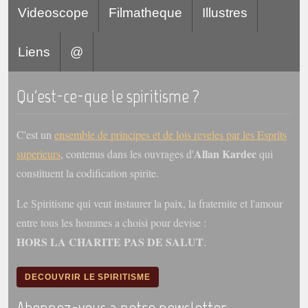
Videoscope
Filmatheque
Illustres
Liens
@
Qu'est-ce-que le spiritisme ?
C'est un
ensemble de principes et de lois reveles par les Esprits
Allan Kardec
superieurs
, contenus dans les ouvrages d'
qui
constituent la codification spirite.
Le Spiritisme qui veut instaurer la paix, la fraternite et l'amour
entre tous les hommes a choisi pour devise :
HORS LA CHARITE PAS DE SALUT
.
DECOUVRIR LE SPIRITISME