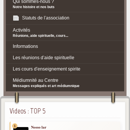
Qui sommes-nous ?
Notre histoire et nos buts
Statuts de l'association
Activités
Réunions, aide spirituelle, cours...
Informations
Les réunions d'aide spirituelle
Les cours d'enseignement spirite
Médiumnité au Centre
Messages expliqués et art médiumnique
Contact / Accès
Plan d'accès
Videos : TOP 5
Spiritisme
1
Nosso lar
La doctrine Spirite