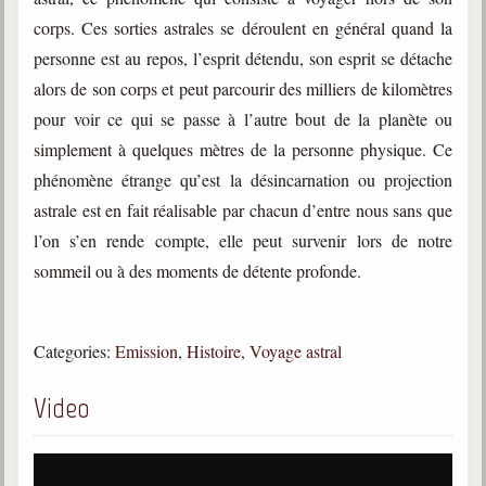
trimestrielles
corps. Ces sorties astrales se déroulent en général quand la
Sujets du mois
personne est au repos, l’esprit détendu, son esprit se détache
alors de son corps et peut parcourir des milliers de kilomètres
Citations
pour voir ce qui se passe à l’autre bout de la planète ou
Maximes
simplement à quelques mètres de la personne physique. Ce
phénomène étrange qu’est la désincarnation ou projection
Enregistrements
séance d'aide spirituelle
astrale est en fait réalisable par chacun d’entre nous sans que
l’on s’en rende compte, elle peut survenir lors de notre
Diaporamas
Powerpoints
sommeil ou à des moments de détente profonde.
Enseignement
Cours dispensés au Centre
Categories:
Emission
,
Histoire
,
Voyage astral
L'Agora
Posez-nous des questions
Video
Consultez les réponses
Posez votre question