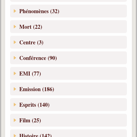
Belgique, Lux. et Canada
Phénomènes (32)
Fédérations spirites
Mort (22)
Médias spirites
@
Centre (3)
Conférence (90)
EMI (77)
Emission (186)
Esprits (140)
Film (25)
Histoire (142)