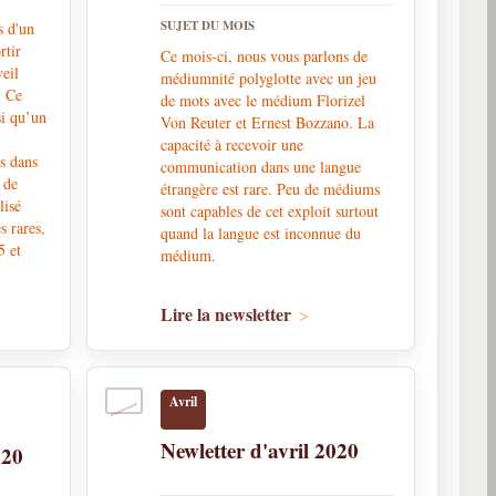
SUJET DU MOIS
s d'un
rtir
Ce mois-ci, nous vous parlons de
veil
médiumnité polyglotte avec un jeu
. Ce
de mots avec le médium Florizel
si qu’un
Von Reuter et Ernest Bozzano. La
capacité à recevoir une
is dans
communication dans une langue
 de
étrangère est rare. Peu de médiums
lisé
sont capables de cet exploit surtout
s rares,
quand la langue est inconnue du
5 et
médium.
Lire la newsletter
Avril
Newletter d'avril 2020
020