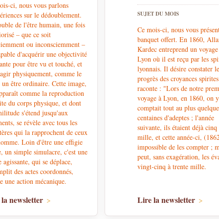
is-ci, nous vous parlons
SUJET DU MOIS
ériences sur le dédoublement.
uble de l'être humain, une fois
Ce mois-ci, nous vous présen
iorisé – que ce soit
banquet offert. En 1860, All
ciemment ou inconsciemment –
Kardec entreprend un voyage 
apable d'acquérir une objectivité
Lyon où il est reçu par les spi
sante pour être vu et touché, et
lyonnais. Il désire constater l
 agir physiquement, comme le
progrès des croyances spirites
t un être ordinaire. Cette image,
raconte : "Lors de notre prem
pparaît comme la reproduction
voyage à Lyon, en 1860, on 
ite du corps physique, et dont
comptait tout au plus quelque
militude s'étend jusqu'aux
centaines d'adeptes ; l'année
ents, se révèle avec tous les
suivante, ils étaient déjà cinq
tères qui la rapprochent de ceux
mille, et cette année-ci, (1862
homme. Loin d'être une effigie
impossible de les compter ; 
e, un simple simulacre, c'est une
peut, sans exagération, les év
e agissante, qui se déplace,
vingt-cinq à trente mille.
plit des actes coordonnés,
e une action mécanique.
 la newsletter
Lire la newsletter