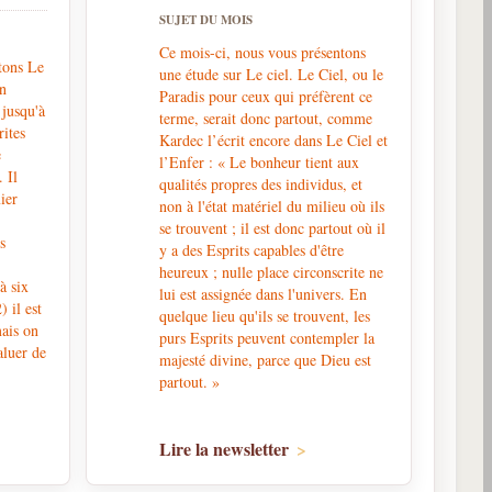
SUJET DU MOIS
Ce mois-ci, nous vous présentons
tons Le
une étude sur Le ciel. Le Ciel, ou le
an
Paradis pour ceux qui préfèrent ce
jusqu'à
terme, serait donc partout, comme
rites
Kardec l’écrit encore dans Le Ciel et
e
l’Enfer : « Le bonheur tient aux
. Il
qualités propres des individus, et
ier
non à l'état matériel du milieu où ils
y
se trouvent ; il est donc partout où il
s
y a des Esprits capables d'être
heureux ; nulle place circonscrite ne
 à six
lui est assignée dans l'univers. En
) il est
quelque lieu qu'ils se trouvent, les
mais on
purs Esprits peuvent contempler la
aluer de
majesté divine, parce que Dieu est
partout. »
Lire la newsletter