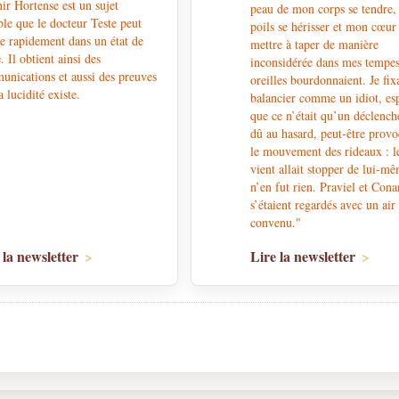
nir Hortense est un sujet
peau de mon corps se tendre,
ble que le docteur Teste peut
poils se hérisser et mon cœur
e rapidement dans un état de
mettre à taper de manière
e. Il obtient ainsi des
inconsidérée dans mes tempe
nications et aussi des preuves
oreilles bourdonnaient. Je fixa
a lucidité existe.
balancier comme un idiot, es
que ce n’était qu’un déclenc
dû au hasard, peut-être prov
le mouvement des rideaux : l
vient allait stopper de lui-mê
n’en fut rien. Praviel et Con
s’étaient regardés avec un air
convenu."
 la newsletter
Lire la newsletter