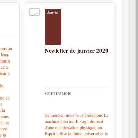
Janvier
tons un
Newletter de janvier 2020
 Jean-
thurin
cette
teur à
le,
SUJET DU MOIS
ise en
en
s la
Ce mois-ci, nous vous présentons La
gnons
machine à écrire. Il s'agit du récit
mal et
d'une manifestation physique, un
abord
Esprit utilise le fluide universel et le
e la