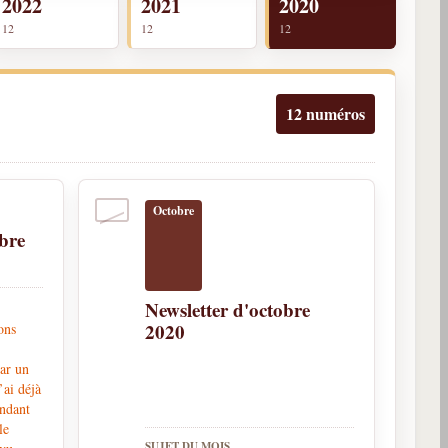
2022
2021
2020
12
12
12
12 numéros
Octobre
bre
Newsletter d'octobre
2020
ons
par un
’ai déjà
endant
le
SUJET DU MOIS