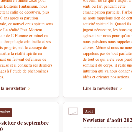
t attendre l’année 2020 pour
souvenir de ce que l’Esprit a
es Éditions Fantaisium, nous
senti ou fait pendant cette
ttent enfin de découvrir, plus
émancipation partielle. Parfo
0 ans après sa parution
ne nous rappelons rien de cet
nale, ce nouvel opus spirite sous
activité spirituelle. Quand ils
tre La réalité Post-Mortem.
jugent nécessaire, les bons esp
teur de L’Homme criminel ou
agissent sur nous pour qu’au 
anthropologie criminelle et ses
nous puissions nous rappeler 
ts progrès, eut le courage de
choses. Même si nous ne nou
naître la réalité spirite en
rappelons pas de tout parfait
ant un fervent défenseur de
de tout ce qui a été vécu pend
 cause et il consacra ses derniers
sommeil du corps, il reste un
ages à l’étude de phénomènes
intuition qui va nous donner 
es.
idées et orienter nos actions.
 la newsletter
Lire la newsletter
tembre
Août
Newletter d'août 20
sletter de septembre
20