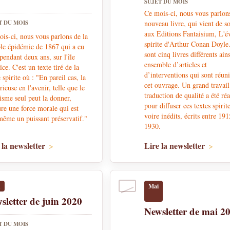
SUJET DU MOIS
Ce mois-ci, nous vous parlon
T DU MOIS
nouveau livre, qui vient de so
aux Editions Fantaisium, L'é
is-ci, nous vous parlons de la
spirite d'Arthur Conan Doyle
ble épidémie de 1867 qui a eu
sont cinq livres différents ain
 pendant deux ans, sur l'île
ensemble d’articles et
ce. C'est un texte tiré de la
d’interventions qui sont réun
 spirite où : "En pareil cas, la
cet ouvrage. Un grand travail
érieuse en l'avenir, telle que le
traduction de qualité a été réa
tisme seul peut la donner,
pour diffuser ces textes spirite
re une force morale qui est
voire inédits, écrits entre 191
même un puissant préservatif."
1930.
 la newsletter
Lire la newsletter
n
Mai
sletter de juin 2020
Newsletter de mai 2
T DU MOIS