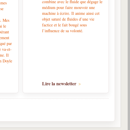
combine avec le fluide que dégage le
 mes
médium pour faire mouvoir une
 se
machine à écrire. Il anime ainsi cet
objet saturé de fluides d’une vie
s. Mes
factice et le fait bougé sous
i le
l’influence de sa volonté.
pérant
hement
oqué par
e va-et-
me. Il
an Doyle
Lire la newsletter