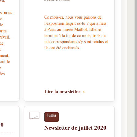
 vu,
is, nous
Ce mois-ci, nous vous parlons de
te
l'exposition Esprit es-tu ? qui a lieu
 le
à Paris au musée Maillol. Elle se
rits
termine à la fin de ce mois, trois de
réveil,
nos correspondants s'y sont rendus et
de
ils ont été enchantés.
s
ement,
ant le
e
des
Lire la newsletter
Juillet
20
Newsletter de juillet 2020