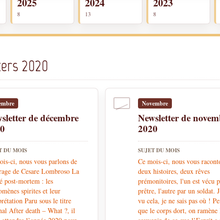
2025
2024
2023
8
13
8
ters 2020
embre
Novembre
sletter de décembre
Newsletter de novem
20
2020
T DU MOIS
SUJET DU MOIS
is-ci, nous vous parlons de
Ce mois-ci, nous vous racont
vrage de Cesare Lombroso La
deux histoires, deux rêves
té post-mortem : les
prémonitoires, l'un est vécu 
mènes spirites et leur
prêtre, l'autre par un soldat. J
prétation Paru sous le titre
vu cela, je ne sais pas où ! P
nal After death – What ?, il
que le corps dort, on ramène 