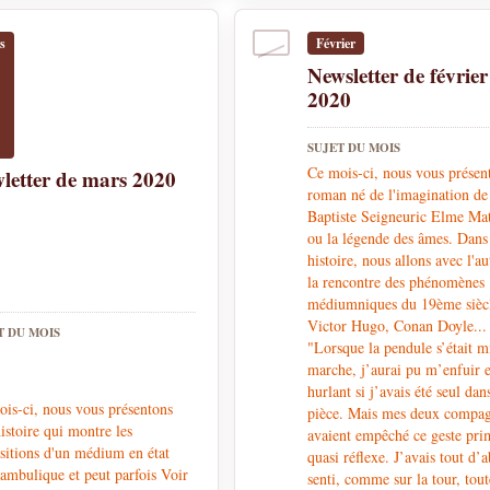
s
Février
Newsletter de février
2020
SUJET DU MOIS
Ce mois-ci, nous vous présen
letter de mars 2020
roman né de l'imagination de
Baptiste Seigneuric Elme Ma
ou la légende des âmes. Dans 
histoire, nous allons avec l'au
la rencontre des phénomènes
médiumniques du 19ème sièc
Victor Hugo, Conan Doyle...
T DU MOIS
"Lorsque la pendule s’était m
marche, j’aurai pu m’enfuir 
hurlant si j’avais été seul dan
is-ci, nous vous présentons
pièce. Mais mes deux compa
istoire qui montre les
avaient empêché ce geste pri
sitions d'un médium en état
quasi réflexe. J’avais tout d’
mbulique et peut parfois Voir
senti, comme sur la tour, tout