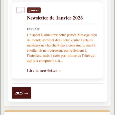
Belgique, Lux. et Canada
Janvier
Fédérations spirites
Newsletter de Janvier 2026
Médias spirites
EXTRAIT
@
Un appel à structurer notre pensée Message reçu
du monde spirituel dans notre centre Certains
messages ne cherchent pas à convaincre, mais à
éveiller.Ils ne s’adressent pas seulement à
l’intellect, mais à cette part intime de l’être qui
aspire à comprendre, à...
Lire la newsletter
2025 →