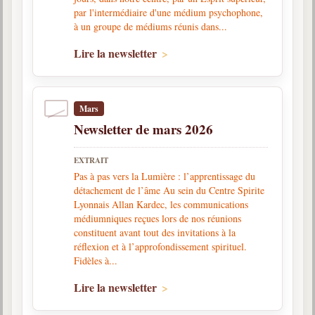
par l'intermédiaire d'une médium psychophone,
à un groupe de médiums réunis dans...
Galerie
Photos et vidéoscope
Lire la newsletter
Galerie photos
Vidéoscope
Mars
Newsletter de mars 2026
Filmothèque
EXTRAIT
Les Illustrés
Pas à pas vers la Lumière : l’apprentissage du
détachement de l’âme Au sein du Centre Spirite
Vidéos courtes de Divaldo
Lyonnais Allan Kardec, les communications
médiumniques reçues lors de nos réunions
Liens spirites
constituent avant tout des invitations à la
réflexion et à l’approfondissement spirituel.
Fidèles à...
Centres spirites
Lire la newsletter
France