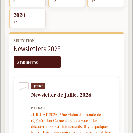
8
12
12
trimestrielles
2020
Sujets du mois
12
Citations
Maximes
SÉLECTION
Newsletters 2026
Enregistrements
séance d'aide spirituelle
3 numéros
Diaporamas
Powerpoints
Enseignement
Juillet
Cours dispensés au Centre
Newsletter de juillet 2026
L'Agora
EXTRAIT
Posez-nous des questions
JUILLET 2026 Une vision du monde de
régénération Ce message que vous allez
Consultez les réponses
découvrir nous a été transmis, il y a quelques
jours, dans notre centre, par un Esprit supérieur,
Posez votre question