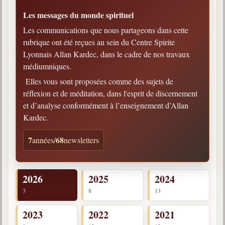
Gabriel Delanne
Les messages du monde spirituel
1857-1926
Les communications que nous partageons dans cette
rubrique ont été reçues au sein du Centre Spirite
Chico Xavier
1910-2002
Lyonnais Allan Kardec, dans le cadre de nos travaux
médiumniques.
Divaldo Franco
1927-2025
Elles vous sont proposées comme des sujets de
réflexion et de méditation, dans l'esprit de discernement
Bibliothèque
et d’analyse conformément à l’enseignement d’Allan
Kardec.
Ouvrages
7
68
années
/
newsletters
Bibliothèque spirite
Documents
2026
2025
2024
Bulletins "Le Spiritisme"
3
8
13
Journal trimestriel
2023
2022
2021
Newsletters