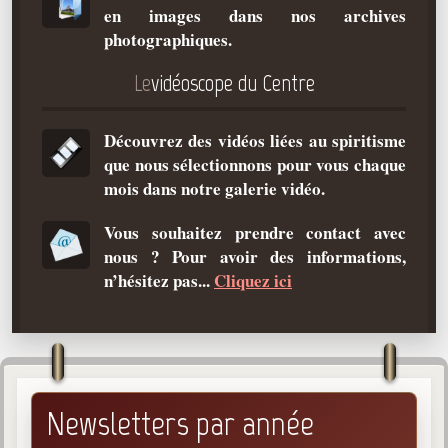
en images dans nos archives
Qu'est-ce que c'est ?
photographiques.
Les bases du spiritisme
Le
vidéoscope du Centre
Historique
Philosophie
Découvrez des vidéos liées au spiritisme
La doctrine d'Allan Kardec
que nous sélectionnons pour vous chaque
But des manifestations spirites
mois dans notre galerie vidéo.
Esprits
Vous souhaitez prendre contact avec
nous ? Pour avoir des informations,
Médiums
n’hésitez pas...
Cliquez ici
Les hommes
Les fondateurs
Allan Kardec
1804-1869
Newsletters par année
Léon Denis
1846-1927