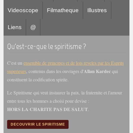
Videoscope
Filmatheque
Illustres
Liens
@
Qu'est-ce-que le spiritisme ?
C'est un
ensemble de principes et de lois reveles par les Esprits
Allan Kardec
superieurs
, contenus dans les ouvrages d'
qui
constituent la codification spirite.
Le Spiritisme qui veut instaurer la paix, la fraternite et l'amour
entre tous les hommes a choisi pour devise :
HORS LA CHARITE PAS DE SALUT
.
DECOUVRIR LE SPIRITISME