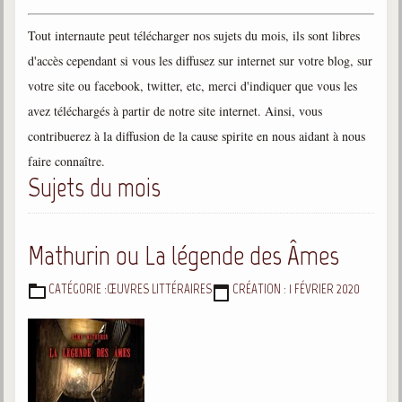
Gabriel Delanne
Tout internaute peut télécharger nos sujets du mois, ils sont libres
1857-1926
d'accès cependant si vous les diffusez sur internet sur votre blog, sur
Chico Xavier
votre site ou facebook, twitter, etc, merci d'indiquer que vous les
1910-2002
avez téléchargés à partir de notre site internet. Ainsi, vous
Divaldo Franco
contribuerez à la diffusion de la cause spirite en nous aidant à nous
1927-2025
faire connaître.
Bibliothèque
Sujets du mois
Ouvrages
Mathurin ou La légende des Âmes
Bibliothèque spirite
CATÉGORIE :
ŒUVRES LITTÉRAIRES
CRÉATION : 1 FÉVRIER 2020
DÉTAILS
Documents
Bulletins "Le Spiritisme"
Journal trimestriel
Newsletters