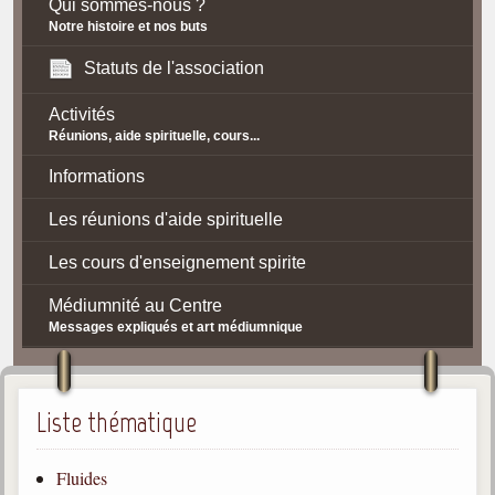
Qui sommes-nous ?
Notre histoire et nos buts
Statuts de l'association
Activités
Réunions, aide spirituelle, cours...
Informations
Les réunions d'aide spirituelle
Les cours d'enseignement spirite
Médiumnité au Centre
Messages expliqués et art médiumnique
Contact / Accès
Plan d'accès
Liste thématique
Spiritisme
Fluides
La doctrine Spirite