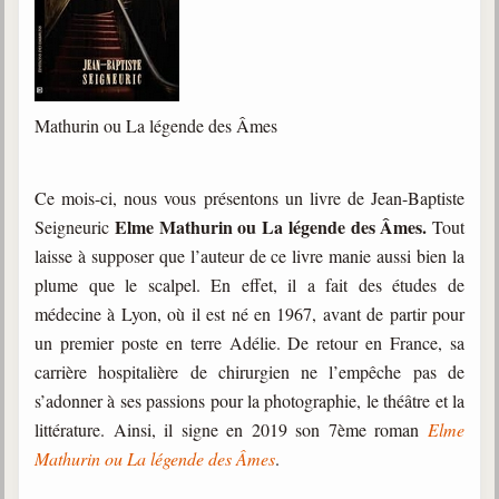
trimestrielles
Sujets du mois
Citations
Mathurin ou La légende des Âmes
Maximes
Enregistrements
Ce mois-ci, nous vous présentons un livre de Jean-Baptiste
séance d'aide spirituelle
Elme Mathurin ou La légende des Âmes.
Seigneuric
Tout
Diaporamas
laisse à supposer que l’auteur de ce livre manie aussi bien la
Powerpoints
plume que le scalpel. En effet, il a fait des études de
médecine à Lyon, où il est né en 1967, avant de partir pour
Enseignement
Cours dispensés au Centre
un premier poste en terre Adélie. De retour en France, sa
carrière hospitalière de chirurgien ne l’empêche pas de
L'Agora
s’adonner à ses passions pour la photographie, le théâtre et la
Posez-nous des questions
littérature. Ainsi, il signe en 2019 son 7ème roman
Elme
Consultez les réponses
Mathurin ou La légende des Âmes
.
Posez votre question