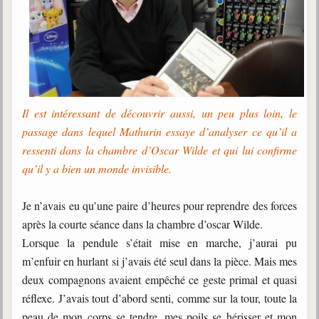
Il est intéressant de découvrir aussi, un peu plus loin, le
passage dans lequel Mathurin essaye d’analyser ce qu’il a
ressenti dans la chambre d’Oscar Wilde et qui lui confirme
qu’il y a bien un monde invisible.
Je n’avais eu qu’une paire d’heures pour reprendre des forces
après la courte séance dans la chambre d’oscar Wilde.
Lorsque la pendule s’était mise en marche, j’aurai pu
m’enfuir en hurlant si j’avais été seul dans la pièce. Mais mes
deux compagnons avaient empêché ce geste primal et quasi
réflexe. J’avais tout d’abord senti, comme sur la tour, toute la
peau de mon corps se tendre, mes poils se hérisser et mon