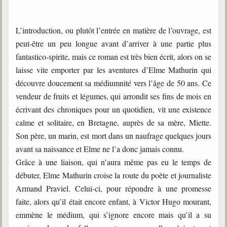
Galerie
L’introduction, ou plutôt l’entrée en matière de l’ouvrage, est
Photos et vidéoscope
peut-être un peu longue avant d’arriver à une partie plus
Galerie photos
fantastico-spirite, mais ce roman est très bien écrit, alors on se
laisse vite emporter par les aventures d’Elme Mathurin qui
Vidéoscope
découvre doucement sa médiumnité vers l’âge de 50 ans. Ce
vendeur de fruits et légumes, qui arrondit ses fins de mois en
Filmothèque
écrivant des chroniques pour un quotidien, vit une existence
Les Illustrés
calme et solitaire, en Bretagne, auprès de sa mère, Miette.
Son père, un marin, est mort dans un naufrage quelques jours
Vidéos courtes de Divaldo
avant sa naissance et Elme ne l’a donc jamais connu.
Liens spirites
Grâce à une liaison, qui n’aura même pas eu le temps de
débuter, Elme Mathurin croise la route du poète et journaliste
Armand Praviel. Celui-ci, pour répondre à une promesse
Centres spirites
faite, alors qu’il était encore enfant, à Victor Hugo mourant,
France
emmène le médium, qui s’ignore encore mais qu’il a su