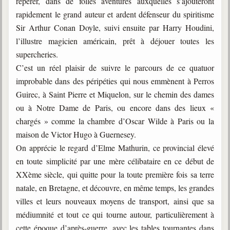
repérer, dans de folles aventures auxquelles s’ajouteront
Belgique, Lux. et Canada
rapidement le grand auteur et ardent défenseur du spiritisme
Fédérations spirites
Sir Arthur Conan Doyle, suivi ensuite par Harry Houdini,
l’illustre magicien américain, prêt à déjouer toutes les
Médias spirites
supercheries.
@
C’est un réel plaisir de suivre le parcours de ce quatuor
improbable dans des péripéties qui nous emmènent à Perros
Guirec, à Saint Pierre et Miquelon, sur le chemin des dames
ou à Notre Dame de Paris, ou encore dans des lieux «
chargés » comme la chambre d’Oscar Wilde à Paris ou la
maison de Victor Hugo à Guernesey.
On apprécie le regard d’Elme Mathurin, ce provincial élevé
en toute simplicité par une mère célibataire en ce début de
XXème siècle, qui quitte pour la toute première fois sa terre
natale, en Bretagne, et découvre, en même temps, les grandes
villes et leurs nouveaux moyens de transport, ainsi que sa
médiumnité et tout ce qui tourne autour, particulièrement à
cette époque d’après-guerre, avec les tables tournantes dans