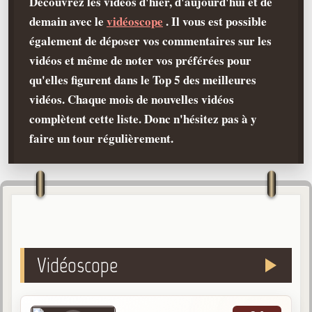
Découvrez les vidéos d'hier, d'aujourd'hui et de
La doctrine Spirite
demain avec le
vidéoscope
. Il vous est possible
Qu'est-ce que c'est ?
également de déposer vos commentaires sur les
Les bases du spiritisme
vidéos et même de noter vos préférées pour
Historique
qu'elles figurent dans le Top 5 des meilleures
vidéos. Chaque mois de nouvelles vidéos
Philosophie
La doctrine d'Allan Kardec
complètent cette liste. Donc n'hésitez pas à y
faire un tour régulièrement.
But des manifestations spirites
Esprits
Médiums
Les hommes
Les fondateurs
Vidéoscope
Allan Kardec
1804-1869
Léon Denis