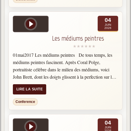
04
JUIN
2026
Les médiums peintres
01mai2017 Les médiums peintres De tous temps, les
médiums peintres fascinent. Après Coral Polge,
portraitiste célèbre dans le milieu des médiums, voici
John Brett, dont les doigts glissent à la perfection sur le
papier pour dessiner des proches décédés. Categories:
LIRE LA SUITE
Phénomènes,…
Conference
04
JUIN
2026