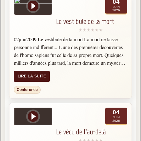
04
1846-1927
JUIN
2026
Gabriel Delanne
Le vestibule de la mort
1857-1926
Chico Xavier
1910-2002
02juin2009 Le vestibule de la mort La mort ne laisse
personne indifférent... L'une des premières découvertes
Divaldo Franco
de l'homo sapiens fut celle de sa propre mort. Quelques
1927-2025
milliers d'années plus tard, la mort demeure un mystère
Bibliothèque
qui continue d'angoisser l'homme. L'espoir d'une vie…
LIRE LA SUITE
Ouvrages
Conference
Bibliothèque spirite
04
Documents
JUIN
2026
Bulletins "Le Spiritisme"
Le vécu de l’au-delà
Journal trimestriel