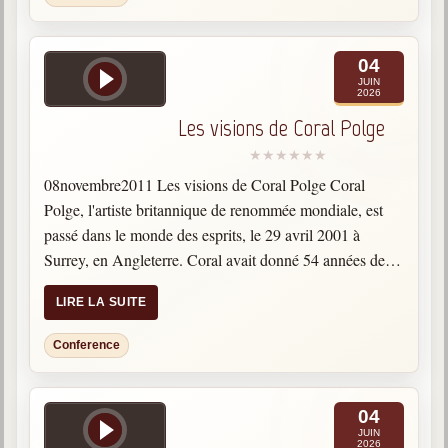
Belgique, Lux. et Canada
Fédérations spirites
04
JUIN
2026
Médias spirites
Les visions de Coral Polge
@
08novembre2011 Les visions de Coral Polge Coral
Polge, l'artiste britannique de renommée mondiale, est
passé dans le monde des esprits, le 29 avril 2001 à
Surrey, en Angleterre. Coral avait donné 54 années de
loyaux services au monde des esprits et à…
LIRE LA SUITE
Conference
04
JUIN
2026