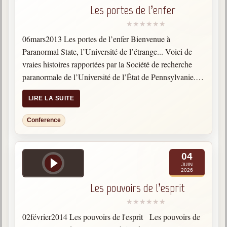
Les portes de l’enfer
06mars2013 Les portes de l’enfer Bienvenue à
Paranormal State, l’Université de l’étrange... Voici de
vraies histoires rapportées par la Société de recherche
paranormale de l’Université de l’État de Pennsylvanie.
L’équipe se rend dans le nord de la Pennsylvanie pour
LIRE LA SUITE
aider un homme…
Conference
04
JUIN
2026
Les pouvoirs de l’esprit
02février2014 Les pouvoirs de l'esprit Les pouvoirs de