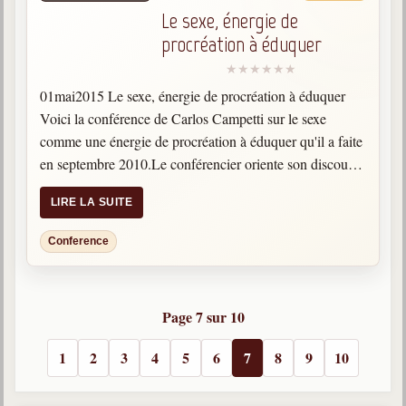
Le sexe, énergie de
procréation à éduquer
01mai2015 Le sexe, énergie de procréation à éduquer
Voici la conférence de Carlos Campetti sur le sexe
comme une énergie de procréation à éduquer qu'il a faite
en septembre 2010.Le conférencier oriente son discours
sur divers thèmes à savoir : l’énergie…
LIRE LA SUITE
Conference
Page 7 sur 10
1
2
3
4
5
6
7
8
9
10