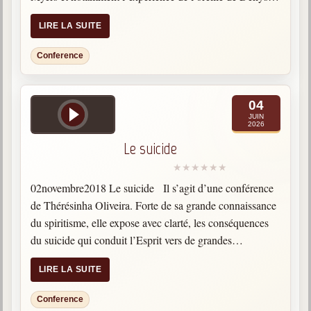
Alors que Myers est mort, 12 médiums, dans des lieux…
LIRE LA SUITE
Conference
04
JUIN
2026
Le suicide
02novembre2018 Le suicide Il s’agit d’une conférence
de Thérésinha Oliveira. Forte de sa grande connaissance
du spiritisme, elle expose avec clarté, les conséquences
du suicide qui conduit l’Esprit vers de grandes
souffrances. Elle donne également des prières pour
LIRE LA SUITE
traverser les épreuves…
Conference