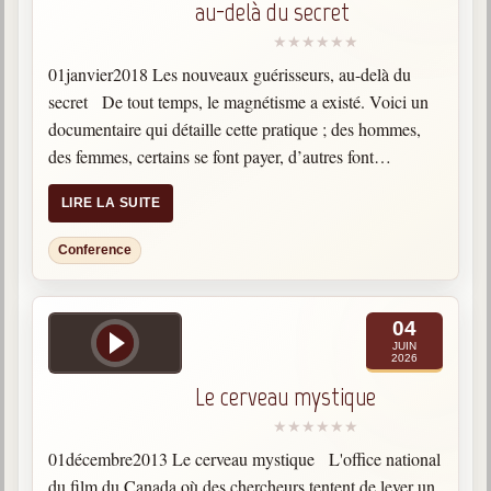
au-delà du secret
01janvier2018 Les nouveaux guérisseurs, au-delà du
secret De tout temps, le magnétisme a existé. Voici un
documentaire qui détaille cette pratique ; des hommes,
des femmes, certains se font payer, d’autres font
simplement des passes plus ou moins longues, touchent
LIRE LA SUITE
ou…
Conference
04
JUIN
2026
Le cerveau mystique
01décembre2013 Le cerveau mystique L'office national
du film du Canada où des chercheurs tentent de lever un