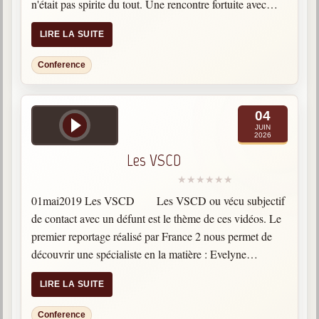
n'était pas spirite du tout. Une rencontre fortuite avec
Posez votre question
Chico Xavier va bouleverser son existence. Un
LIRE LA SUITE
premier…
Galerie
Photos et vidéoscope
Conference
Galerie photos
04
Vidéoscope
JUIN
2026
Filmothèque
Les VSCD
Les Illustrés
01mai2019 Les VSCD Les VSCD ou vécu subjectif
Vidéos courtes de Divaldo
de contact avec un défunt est le thème de ces vidéos. Le
premier reportage réalisé par France 2 nous permet de
Liens spirites
découvrir une spécialiste en la matière : Evelyne
Elsaesser. Pour…
Centres spirites
LIRE LA SUITE
France
Conference