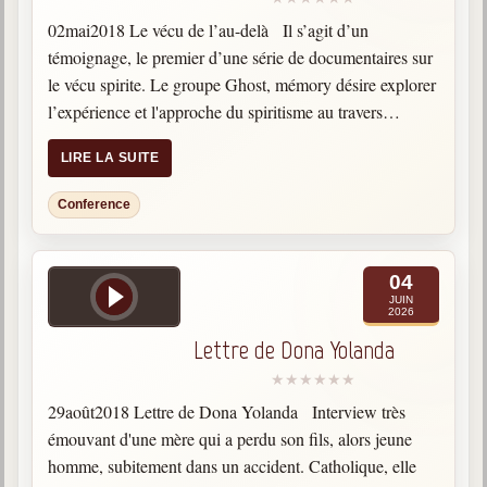
Newsletters
02mai2018 Le vécu de l’au-delà Il s’agit d’un
trimestrielles
témoignage, le premier d’une série de documentaires sur
Sujets du mois
le vécu spirite. Le groupe Ghost, mémory désire explorer
l’expérience et l'approche du spiritisme au travers
Citations
d’interviews où des personnes racontent leurs histoires.
Maximes
LIRE LA SUITE
Categories: spiritisme,…
Enregistrements
Conference
séance d'aide spirituelle
Diaporamas
04
Powerpoints
JUIN
2026
Enseignement
Lettre de Dona Yolanda
Cours dispensés au Centre
L'Agora
29août2018 Lettre de Dona Yolanda Interview très
Posez-nous des questions
émouvant d'une mère qui a perdu son fils, alors jeune
Consultez les réponses
homme, subitement dans un accident. Catholique, elle