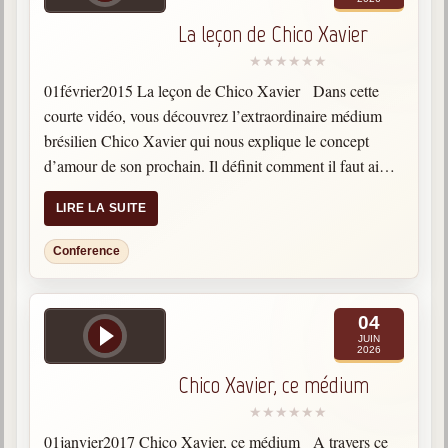
La leçon de Chico Xavier
01février2015 La leçon de Chico Xavier Dans cette
courte vidéo, vous découvrez l’extraordinaire médium
brésilien Chico Xavier qui nous explique le concept
d’amour de son prochain. Il définit comment il faut aimer
en s’oubliant ce qui change alors notre façon
LIRE LA SUITE
d’appréhender…
Conference
04
JUIN
2026
Chico Xavier, ce médium
01janvier2017 Chico Xavier, ce médium A travers ce