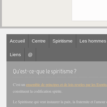
Accueil
Centre
Spiritisme
Les hommes
Liens
@
Qu'est-ce-que le spiritisme ?
C'est un
ensemble de principes et de lois reveles par les Esprit
constituent la codification spirite.
Le Spiritisme qui veut instaurer la paix, la fraternite et l'amou