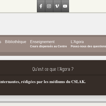
s
Bibliothèque
Enseignement
L'Agora
Cours dispensés au Centre
Posez-nous des question
Qu'est ce que l'Agora ?
s internautes, rédigées par les médiums du CSLAK.