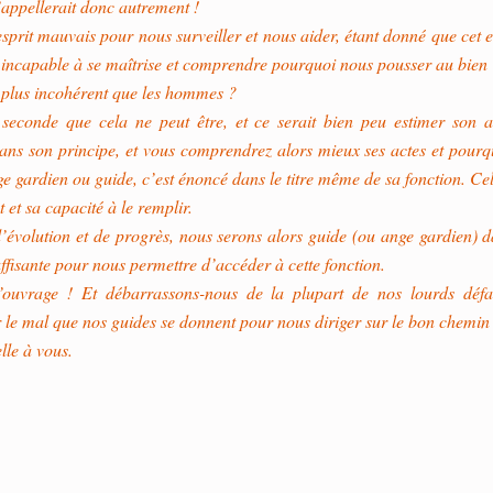
s’appellerait donc autrement !
esprit mauvais pour nous surveiller et nous aider, étant donné que cet e
incapable à se maîtrise et comprendre pourquoi nous pousser au bien ? Q
 plus incohérent que les hommes ?
seconde que cela ne peut être, et ce serait bien peu estimer son a
s son principe, et vous comprendrez alors mieux ses actes et pourquoi 
e gardien ou guide, c’est énoncé dans le titre même de sa fonction. Cela
 et sa capacité à le remplir.
’évolution et de progrès, nous serons alors guide (ou ange gardien) da
suffisante pour nous permettre d’accéder à cette fonction.
ouvrage ! Et débarrassons-nous de la plupart de nos lourds défa
 le mal que nos guides se donnent pour nous diriger sur le bon chemin 
lle à vous.