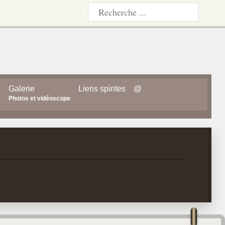
Galerie
Liens spirites
@
s
Photos et vidéoscope