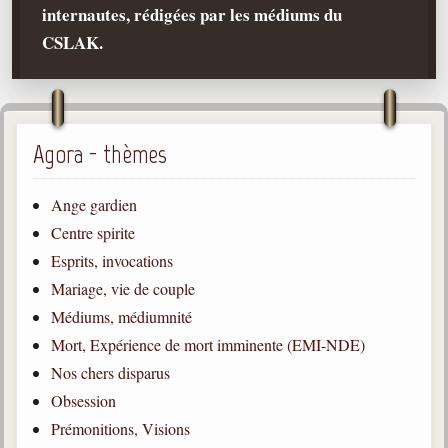
internautes, rédigées par les médiums du
Qu'est-ce que c'est ?
CSLAK.
Les bases du spiritisme
Historique
Philosophie
La doctrine d'Allan Kardec
Agora - thèmes
But des manifestations spirites
Ange gardien
Esprits
Centre spirite
Esprits, invocations
Médiums
Mariage, vie de couple
Les hommes
Médiums, médiumnité
Les fondateurs
Mort, Expérience de mort imminente (EMI-NDE)
Allan Kardec
Nos chers disparus
1804-1869
Obsession
Léon Denis
Prémonitions, Visions
1846-1927