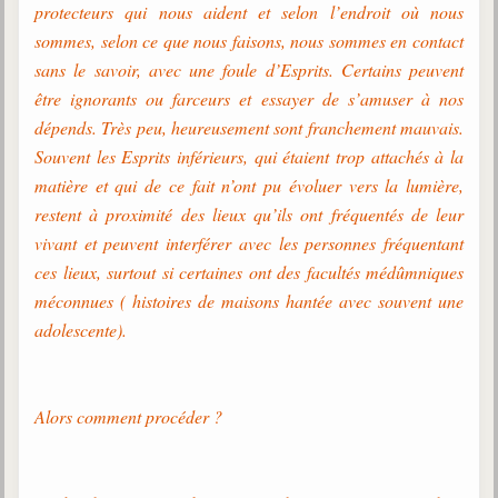
protecteurs qui nous aident et selon l’endroit où nous
sommes, selon ce que nous faisons, nous sommes en contact
Galerie
sans le savoir, avec une foule d’Esprits. Certains peuvent
Photos et vidéoscope
être ignorants ou farceurs et essayer de s’amuser à nos
Galerie photos
dépends. Très peu, heureusement sont franchement mauvais.
Souvent les Esprits inférieurs, qui étaient trop attachés à la
Vidéoscope
matière et qui de ce fait n’ont pu évoluer vers la lumière,
Filmothèque
restent à proximité des lieux qu’ils ont fréquentés de leur
vivant et peuvent interférer avec les personnes fréquentant
Les Illustrés
ces lieux, surtout si certaines ont des facultés médûmniques
méconnues ( histoires de maisons hantée avec souvent une
Vidéos courtes de Divaldo
adolescente).
Liens spirites
Alors comment procéder ?
Centres spirites
France