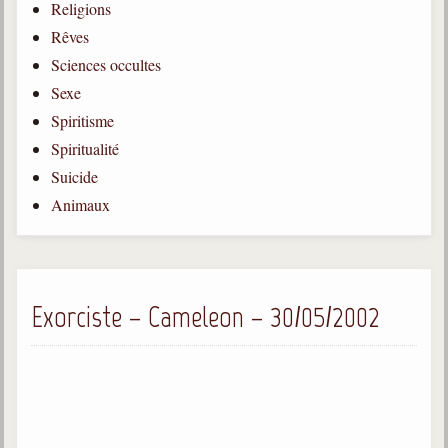
Religions
Gabriel Delanne
Rêves
1857-1926
Sciences occultes
Chico Xavier
Sexe
1910-2002
Spiritisme
Divaldo Franco
Spiritualité
1927-2025
Suicide
Bibliothèque
Animaux
Ouvrages
Bibliothèque spirite
Exorciste – Cameleon – 30/05/2002
Documents
Bulletins "Le Spiritisme"
Journal trimestriel
Newsletters