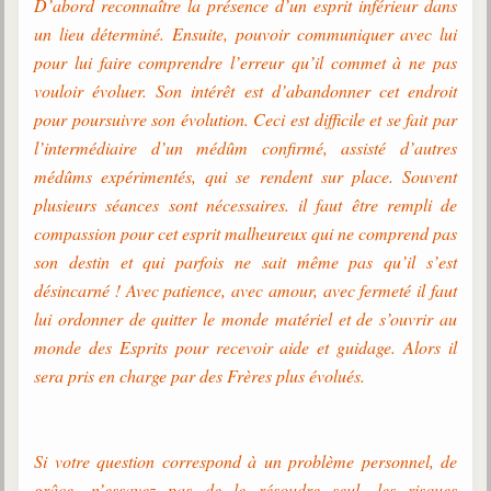
D’abord reconnaître la présence d’un esprit inférieur dans
Belgique, Lux. et Canada
un lieu déterminé. Ensuite, pouvoir communiquer avec lui
Fédérations spirites
pour lui faire comprendre l’erreur qu’il commet à ne pas
vouloir évoluer. Son intérêt est d’abandonner cet endroit
Médias spirites
pour poursuivre son évolution. Ceci est difficile et se fait par
@
l’intermédiaire d’un médûm confirmé, assisté d’autres
médûms expérimentés, qui se rendent sur place. Souvent
plusieurs séances sont nécessaires. il faut être rempli de
compassion pour cet esprit malheureux qui ne comprend pas
son destin et qui parfois ne sait même pas qu’il s’est
désincarné ! Avec patience, avec amour, avec fermeté il faut
lui ordonner de quitter le monde matériel et de s’ouvrir au
monde des Esprits pour recevoir aide et guidage. Alors il
sera pris en charge par des Frères plus évolués.
Si votre question correspond à un problème personnel, de
grâce, n’essayez pas de le résoudre seul, les risques