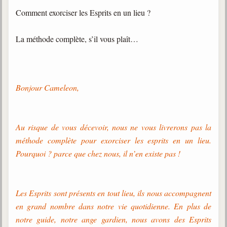
trimestrielles
Comment exorciser les Esprits en un lieu ?
Sujets du mois
Citations
Maximes
Enregistrements
Bonjour Cameleon,
séance d'aide spirituelle
Diaporamas
Powerpoints
Au risque de vous décevoir, nous ne vous livrerons pas la
méthode complète pour exorciser les esprits en un lieu.
Enseignement
Pourquoi ? parce que chez nous, il n’en existe pas !
Cours dispensés au Centre
L'Agora
Posez-nous des questions
Les Esprits sont présents en tout lieu, ils nous accompagnent
en grand nombre dans notre vie quotidienne. En plus de
Consultez les réponses
notre guide, notre ange gardien, nous avons des Esprits
Posez votre question