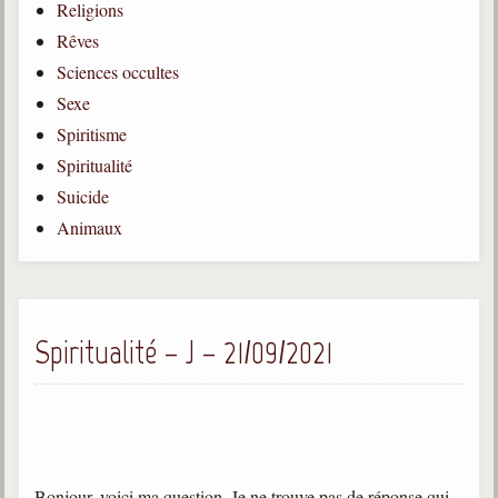
Religions
Gabriel Delanne
Rêves
1857-1926
Sciences occultes
Chico Xavier
Sexe
1910-2002
Spiritisme
Divaldo Franco
Spiritualité
1927-2025
Suicide
Bibliothèque
Animaux
Ouvrages
Bibliothèque spirite
Spiritualité – J – 21/09/2021
Documents
Bulletins "Le Spiritisme"
Journal trimestriel
Newsletters
Bonjour, voici ma question. Je ne trouve pas de réponse qui,