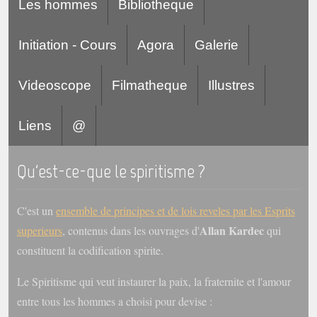
Les hommes
Bibliotheque
Initiation - Cours
Agora
Galerie
Videoscope
Filmatheque
Illustres
Liens
@
Qu'est-ce-que le spiritisme ?
C'est un
ensemble de principes et de lois reveles par les Esprits
Allan Kardec
superieurs
, contenus dans les ouvrages d'
qui
constituent la codification spirite.
Le Spiritisme qui veut instaurer la paix, la fraternite et l'amour
entre tous les hommes a choisi pour devise :