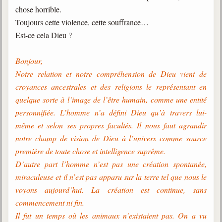
chose horrible.
Galerie
Toujours cette violence, cette souffrance…
Photos et vidéoscope
Est-ce cela Dieu ?
Galerie photos
Bonjour,
Notre relation et notre compréhension de Dieu vient de
Vidéoscope
croyances ancestrales et des religions le représentant en
Filmothèque
quelque sorte à l’image de l’être humain, comme une entité
personnifiée. L’homme n’a défini Dieu qu’à travers lui-
Les Illustrés
même et selon ses propres facultés. Il nous faut agrandir
Vidéos courtes de Divaldo
notre champ de vision de Dieu à l’univers comme source
première de toute chose et intelligence suprême.
Liens spirites
D’autre part l’homme n’est pas une création spontanée,
miraculeuse et il n’est pas apparu sur la terre tel que nous le
Centres spirites
voyons aujourd’hui. La création est continue, sans
commencement ni fin.
France
Il fut un temps où les animaux n’existaient pas. On a vu