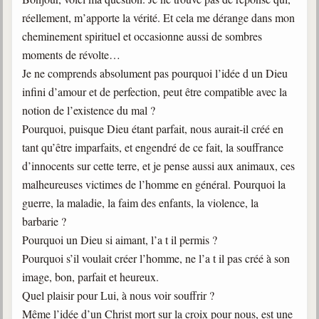
trimestrielles
réellement, m’apporte la vérité. Et cela me dérange dans mon
Sujets du mois
cheminement spirituel et occasionne aussi de sombres
moments de révolte…
Citations
Je ne comprends absolument pas pourquoi l’idée d un Dieu
infini d’amour et de perfection, peut être compatible avec la
Maximes
notion de l’existence du mal ?
Enregistrements
Pourquoi, puisque Dieu étant parfait, nous aurait-il créé en
séance d'aide spirituelle
tant qu’être imparfaits, et engendré de ce fait, la souffrance
Diaporamas
d’innocents sur cette terre, et je pense aussi aux animaux, ces
Powerpoints
malheureuses victimes de l’homme en général. Pourquoi la
Enseignement
guerre, la maladie, la faim des enfants, la violence, la
Cours dispensés au Centre
barbarie ?
Pourquoi un Dieu si aimant, l’a t il permis ?
L'Agora
Pourquoi s’il voulait créer l’homme, ne l’a t il pas créé à son
Posez-nous des questions
image, bon, parfait et heureux.
Consultez les réponses
Quel plaisir pour Lui, à nous voir souffrir ?
Même l’idée d’un Christ mort sur la croix pour nous, est une
Posez votre question