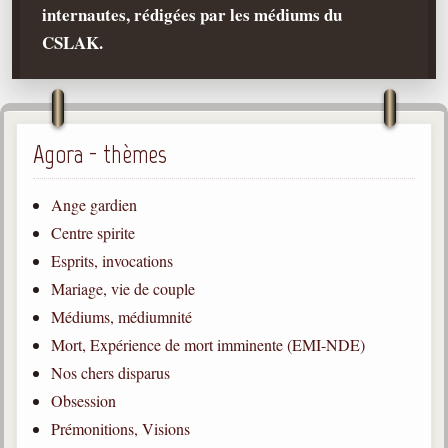
internautes, rédigées par les médiums du
Qu'est-ce que c'est ?
CSLAK.
Les bases du spiritisme
Historique
Philosophie
La doctrine d'Allan Kardec
Agora - thèmes
But des manifestations spirites
Ange gardien
Esprits
Centre spirite
Esprits, invocations
Médiums
Mariage, vie de couple
Les hommes
Médiums, médiumnité
Les fondateurs
Mort, Expérience de mort imminente (EMI-NDE)
Allan Kardec
Nos chers disparus
1804-1869
Obsession
Léon Denis
Prémonitions, Visions
1846-1927