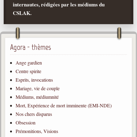
internautes, rédigées par les médiums du
Qu'est-ce que c'est ?
CSLAK.
Les bases du spiritisme
Historique
Philosophie
La doctrine d'Allan Kardec
Agora - thèmes
But des manifestations spirites
Ange gardien
Esprits
Centre spirite
Esprits, invocations
Médiums
Mariage, vie de couple
Les hommes
Médiums, médiumnité
Les fondateurs
Mort, Expérience de mort imminente (EMI-NDE)
Allan Kardec
Nos chers disparus
1804-1869
Obsession
Léon Denis
Prémonitions, Visions
1846-1927