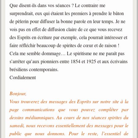
Que disent-ils dans vos séances ? Le contraire me
Galerie
surprendrait, eux qui étaient les premiers à prendre le bâton
Photos et vidéoscope
de pèlerin pour diffuser la bonne parole en leur temps. Je ne
vois pas en effet de diffusion claire de ce que vous recevez
Galerie photos
des Esprits en écriture par exemple, cela pourrait intéresser et
faire réfléchir beaucoup de spirites de cœur et de raison !
Vidéoscope
Cela me semble dommage… Le spiritisme ne me paraît pas
Filmothèque
s’arrêter qu’aux pionniers entre 1854 et 1925 et aux écrivains
brésiliens contemporains.
Les Illustrés
Cordialement
Vidéos courtes de Divaldo
Bonjour,
Liens spirites
Vous trouverez des messages des Esprits sur notre site à la
page communications que vous pouvez compléter par
Centres spirites
dessins médiumniques. Au cours de nos séances spirites du
samedi, nous recevons essentiellement des messages pour le
France
public que nous donnons. Pour le reste, l’essentiel de