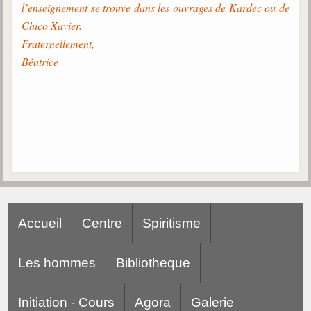
Belgique, Lux. et Canada
l’enseignement se trouve dans les ouvrages de Kardec ou de
Chico Xavier.
Fédérations spirites
Fraternellement,
Médias spirites
Béatrice
@
Accueil
Centre
Spiritisme
Les hommes
Bibliotheque
Initiation - Cours
Agora
Galerie