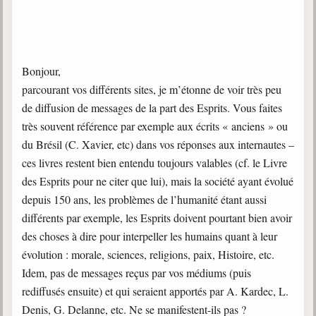
trimestrielles
Sujets du mois
Citations
Bonjour,
parcourant vos différents sites, je m’étonne de voir très peu
Maximes
de diffusion de messages de la part des Esprits. Vous faites
Enregistrements
très souvent référence par exemple aux écrits « anciens » ou
séance d'aide spirituelle
du Brésil (C. Xavier, etc) dans vos réponses aux internautes –
Diaporamas
ces livres restent bien entendu toujours valables (cf. le Livre
Powerpoints
des Esprits pour ne citer que lui), mais la société ayant évolué
depuis 150 ans, les problèmes de l’humanité étant aussi
Enseignement
Cours dispensés au Centre
différents par exemple, les Esprits doivent pourtant bien avoir
des choses à dire pour interpeller les humains quant à leur
L'Agora
évolution : morale, sciences, religions, paix, Histoire, etc.
Posez-nous des questions
Idem, pas de messages reçus par vos médiums (puis
Consultez les réponses
rediffusés ensuite) et qui seraient apportés par A. Kardec, L.
Denis, G. Delanne, etc. Ne se manifestent-ils pas ?
Posez votre question