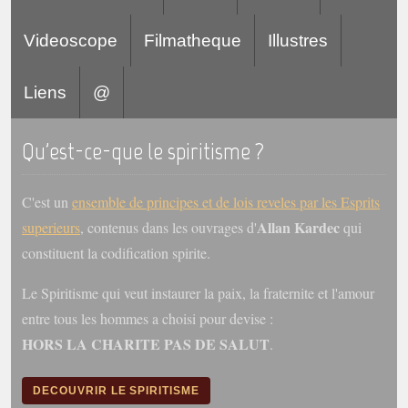
Videoscope
Filmatheque
Illustres
Liens
@
Qu'est-ce-que le spiritisme ?
C'est un
ensemble de principes et de lois reveles par les Esprits
Allan Kardec
superieurs
, contenus dans les ouvrages d'
qui
constituent la codification spirite.
Le Spiritisme qui veut instaurer la paix, la fraternite et l'amour
entre tous les hommes a choisi pour devise :
HORS LA CHARITE PAS DE SALUT
.
DECOUVRIR LE SPIRITISME