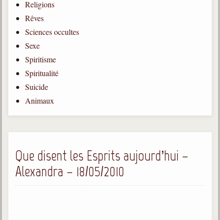
Religions
Gabriel Delanne
Rêves
1857-1926
Sciences occultes
Chico Xavier
Sexe
1910-2002
Spiritisme
Divaldo Franco
Spiritualité
1927-2025
Suicide
Bibliothèque
Animaux
Ouvrages
Bibliothèque spirite
Que disent les Esprits aujourd’hui –
Alexandra – 18/05/2010
Documents
Bulletins "Le Spiritisme"
Journal trimestriel
Newsletters