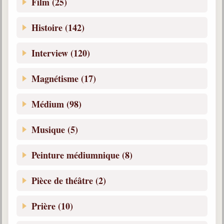
Film (25)
Belgique, Lux. et Canada
Fédérations spirites
Histoire (142)
Médias spirites
Interview (120)
@
Magnétisme (17)
Médium (98)
Musique (5)
Peinture médiumnique (8)
Pièce de théâtre (2)
Prière (10)