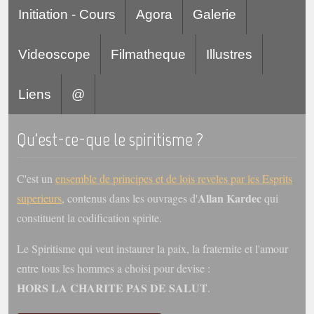
Initiation - Cours
Agora
Galerie
Videoscope
Filmatheque
Illustres
Liens
@
Qu'est-ce-que le spiritisme ?
C'est un
ensemble de principes et de lois reveles par les Esprits
Allan Kardec
superieurs
, contenus dans les ouvrages d'
qui
constituent la codification spirite.
Le Spiritisme qui veut instaurer la paix, la fraternite et l'amour
entre tous les hommes a choisi pour devise :
HORS LA CHARITE PAS DE SALUT
.