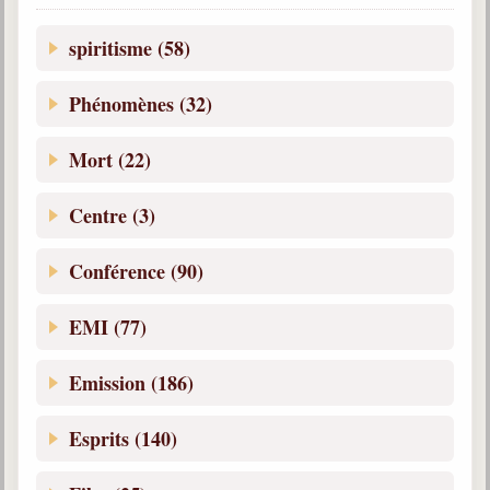
spiritisme (58)
Galerie
Photos et vidéoscope
Phénomènes (32)
Galerie photos
Mort (22)
Vidéoscope
Filmothèque
Centre (3)
Les Illustrés
Conférence (90)
Vidéos courtes de Divaldo
EMI (77)
Liens spirites
Emission (186)
Centres spirites
Esprits (140)
France