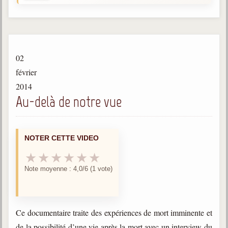
Gabriel Delanne
1857-1926
Chico Xavier
1910-2002
02
Divaldo Franco
février
1927-2025
2014
Au-delà de notre vue
Bibliothèque
Ouvrages
NOTER CETTE VIDEO
Bibliothèque spirite
★
★
★
★
★
★
Note moyenne : 4,0/6 (1 vote)
Documents
Bulletins "Le Spiritisme"
Journal trimestriel
Ce documentaire traite des expériences de mort imminente et
Newsletters
de la possibilité d’une vie après la mort avec un interview du