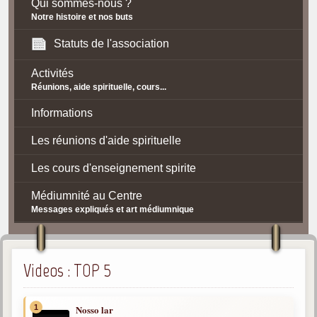
Qui sommes-nous ?
Notre histoire et nos buts
Statuts de l'association
Activités
Réunions, aide spirituelle, cours...
Informations
Les réunions d'aide spirituelle
Les cours d'enseignement spirite
Médiumnité au Centre
Messages expliqués et art médiumnique
Contact / Accès
Plan d'accès
Videos : TOP 5
Spiritisme
1
Nosso lar
La doctrine Spirite