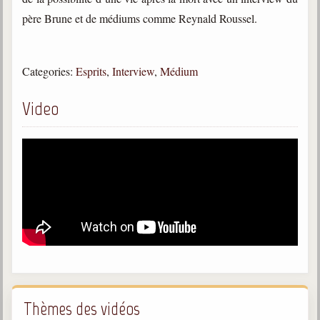
trimestrielles
père Brune et de médiums comme Reynald Roussel.
Sujets du mois
Citations
Categories:
Esprits
,
Interview
,
Médium
Maximes
Video
Enregistrements
séance d'aide spirituelle
Diaporamas
Powerpoints
Enseignement
Cours dispensés au Centre
L'Agora
Posez-nous des questions
Consultez les réponses
Thèmes des vidéos
Posez votre question