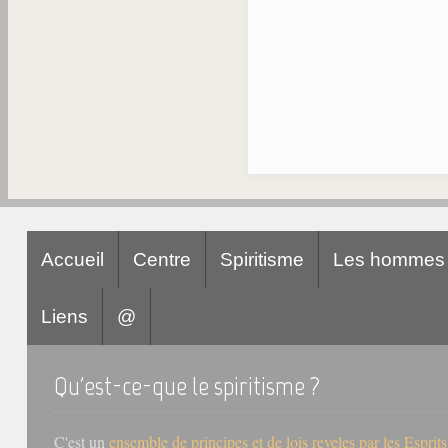
Accueil
Centre
Spiritisme
Les hommes
Liens
@
Qu'est-ce-que le spiritisme ?
C'est un
ensemble de principes et de lois reveles par les Esprit