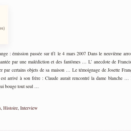
es)
étrange : émission passée sur tf1 le 4 mars 2007 Dans le neuvième arr
hantée par une malédiction et des fantômes … L’ anecdote de Franci
aquer par certains objets de sa maison … Le témoignage de Josette Fran
 est arrivé à son frère : Claude aurait rencontré la dame blanche …
 qui bouge tout seul …
s
,
Histoire
,
Interview