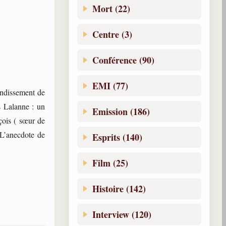
Mort (22)
Centre (3)
Conférence (90)
EMI (77)
ondissement de
s Lalanne : un
Emission (186)
çois ( sœur de
 L’anecdote de
Esprits (140)
Film (25)
Histoire (142)
Interview (120)