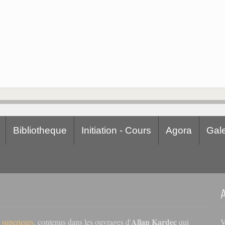
Bibliotheque
Initiation - Cours
Agora
Gale
Allan Kardec
V
s superieurs
, contenus dans les ouvrages d'
qui