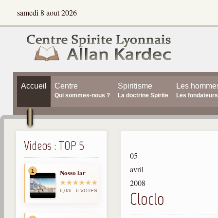
samedi 8 aout 2026
Accueil
Centre
Spiritisme
Les homme
Qui sommes-nous ?
La doctrine Spirite
Les fondateurs
Videos : TOP 5
05
avril
1
Nosso lar
2008
6,0/6 - 6 VOTES
Cloclo