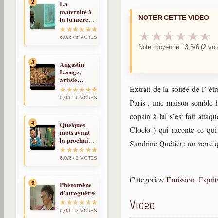
2
La
maternité à
NOTER CETTE VIDEO
la lumíère
de la
★
★
★
★
★
★
réincarnation
6,0/6 - 6 VOTES
Note moyenne : 3,5/6 (2 vot
3
Augustin
Lesage,
artiste
médium et
Extrait de la soirée de l’ 
spirite
6,0/6 - 6 VOTES
Paris , une maison semble 
copain à lui s’est fait att
4
Quelques
Cloclo ) qui raconte ce qui
mots avant
la prochaine
Sandrine Quétier : un verre
fois
6,0/6 - 3 VOTES
Categories:
Emission
,
Esprit
5
Phénomène
d’autoguérison
Video
6,0/6 - 3 VOTES