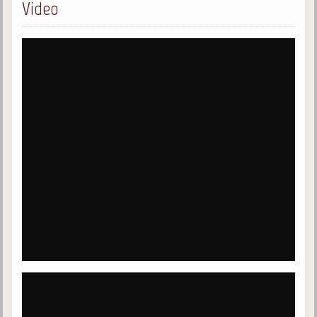
Video
Galerie
Photos et vidéoscope
Galerie photos
Vidéoscope
Filmothèque
Les Illustrés
Vidéos courtes de Divaldo
Liens spirites
Centres spirites
France