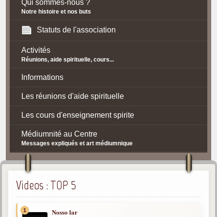
Qui sommes-nous ?
Notre histoire et nos buts
Statuts de l'association
Activités
Réunions, aide spirituelle, cours...
Informations
Les réunions d'aide spirituelle
Les cours d'enseignement spirite
Médiumnité au Centre
Messages expliqués et art médiumnique
Contact / Accès
Plan d'accès
Videos : TOP 5
Spiritisme
1
Nosso lar
La doctrine Spirite