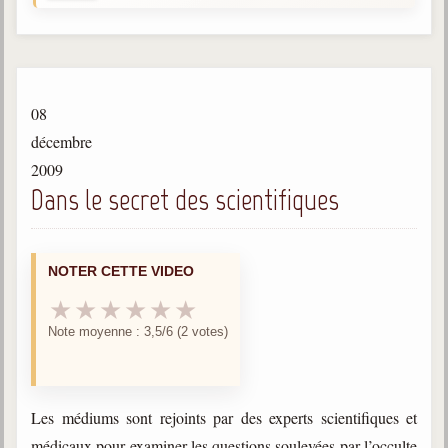
Gabriel Delanne
1857-1926
Chico Xavier
1910-2002
08
Divaldo Franco
décembre
1927-2025
2009
Dans le secret des scientifiques
Bibliothèque
Ouvrages
NOTER CETTE VIDEO
Bibliothèque spirite
★
★
★
★
★
★
Note moyenne : 3,5/6 (2 votes)
Documents
Bulletins "Le Spiritisme"
Journal trimestriel
Les médiums sont rejoints par des experts scientifiques et
Newsletters
médicaux pour examiner les questions soulevées par l’occulte