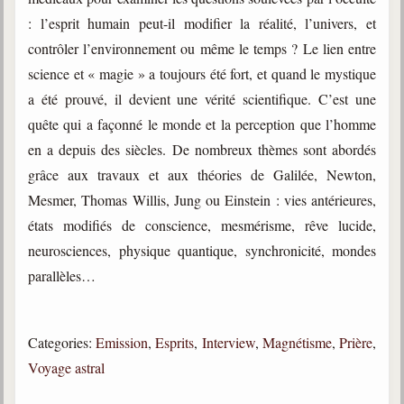
trimestrielles
: l’esprit humain peut-il modifier la réalité, l’univers, et
Sujets du mois
contrôler l’environnement ou même le temps ? Le lien entre
science et « magie » a toujours été fort, et quand le mystique
Citations
a été prouvé, il devient une vérité scientifique. C’est une
Maximes
quête qui a façonné le monde et la perception que l’homme
en a depuis des siècles. De nombreux thèmes sont abordés
Enregistrements
séance d'aide spirituelle
grâce aux travaux et aux théories de Galilée, Newton,
Mesmer, Thomas Willis, Jung ou Einstein : vies antérieures,
Diaporamas
Powerpoints
états modifiés de conscience, mesmérisme, rêve lucide,
neurosciences, physique quantique, synchronicité, mondes
Enseignement
Cours dispensés au Centre
parallèles…
L'Agora
Posez-nous des questions
Categories:
Emission
,
Esprits
,
Interview
,
Magnétisme
,
Prière
,
Voyage astral
Consultez les réponses
Posez votre question