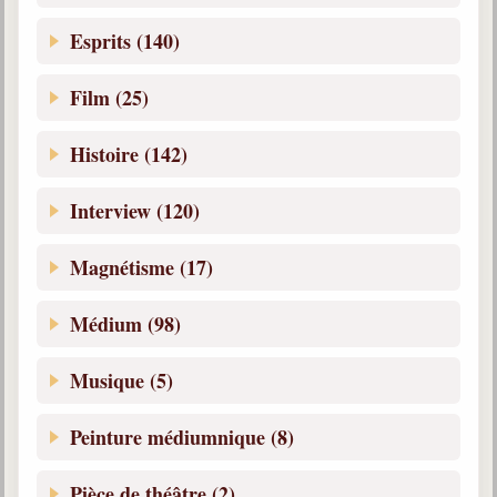
Belgique, Lux. et Canada
Esprits (140)
Fédérations spirites
Film (25)
Médias spirites
@
Histoire (142)
Interview (120)
Magnétisme (17)
Médium (98)
Musique (5)
Peinture médiumnique (8)
Pièce de théâtre (2)