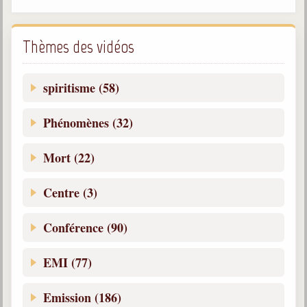
Galerie
Photos et vidéoscope
Thèmes des vidéos
Galerie photos
spiritisme (58)
Vidéoscope
Phénomènes (32)
Filmothèque
Mort (22)
Les Illustrés
Vidéos courtes de Divaldo
Centre (3)
Liens spirites
Conférence (90)
Centres spirites
EMI (77)
France
Emission (186)