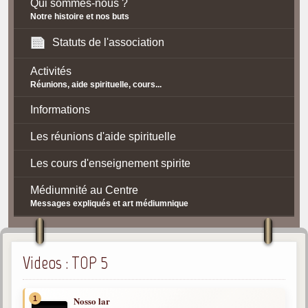
Qui sommes-nous ?
Notre histoire et nos buts
Statuts de l'association
Activités
Réunions, aide spirituelle, cours...
Informations
Les réunions d'aide spirituelle
Les cours d'enseignement spirite
Médiumnité au Centre
Messages expliqués et art médiumnique
Contact / Accès
Plan d'accès
Videos : TOP 5
Spiritisme
1
Nosso lar
La doctrine Spirite