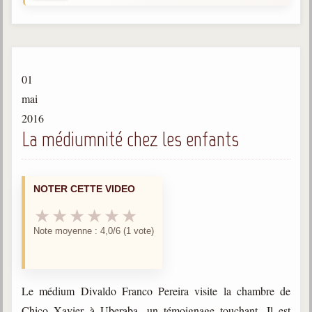
Gabriel Delanne
1857-1926
Chico Xavier
1910-2002
01
Divaldo Franco
mai
1927-2025
2016
La médiumnité chez les enfants
Bibliothèque
Ouvrages
NOTER CETTE VIDEO
Bibliothèque spirite
★
★
★
★
★
★
Note moyenne : 4,0/6 (1 vote)
Documents
Bulletins "Le Spiritisme"
Journal trimestriel
Le médium Divaldo Franco Pereira visite la chambre de
Newsletters
Chico Xavier à Uberaba, un témoignage touchant. Il est