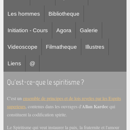
Les hommes
Bibliotheque
Initiation - Cours
Agora
Galerie
Videoscope
Filmatheque
Illustres
Liens
@
Qu'est-ce-que le spiritisme ?
C'est un
ensemble de principes et de lois reveles par les Esprits
Allan Kardec
superieurs
, contenus dans les ouvrages d'
qui
constituent la codification spirite.
Le Spiritisme qui veut instaurer la paix, la fraternite et l'amour