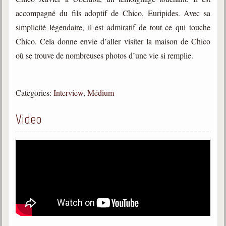
trimestrielles
accompagné du fils adoptif de Chico, Euripides. Avec sa
Sujets du mois
simplicité légendaire, il est admiratif de tout ce qui touche
Chico. Cela donne envie d’aller visiter la maison de Chico
Citations
où se trouve de nombreuses photos d’une vie si remplie.
Maximes
Enregistrements
Categories:
Interview
,
Médium
séance d'aide spirituelle
Diaporamas
Video
Powerpoints
Enseignement
Cours dispensés au Centre
L'Agora
Posez-nous des questions
Consultez les réponses
Posez votre question