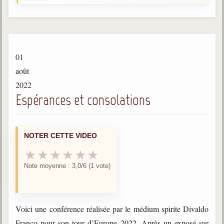
Gabriel Delanne
1857-1926
Chico Xavier
1910-2002
01
Divaldo Franco
août
1927-2025
2022
Espérances et consolations
Bibliothèque
Ouvrages
NOTER CETTE VIDEO
Bibliothèque spirite
★
★
★
★
★
★
Note moyenne : 3,0/6 (1 vote)
Documents
Bulletins "Le Spiritisme"
Journal trimestriel
Voici une conférence réalisée par le médium spirite Divaldo
Newsletters
Franco pour son tour d’Europe 2022. Après un exposé sur