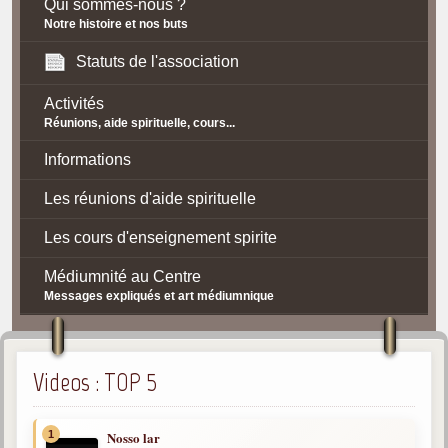
Qui sommes-nous ?
Notre histoire et nos buts
Statuts de l'association
Activités
Réunions, aide spirituelle, cours...
Informations
Les réunions d'aide spirituelle
Les cours d'enseignement spirite
Médiumnité au Centre
Messages expliqués et art médiumnique
Contact / Accès
Plan d'accès
Videos : TOP 5
Spiritisme
1
Nosso lar
La doctrine Spirite