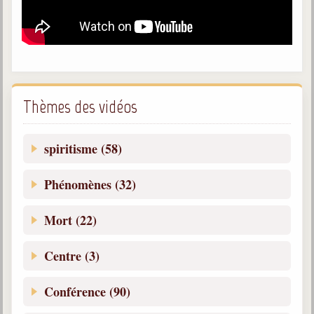
Galerie
Photos et vidéoscope
Galerie photos
Thèmes des vidéos
Vidéoscope
Filmothèque
spiritisme (58)
Les Illustrés
Phénomènes (32)
Vidéos courtes de Divaldo
Mort (22)
Liens spirites
Centre (3)
Centres spirites
Conférence (90)
France