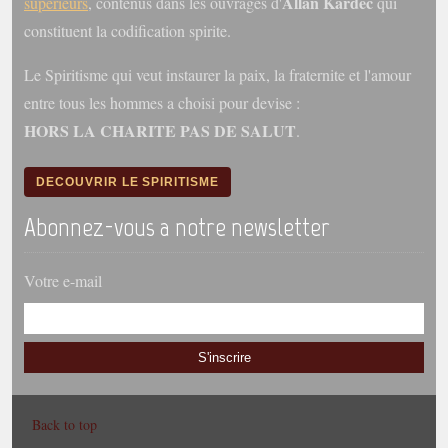
Allan Kardec
superieurs
, contenus dans les ouvrages d'
qui
constituent la codification spirite.
Le Spiritisme qui veut instaurer la paix, la fraternite et l'amour
entre tous les hommes a choisi pour devise :
HORS LA CHARITE PAS DE SALUT
.
DECOUVRIR LE SPIRITISME
Abonnez-vous a notre newsletter
Votre e-mail
S'inscrire
Back to top