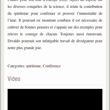
trimestrielles
les diverses conquêtes de la science, il relate la contribution
Sujets du mois
du spiritisme pour confirmer et prouver l’immortalité de
l’âme. Il poursuit en montrant combien il est nécessaire de
Citations
cultiver de bonnes pensées et s’appuie sur des exemples pour
Maximes
relever le courage de chacun. Toujours aussi émouvant,
Divaldo poursuit son infatigable travail de divulgateur pour
Enregistrements
séance d'aide spirituelle
notre plus grande joie.
Diaporamas
Powerpoints
Categories:
spiritisme
,
Conférence
Enseignement
Cours dispensés au Centre
Video
L'Agora
Posez-nous des questions
Consultez les réponses
Posez votre question