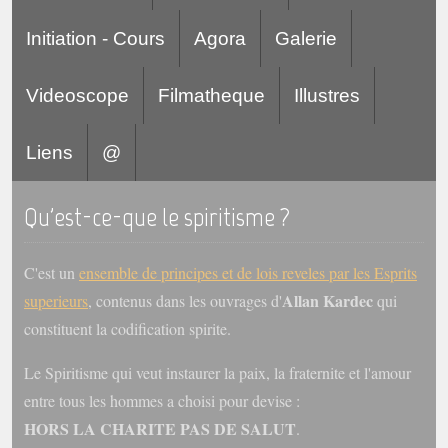
Initiation - Cours
Agora
Galerie
Videoscope
Filmatheque
Illustres
Liens
@
Qu'est-ce-que le spiritisme ?
C'est un
ensemble de principes et de lois reveles par les Esprits
Allan Kardec
superieurs
, contenus dans les ouvrages d'
qui
constituent la codification spirite.
Le Spiritisme qui veut instaurer la paix, la fraternite et l'amour
entre tous les hommes a choisi pour devise :
HORS LA CHARITE PAS DE SALUT
.