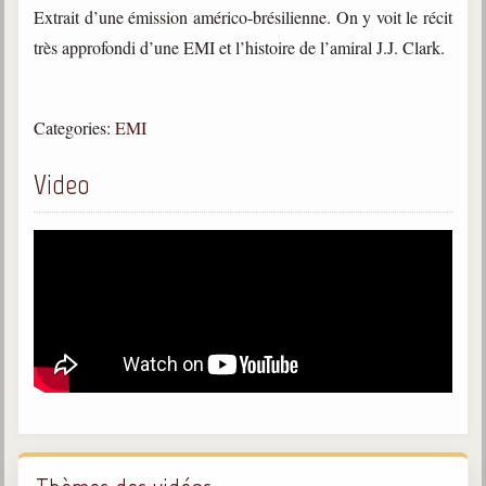
trimestrielles
Extrait d’une émission américo-brésilienne. On y voit le récit
très approfondi d’une EMI et l’histoire de l’amiral J.J. Clark.
Sujets du mois
Citations
Categories:
EMI
Maximes
Video
Enregistrements
séance d'aide spirituelle
Diaporamas
Powerpoints
Enseignement
Cours dispensés au Centre
L'Agora
Posez-nous des questions
Consultez les réponses
Posez votre question