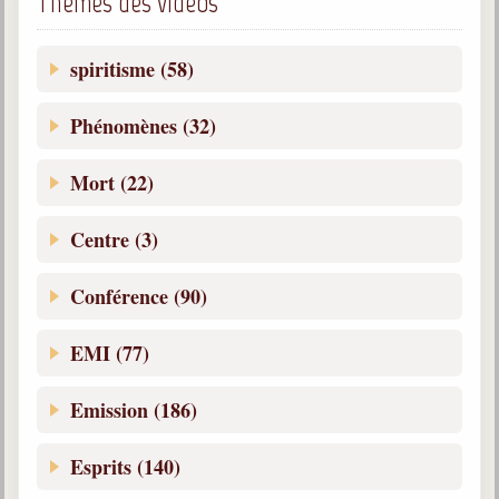
Thèmes des vidéos
Galerie
spiritisme (58)
Photos et vidéoscope
Galerie photos
Phénomènes (32)
Vidéoscope
Mort (22)
Filmothèque
Centre (3)
Les Illustrés
Conférence (90)
Vidéos courtes de Divaldo
EMI (77)
Liens spirites
Emission (186)
Centres spirites
Esprits (140)
France