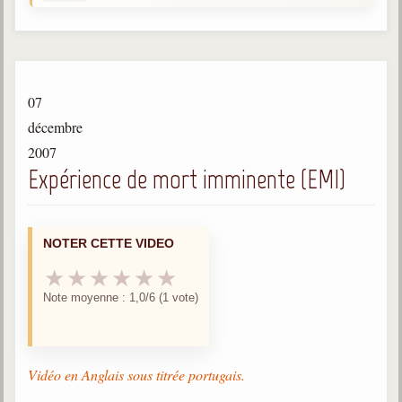
Gabriel Delanne
1857-1926
Chico Xavier
1910-2002
07
Divaldo Franco
décembre
1927-2025
2007
Expérience de mort imminente (EMI)
Bibliothèque
Ouvrages
NOTER CETTE VIDEO
Bibliothèque spirite
★
★
★
★
★
★
Note moyenne : 1,0/6 (1 vote)
Documents
Bulletins "Le Spiritisme"
Journal trimestriel
Vidéo en Anglais sous titrée portugais.
Newsletters