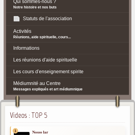
Qui sommes-nous ?
Notre histoire et nos buts
Statuts de l'association
Activités
Réunions, aide spirituelle, cours...
Informations
Les réunions d'aide spirituelle
Les cours d'enseignement spirite
Médiumnité au Centre
Messages expliqués et art médiumnique
Contact / Accès
Plan d'accès
Videos : TOP 5
Spiritisme
1
Nosso lar
La doctrine Spirite