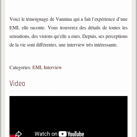
trimestrielles
Sujets du mois
Voici le témoignage de Vannina qui a fait l’expérience d’une
EMI, elle raconte. Vous trouverez des détails de toutes les
Citations
sensations, des visions qu’elle a eues. Depuis, ses perceptions
Maximes
de la vie sont différentes, une interview très intéressante.
Enregistrements
séance d'aide spirituelle
Categories:
EMI
,
Interview
Diaporamas
Powerpoints
Video
Enseignement
Cours dispensés au Centre
L'Agora
Posez-nous des questions
Consultez les réponses
Posez votre question