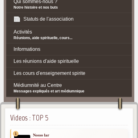
Qui sommes-nous ?
Notre histoire et nos buts
Statuts de l'association
Activités
Réunions, aide spirituelle, cours...
Informations
Les réunions d'aide spirituelle
Les cours d'enseignement spirite
Médiumnité au Centre
Messages expliqués et art médiumnique
Contact / Accès
Plan d'accès
Videos : TOP 5
Spiritisme
1
Nosso lar
La doctrine Spirite