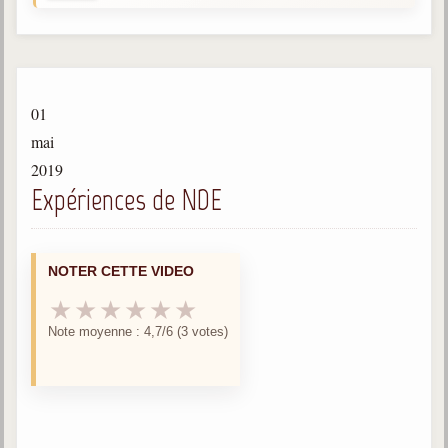
Gabriel Delanne
1857-1926
Chico Xavier
1910-2002
01
Divaldo Franco
mai
1927-2025
2019
Expériences de NDE
Bibliothèque
Ouvrages
NOTER CETTE VIDEO
Bibliothèque spirite
★
★
★
★
★
★
Note moyenne : 4,7/6 (3 votes)
Documents
Bulletins "Le Spiritisme"
Journal trimestriel
Newsletters