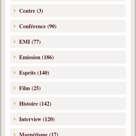
Belgique, Lux. et Canada
Centre (3)
Fédérations spirites
Conférence (90)
Médias spirites
@
EMI (77)
Emission (186)
Esprits (140)
Film (25)
Histoire (142)
Interview (120)
Magnétisme (17)