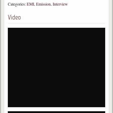
Categories:
EMI
,
Emission
,
Interview
Galerie
Video
Photos et vidéoscope
Galerie photos
Vidéoscope
Filmothèque
Les Illustrés
Vidéos courtes de Divaldo
Liens spirites
Centres spirites
France