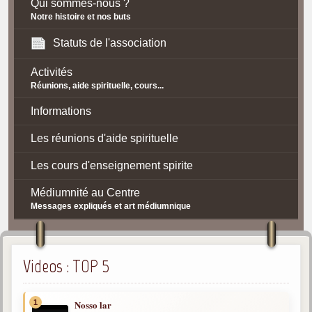
Qui sommes-nous ?
Notre histoire et nos buts
Statuts de l'association
Activités
Réunions, aide spirituelle, cours...
Informations
Les réunions d'aide spirituelle
Les cours d'enseignement spirite
Médiumnité au Centre
Messages expliqués et art médiumnique
Contact / Accès
Plan d'accès
Videos : TOP 5
Spiritisme
1
Nosso lar
La doctrine Spirite