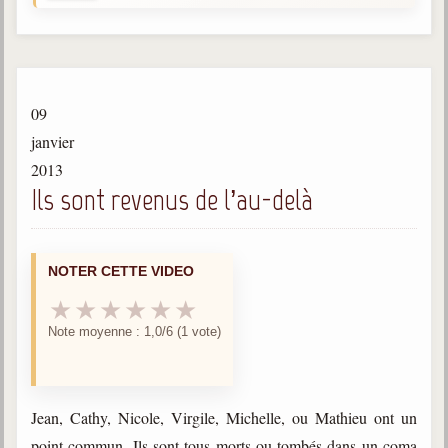
Gabriel Delanne
1857-1926
Chico Xavier
1910-2002
09
Divaldo Franco
janvier
1927-2025
2013
Ils sont revenus de l’au-delà
Bibliothèque
Ouvrages
NOTER CETTE VIDEO
Bibliothèque spirite
★
★
★
★
★
★
Note moyenne : 1,0/6 (1 vote)
Documents
Bulletins "Le Spiritisme"
Journal trimestriel
Jean, Cathy, Nicole, Virgile, Michelle, ou Mathieu ont un
Newsletters
point commun. Ils sont tous morts ou tombés dans un coma