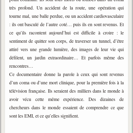
trimestrielles
très profond. Un accident de la route, une opération qui
Sujets du mois
tourne mal, une balle perdue, ou un accident cardiovasculaire
: ils ont basculé de l’autre coté… puis ils en sont revenus. Et
Citations
ce qu’ils racontent aujourd’hui est difficile à croire : le
Maximes
sentiment de quitter son corps, de traverser un tunnel, d’être
attiré vers une grande lumière, des images de leur vie qui
Enregistrements
séance d'aide spirituelle
défilent, un jardin extraordinaire… Et parfois même des
rencontres…
Diaporamas
Powerpoints
Ce documentaire donne la parole à ceux qui sont revenus
d’un coma ou d’une mort clinique, pour la première fois à la
Enseignement
Cours dispensés au Centre
télévision française. Ils seraient des milliers dans le monde à
avoir vécu cette même expérience. Des dizaines de
L'Agora
chercheurs dans le monde essaient de comprendre ce que
Posez-nous des questions
sont les EMI, et ce qu’elles signifient.
Consultez les réponses
Posez votre question