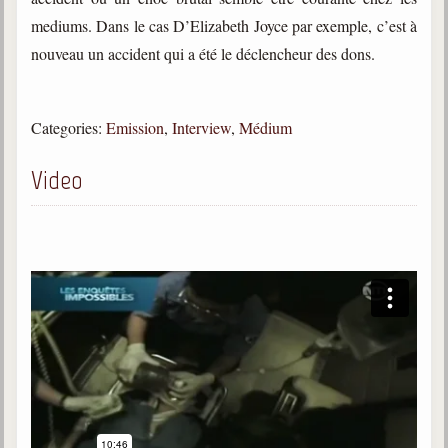
mediums. Dans le cas D’Elizabeth Joyce par exemple, c’est à
Galerie
nouveau un accident qui a été le déclencheur des dons.
Photos et vidéoscope
Galerie photos
Categories:
Emission
,
Interview
,
Médium
Vidéoscope
Video
Filmothèque
Les Illustrés
Vidéos courtes de Divaldo
Liens spirites
Centres spirites
France