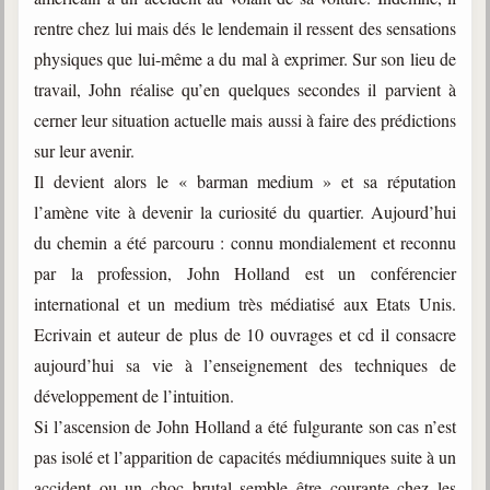
trimestrielles
rentre chez lui mais dés le lendemain il ressent des sensations
Sujets du mois
physiques que lui-même a du mal à exprimer. Sur son lieu de
travail, John réalise qu’en quelques secondes il parvient à
Citations
cerner leur situation actuelle mais aussi à faire des prédictions
Maximes
sur leur avenir.
Il devient alors le « barman medium » et sa réputation
Enregistrements
séance d'aide spirituelle
l’amène vite à devenir la curiosité du quartier. Aujourd’hui
du chemin a été parcouru : connu mondialement et reconnu
Diaporamas
Powerpoints
par la profession, John Holland est un conférencier
international et un medium très médiatisé aux Etats Unis.
Enseignement
Cours dispensés au Centre
Ecrivain et auteur de plus de 10 ouvrages et cd il consacre
aujourd’hui sa vie à l’enseignement des techniques de
L'Agora
développement de l’intuition.
Posez-nous des questions
Si l’ascension de John Holland a été fulgurante son cas n’est
Consultez les réponses
pas isolé et l’apparition de capacités médiumniques suite à un
accident ou un choc brutal semble être courante chez les
Posez votre question