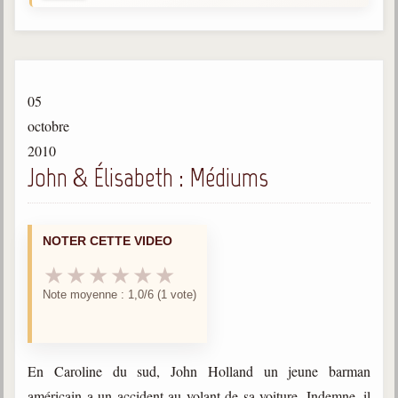
Gabriel Delanne
1857-1926
Chico Xavier
1910-2002
05
Divaldo Franco
octobre
1927-2025
2010
John & Élisabeth : Médiums
Bibliothèque
Ouvrages
NOTER CETTE VIDEO
Bibliothèque spirite
★
★
★
★
★
★
Note moyenne : 1,0/6 (1 vote)
Documents
Bulletins "Le Spiritisme"
Journal trimestriel
En Caroline du sud, John Holland un jeune barman
Newsletters
américain a un accident au volant de sa voiture. Indemne, il