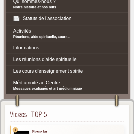
Qui sommes-nous ?
Notre histoire et nos buts
Statuts de l'association
Activités
Réunions, aide spirituelle, cours...
Informations
Les réunions d'aide spirituelle
Les cours d'enseignement spirite
Médiumnité au Centre
Messages expliqués et art médiumnique
Contact / Accès
Plan d'accès
Videos : TOP 5
Spiritisme
1
Nosso lar
La doctrine Spirite