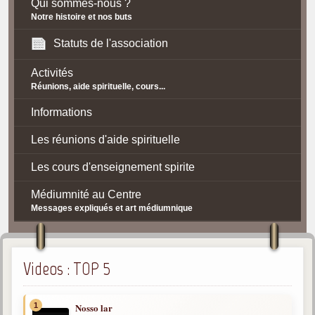
Qui sommes-nous ?
Notre histoire et nos buts
Statuts de l'association
Activités
Réunions, aide spirituelle, cours...
Informations
Les réunions d'aide spirituelle
Les cours d'enseignement spirite
Médiumnité au Centre
Messages expliqués et art médiumnique
Contact / Accès
Plan d'accès
Videos : TOP 5
Spiritisme
1
Nosso lar
La doctrine Spirite