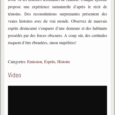
trimestrielles
propose une expérience surnaturelle d’après le récit de
Sujets du mois
témoins. Des reconstitutions surprenantes présentent des
vraies histoires avec du vrai monde. Observez de mauvais
Citations
esprits désincarné s’emparer d’une demeure et des habitants
Maximes
possédés par des forces obscures. A coup sûr, des certitudes
risquent d’être ébranlées, sinon stupéfiées!
Enregistrements
séance d'aide spirituelle
Diaporamas
Categories:
Emission
,
Esprits
,
Histoire
Powerpoints
Enseignement
Video
Cours dispensés au Centre
L'Agora
Posez-nous des questions
Consultez les réponses
Posez votre question