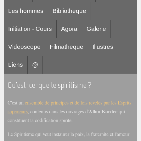
Les hommes
Bibliotheque
Initiation - Cours
Agora
Galerie
Videoscope
Filmatheque
Illustres
Liens
@
Qu'est-ce-que le spiritisme ?
C'est un
ensemble de principes et de lois reveles par les Esprits
Allan Kardec
superieurs
, contenus dans les ouvrages d'
qui
constituent la codification spirite.
Le Spiritisme qui veut instaurer la paix, la fraternite et l'amour