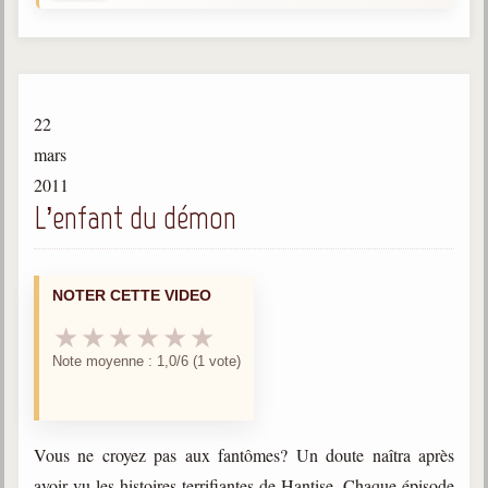
Gabriel Delanne
1857-1926
Chico Xavier
1910-2002
22
Divaldo Franco
mars
1927-2025
2011
L’enfant du démon
Bibliothèque
Ouvrages
NOTER CETTE VIDEO
Bibliothèque spirite
★
★
★
★
★
★
Note moyenne : 1,0/6 (1 vote)
Documents
Bulletins "Le Spiritisme"
Journal trimestriel
Vous ne croyez pas aux fantômes? Un doute naîtra après
Newsletters
avoir vu les histoires terrifiantes de Hantise. Chaque épisode