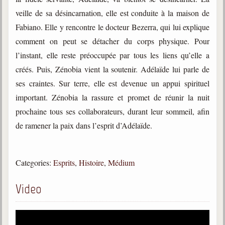
trimestrielles
veille de sa désincarnation, elle est conduite à la maison de
Sujets du mois
Fabiano. Elle y rencontre le docteur Bezerra, qui lui explique
comment on peut se détacher du corps physique. Pour
Citations
l’instant, elle reste préoccupée par tous les liens qu’elle a
Maximes
créés. Puis, Zénobia vient la soutenir. Adélaïde lui parle de
ses craintes. Sur terre, elle est devenue un appui spirituel
Enregistrements
séance d'aide spirituelle
important. Zénobia la rassure et promet de réunir la nuit
prochaine tous ses collaborateurs, durant leur sommeil, afin
Diaporamas
Powerpoints
de ramener la paix dans l’esprit d’Adélaïde.
Enseignement
Cours dispensés au Centre
Categories:
Esprits
,
Histoire
,
Médium
L'Agora
Posez-nous des questions
Video
Consultez les réponses
Posez votre question