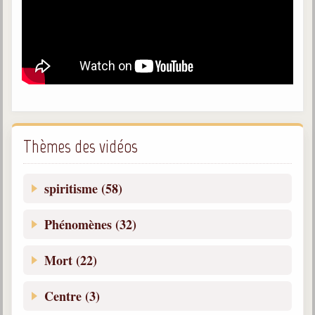
Galerie
Photos et vidéoscope
Galerie photos
Vidéoscope
Filmothèque
Thèmes des vidéos
Les Illustrés
spiritisme (58)
Vidéos courtes de Divaldo
Phénomènes (32)
Liens spirites
Mort (22)
Centres spirites
France
Centre (3)