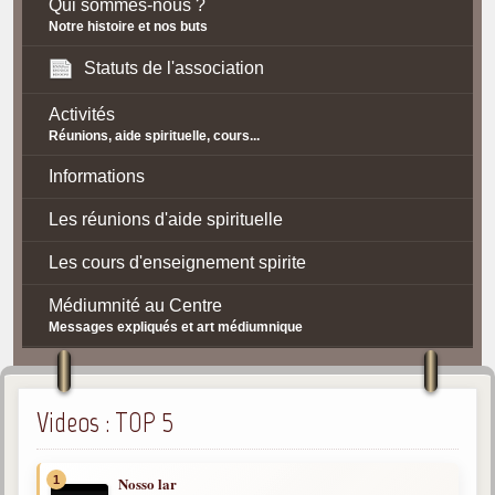
Qui sommes-nous ?
Notre histoire et nos buts
Statuts de l'association
Activités
Réunions, aide spirituelle, cours...
Informations
Les réunions d'aide spirituelle
Les cours d'enseignement spirite
Médiumnité au Centre
Messages expliqués et art médiumnique
Contact / Accès
Plan d'accès
Videos : TOP 5
Spiritisme
1
Nosso lar
La doctrine Spirite