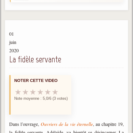
Gabriel Delanne
1857-1926
Chico Xavier
1910-2002
01
Divaldo Franco
juin
1927-2025
2020
La fidèle servante
Bibliothèque
Ouvrages
NOTER CETTE VIDEO
Bibliothèque spirite
★
★
★
★
★
★
Note moyenne : 5,0/6 (3 votes)
Documents
Bulletins "Le Spiritisme"
Journal trimestriel
Dans l’ouvrage,
Ouvriers de la vie éternelle
, au chapitre 19,
Newsletters
la fidèle servante, Adélaïde, va bientôt se désincarner. La