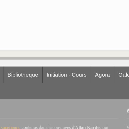
Bibliotheque
Initiation - Cours
Agora
Gale
Allan Kardec
V
s superieurs
, contenus dans les ouvrages d'
qui