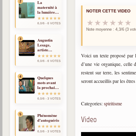
2
La
maternité à
NOTER CETTE VIDEO
la lumíère
de la
★
★
★
★
★
★
réincarnation
6,0/6 - 6 VOTES
Note moyenne : 4,3/6 (3 vot
3
Augustin
Lesage,
artiste
médium et
Voici un texte proposé par l
spirite
6,0/6 - 6 VOTES
d’une vie organique, celle 
restent sur terre, les senti
4
Quelques
seront accueillis par les être
mots avant
la prochaine
fois
6,0/6 - 3 VOTES
Categories:
spiritisme
5
Phénomène
Video
d’autoguérison
6,0/6 - 3 VOTES