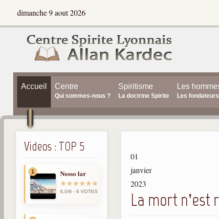
dimanche 9 aout 2026
Accueil
Centre
Spiritisme
Les homme
Qui sommes-nous ?
La doctrine Spirite
Les fondateurs
Videos : TOP 5
01
janvier
1
Nosso lar
2023
6,0/6 - 6 VOTES
La mort n’est r