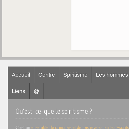
Accueil
Centre
Spiritisme
Les hommes
Liens
@
Qu'est-ce-que le spiritisme ?
C'est un
ensemble de principes et de lois reveles par les Esprit