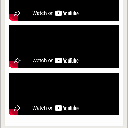
Galerie
Photos et vidéoscope
Galerie photos
Vidéoscope
Filmothèque
Les Illustrés
Vidéos courtes de Divaldo
Liens spirites
Centres spirites
France