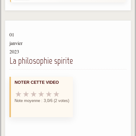
Gabriel Delanne
1857-1926
Chico Xavier
1910-2002
01
Divaldo Franco
janvier
1927-2025
2023
La philosophie spirite
Bibliothèque
Ouvrages
NOTER CETTE VIDEO
Bibliothèque spirite
★
★
★
★
★
★
Note moyenne : 3,0/6 (2 votes)
Documents
Bulletins "Le Spiritisme"
Journal trimestriel
Newsletters