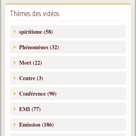
Belgique, Lux. et Canada
Thèmes des vidéos
Fédérations spirites
Médias spirites
spiritisme (58)
@
Phénomènes (32)
Mort (22)
Centre (3)
Conférence (90)
EMI (77)
Emission (186)