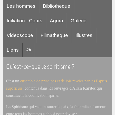
Les hommes
Bibliotheque
Initiation - Cours
Agora
Galerie
Videoscope
Filmatheque
Illustres
Liens
@
Qu'est-ce-que le spiritisme ?
C'est un
ensemble de principes et de lois reveles par les Esprits
Allan Kardec
superieurs
, contenus dans les ouvrages d'
qui
constituent la codification spirite.
Le Spiritisme qui veut instaurer la paix, la fraternite et l'amour
entre tous les hommes a choisi pour devise :