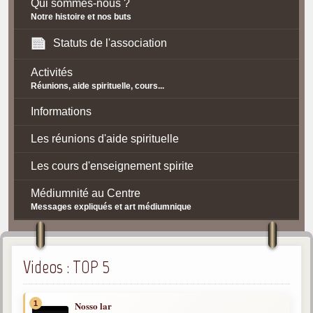
Qui sommes-nous ?
Notre histoire et nos buts
Statuts de l'association
Activités
Réunions, aide spirituelle, cours...
Informations
Les réunions d'aide spirituelle
Les cours d'enseignement spirite
Médiumnité au Centre
Messages expliqués et art médiumnique
Contact / Accès
Plan d'accès
Videos : TOP 5
Spiritisme
1
Nosso lar
La doctrine Spirite