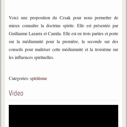
trimestrielles
Sujets du mois
Voici une proposition du Cesak pour nous permettre de
mieux connaître la doctrine spirite. Elle est présentée par
Citations
Guillaume Lazarra et Camila. Elle est en trois parties et porte
Maximes
sur la médiumnité pour la première, la seconde sur des
Enregistrements
conseils pour maîtriser cette médiumnité et la troisième sur
séance d'aide spirituelle
les influences spirituelles.
Diaporamas
Powerpoints
Categories:
spiritisme
Enseignement
Cours dispensés au Centre
Video
L'Agora
Posez-nous des questions
Consultez les réponses
Posez votre question