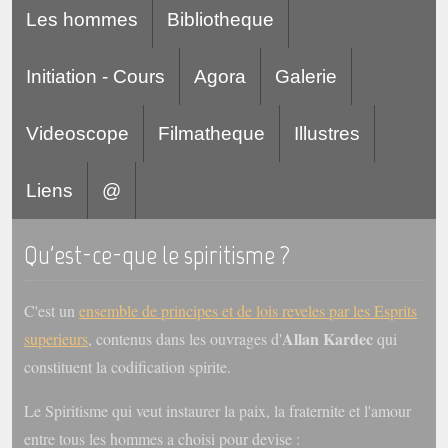
Les hommes
Bibliotheque
Initiation - Cours
Agora
Galerie
Videoscope
Filmatheque
Illustres
Liens
@
Qu'est-ce-que le spiritisme ?
C'est un
ensemble de principes et de lois reveles par les Esprits
Allan Kardec
superieurs
, contenus dans les ouvrages d'
qui
constituent la codification spirite.
Le Spiritisme qui veut instaurer la paix, la fraternite et l'amour
entre tous les hommes a choisi pour devise :