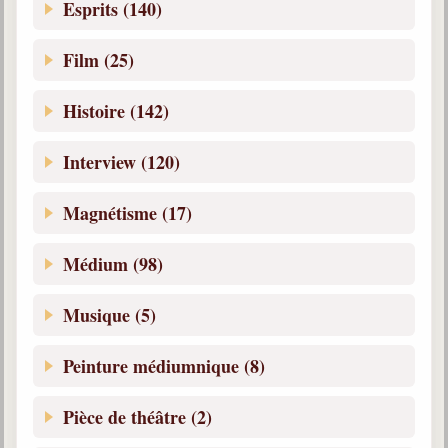
Esprits (140)
Belgique, Lux. et Canada
Fédérations spirites
Film (25)
Médias spirites
Histoire (142)
@
Interview (120)
Magnétisme (17)
Médium (98)
Musique (5)
Peinture médiumnique (8)
Pièce de théâtre (2)