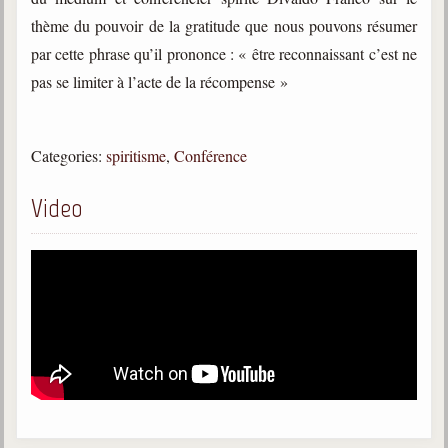
trimestrielles
thème du pouvoir de la gratitude que nous pouvons résumer
Sujets du mois
par cette phrase qu’il prononce : « être reconnaissant c’est ne
pas se limiter à l’acte de la récompense »
Citations
Maximes
Categories:
spiritisme
,
Conférence
Enregistrements
séance d'aide spirituelle
Video
Diaporamas
Powerpoints
Enseignement
Cours dispensés au Centre
L'Agora
Posez-nous des questions
Consultez les réponses
Posez votre question