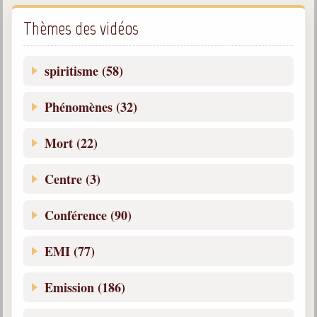
Thèmes des vidéos
Galerie
Photos et vidéoscope
spiritisme (58)
Galerie photos
Phénomènes (32)
Vidéoscope
Filmothèque
Mort (22)
Les Illustrés
Centre (3)
Vidéos courtes de Divaldo
Conférence (90)
Liens spirites
EMI (77)
Centres spirites
Emission (186)
France