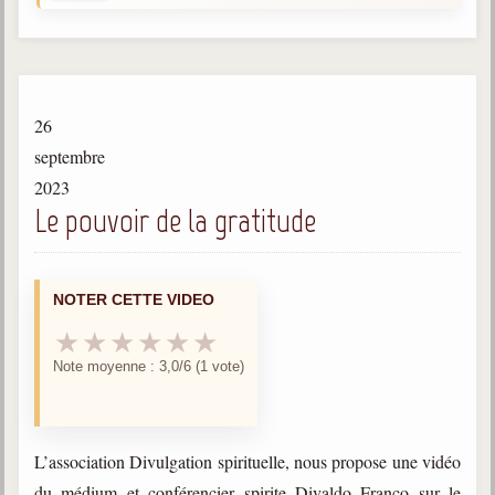
Gabriel Delanne
1857-1926
Chico Xavier
1910-2002
26
Divaldo Franco
septembre
1927-2025
2023
Le pouvoir de la gratitude
Bibliothèque
Ouvrages
NOTER CETTE VIDEO
Bibliothèque spirite
★
★
★
★
★
★
Note moyenne : 3,0/6 (1 vote)
Documents
Bulletins "Le Spiritisme"
Journal trimestriel
L’association Divulgation spirituelle, nous propose une vidéo
Newsletters
du médium et conférencier spirite Divaldo Franco sur le