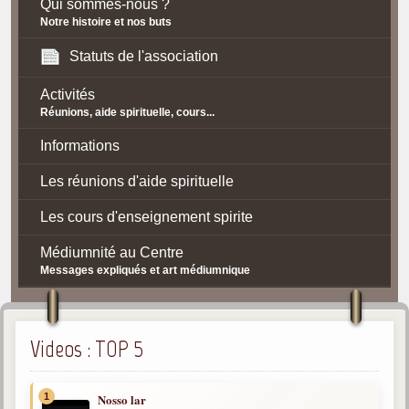
Qui sommes-nous ?
Notre histoire et nos buts
Statuts de l'association
Activités
Réunions, aide spirituelle, cours...
Informations
Les réunions d'aide spirituelle
Les cours d'enseignement spirite
Médiumnité au Centre
Messages expliqués et art médiumnique
Contact / Accès
Plan d'accès
Videos : TOP 5
Spiritisme
1
Nosso lar
La doctrine Spirite