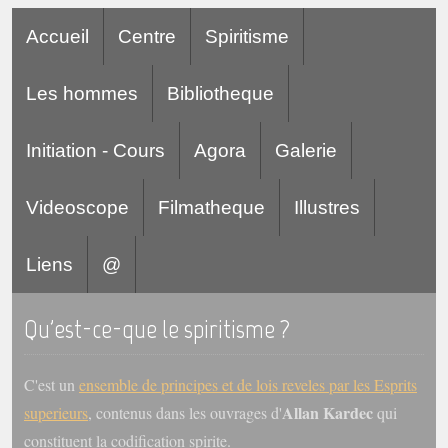
Accueil
Centre
Spiritisme
Les hommes
Bibliotheque
Initiation - Cours
Agora
Galerie
Videoscope
Filmatheque
Illustres
Liens
@
Qu'est-ce-que le spiritisme ?
C'est un
ensemble de principes et de lois reveles par les Esprits
Allan Kardec
superieurs
, contenus dans les ouvrages d'
qui
constituent la codification spirite.