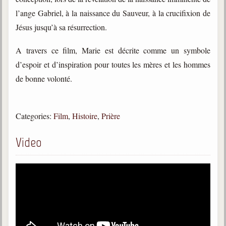
trimestrielles
l’ange Gabriel, à la naissance du Sauveur, à la crucifixion de
Sujets du mois
Jésus jusqu’à sa résurrection.
Citations
A travers ce film, Marie est décrite comme un symbole
d’espoir et d’inspiration pour toutes les mères et les hommes
Maximes
de bonne volonté.
Enregistrements
séance d'aide spirituelle
Diaporamas
Categories:
Film
,
Histoire
,
Prière
Powerpoints
Video
Enseignement
Cours dispensés au Centre
L'Agora
Posez-nous des questions
Consultez les réponses
Posez votre question