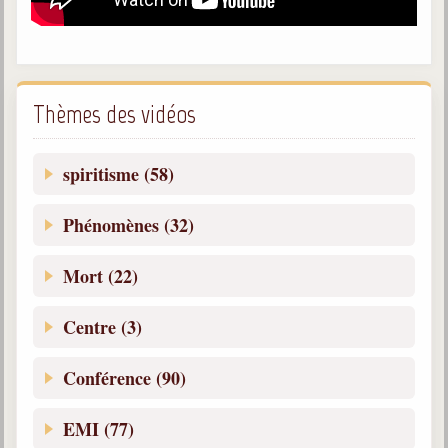
Galerie
Photos et vidéoscope
Galerie photos
Thèmes des vidéos
Vidéoscope
spiritisme (58)
Filmothèque
Phénomènes (32)
Les Illustrés
Mort (22)
Vidéos courtes de Divaldo
Liens spirites
Centre (3)
Conférence (90)
Centres spirites
France
EMI (77)