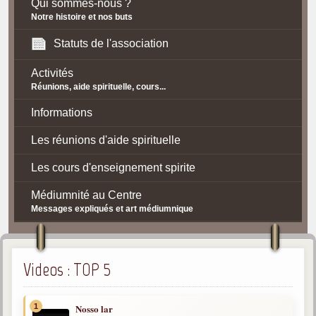
Qui sommes-nous ?
Notre histoire et nos buts
Statuts de l'association
Activités
Réunions, aide spirituelle, cours...
Informations
Les réunions d'aide spirituelle
Les cours d'enseignement spirite
Médiumnité au Centre
Messages expliqués et art médiumnique
Contact / Accès
Plan d'accès
Videos : TOP 5
Spiritisme
1
Nosso lar
La doctrine Spirite