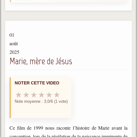
Gabriel Delanne
1857-1926
Chico Xavier
1910-2002
01
Divaldo Franco
août
1927-2025
2025
Marie, mère de Jésus
Bibliothèque
Ouvrages
NOTER CETTE VIDEO
Bibliothèque spirite
★
★
★
★
★
★
Note moyenne : 3,0/6 (1 vote)
Documents
Bulletins "Le Spiritisme"
Journal trimestriel
Ce film de 1999 nous raconte l’histoire de Marie avant la
Newsletters
conception, lors de la révélation de la naissance imminente de