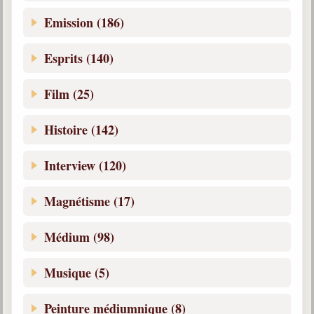
Belgique, Lux. et Canada
Emission (186)
Fédérations spirites
Esprits (140)
Médias spirites
@
Film (25)
Histoire (142)
Interview (120)
Magnétisme (17)
Médium (98)
Musique (5)
Peinture médiumnique (8)